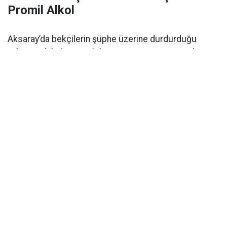
Promil Alkol
Aksaray’da bekçilerin şüphe üzerine durdurduğu
yabancı plakalı otomobilin sürücüsü 1.89 promil
alkollü çıktı. Ehliyetine 2 yıl el konuldu.
Aksaray’da alkollü araç kullanımı
polisin denetimi
sırasında ortaya çıktı. Olay,
Kılıçaslan Mahallesi
Somuncu Baba Külliyesi
önünde meydana geldi.
Edinilen bilgilere göre, bölgede devriye görevi yapan
mahalle ve çarşı bekçileri
, durumundan
şüphelendikleri yabancı plakalı bir otomobili durdurdu.
Sürücünün
ehliyet ve ruhsat kontrolü
yapılırken
alkollü olabileceğinden şüphelenilmesi üzerine olay
yerine trafik ekipleri çağrıldı.