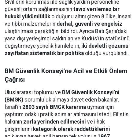
Sivillerin korunması ile sağlık yardım personeline
güvenli ortam sağlanmasının
taviz verilemez bir
hukuki yükümlülük
olduğunu altını çizen 8 ülke, insani
ve tıbbi malzemelerin
derhal, güvenli ve engelsiz
ulaştırılması gerektiğini bildirdi. Ayrıca Batı Şeria’daki
yasa dışı yerleşimci saldırıları ve Kudüs’ün statüsünü
değiştirmeye yönelik hamlelerin,
iki devletli çözümü
zayıflatan sistematik bir politika
olduğu vurgulandı.
BM Güvenlik Konseyi'ne Acil ve Etkili Önlem
Çağrısı
Uluslararası toplumu ve
BM Güvenlik Konseyi’ni
(BMGK)
sorumluluk almaya davet eden bakanlar,
İsrail’in
2803 sayılı BMGK kararına
uyması için
yaptırım odaklı pratik adımlar atılmasını istedi. Filistin
halkının
zorla yerinden edilmesini
ve ilhak
girişimlerini
kategorik olarak reddettiklerini
açıklayan heyet, adil barışın tek yolunun
1967