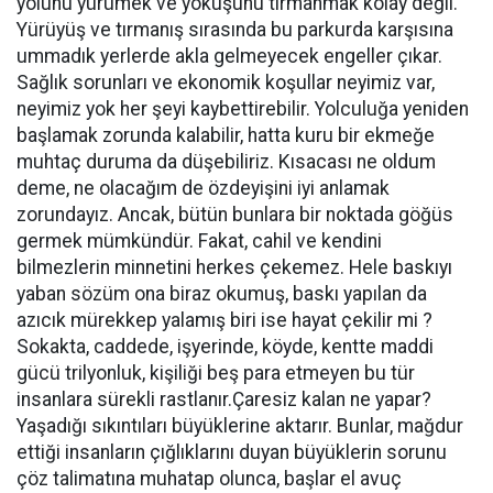
yolunu yürümek ve yokuşunu tırmanmak kolay değil.
Yürüyüş ve tırmanış sırasında bu parkurda karşısına
ummadık yerlerde akla gelmeyecek engeller çıkar.
Sağlık sorunları ve ekonomik koşullar neyimiz var,
neyimiz yok her şeyi kaybettirebilir. Yolculuğa yeniden
başlamak zorunda kalabilir, hatta kuru bir ekmeğe
muhtaç duruma da düşebiliriz. Kısacası ne oldum
deme, ne olacağım de özdeyişini iyi anlamak
zorundayız. Ancak, bütün bunlara bir noktada göğüs
germek mümkündür. Fakat, cahil ve kendini
bilmezlerin minnetini herkes çekemez. Hele baskıyı
yaban sözüm ona biraz okumuş, baskı yapılan da
azıcık mürekkep yalamış biri ise hayat çekilir mi ?
Sokakta, caddede, işyerinde, köyde, kentte maddi
gücü trilyonluk, kişiliği beş para etmeyen bu tür
insanlara sürekli rastlanır.Çaresiz kalan ne yapar?
Yaşadığı sıkıntıları büyüklerine aktarır. Bunlar, mağdur
ettiği insanların çığlıklarını duyan büyüklerin sorunu
çöz talimatına muhatap olunca, başlar el avuç