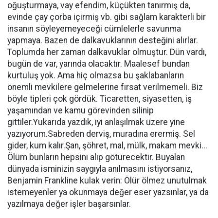
oğuşturmaya, vay efendim, küçükten tanırmış da,
evinde çay çorba içirmiş vb. gibi sağlam karakterli bir
insanın söyleyemeyeceği cümlelerle savunma
yapmaya. Bazen de dalkavuklarının desteğini alırlar.
Toplumda her zaman dalkavuklar olmuştur. Dün vardı,
bugün de var, yarında olacaktır. Maalesef bundan
kurtuluş yok. Ama hiç olmazsa bu şaklabanların
önemli mevkilere gelmelerine fırsat verilmemeli. Biz
böyle tipleri çok gördük. Ticaretten, siyasetten, iş
yaşamından ve kamu görevinden silinip
gittiler.Yukarıda yazdık, iyi anlaşılmak üzere yine
yazıyorum.Sabreden derviş, muradına erermiş. Sel
gider, kum kalır.Şan, şöhret, mal, mülk, makam mevki...
Ölüm bunların hepsini alıp götürecektir. Buyalan
dünyada isminizin saygıyla anılmasını istiyorsanız,
Benjamin Frankline kulak verin: Ölür ölmez unutulmak
istemeyenler ya okunmaya değer eser yazsınlar, ya da
yazılmaya değer işler başarsınlar.