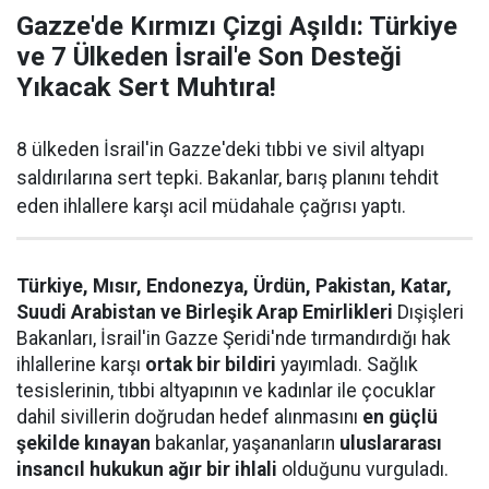
Gazze'de Kırmızı Çizgi Aşıldı: Türkiye
ve 7 Ülkeden İsrail'e Son Desteği
Yıkacak Sert Muhtıra!
8 ülkeden İsrail'in Gazze'deki tıbbi ve sivil altyapı
saldırılarına sert tepki. Bakanlar, barış planını tehdit
eden ihlallere karşı acil müdahale çağrısı yaptı.
Türkiye, Mısır, Endonezya, Ürdün, Pakistan, Katar,
Suudi Arabistan ve Birleşik Arap Emirlikleri
Dışişleri
Bakanları, İsrail'in Gazze Şeridi'nde tırmandırdığı hak
ihlallerine karşı
ortak bir bildiri
yayımladı. Sağlık
tesislerinin, tıbbi altyapının ve kadınlar ile çocuklar
dahil sivillerin doğrudan hedef alınmasını
en güçlü
şekilde kınayan
bakanlar, yaşananların
uluslararası
insancıl hukukun ağır bir ihlali
olduğunu vurguladı.