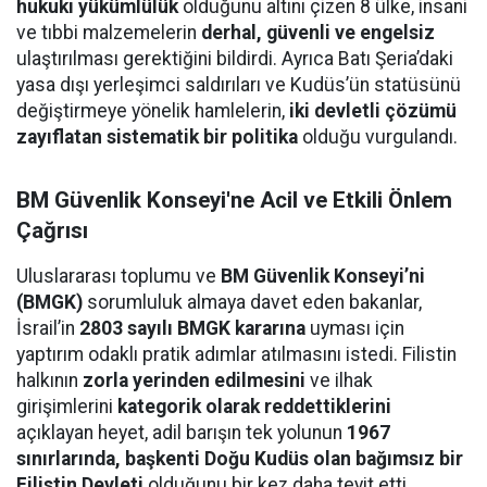
hukuki yükümlülük
olduğunu altını çizen 8 ülke, insani
ve tıbbi malzemelerin
derhal, güvenli ve engelsiz
ulaştırılması gerektiğini bildirdi. Ayrıca Batı Şeria’daki
yasa dışı yerleşimci saldırıları ve Kudüs’ün statüsünü
değiştirmeye yönelik hamlelerin,
iki devletli çözümü
zayıflatan sistematik bir politika
olduğu vurgulandı.
BM Güvenlik Konseyi'ne Acil ve Etkili Önlem
Çağrısı
Uluslararası toplumu ve
BM Güvenlik Konseyi’ni
(BMGK)
sorumluluk almaya davet eden bakanlar,
İsrail’in
2803 sayılı BMGK kararına
uyması için
yaptırım odaklı pratik adımlar atılmasını istedi. Filistin
halkının
zorla yerinden edilmesini
ve ilhak
girişimlerini
kategorik olarak reddettiklerini
açıklayan heyet, adil barışın tek yolunun
1967
sınırlarında, başkenti Doğu Kudüs olan bağımsız bir
Filistin Devleti
olduğunu bir kez daha teyit etti.