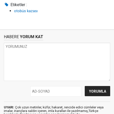
Etiketler :
otobüs kazası
HABERE
YORUM KAT
UYARI:
Çok uzun metinler, küfür, hakaret, rencide edici cümleler veya
imalar, inançlara saldırı içeren, imla kuralları ile yazılmamış,Türkçe