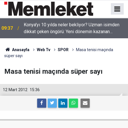
9
Konya'yı 10 yılda neler bekliyor? Uzman isimden
09:37
dikkat çeken öngörü: Yeni dönemin kazanan
şehirlerinden biri olabilir
Anasayfa
Web Tv
SPOR
Masa tenisi maçında
süper sayı
Masa tenisi maçında süper sayı
12 Mart 2012
15:36