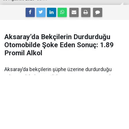
Aksaray’da Bekçilerin Durdurduğu
Otomobilde Şoke Eden Sonuç: 1.89
Promil Alkol
Aksaray’da bekçilerin şüphe üzerine durdurduğu
yabancı plakalı otomobilin sürücüsü 1.89 promil
alkollü çıktı. Ehliyetine 2 yıl el konuldu.
Aksaray’da alkollü araç kullanımı
polisin denetimi
sırasında ortaya çıktı. Olay,
Kılıçaslan Mahallesi
Somuncu Baba Külliyesi
önünde meydana geldi.