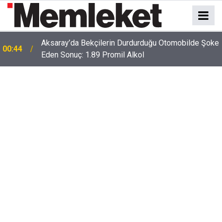
Aksaray’da Bekçilerin Durdurduğu Otomobilde Şoke
00:44
Eden Sonuç: 1.89 Promil Alkol
00:41
Polatlı-Haymana-Konya hattı bölünmüş yol oluyor