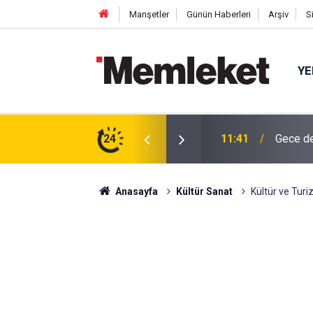
Manşetler
Günün Haberleri
Arşiv
S
YE
Yazın Ça
ğuldu
24
11:40
Kazandı
Anasayfa
Kültür Sanat
Kültür ve Turi