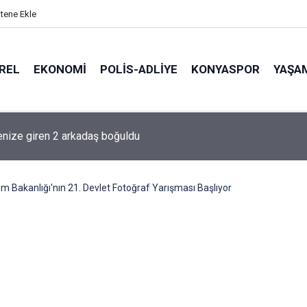
itene Ekle
REL
EKONOMI
POLİS-ADLİYE
KONYASPOR
YAŞA
lışan İhyâ Oluyor: 3 Kişilik Ekip Aylık 750 Bin Liradan Fazla
rıyor!
zm Bakanlığı'nın 21. Devlet Fotoğraf Yarışması Başlıyor