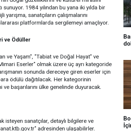
ı sunuyor. 1984 yılından bu yana iki yılda bir
li yarışma, sanatçıların çalışmalarını
lararası platformlarda sergilemeyi amaçlıyor.
Ba
i ve Ödüller
do
nsan ve Yaşam", "Tabiat ve Doğal Hayat" ve
Mimari Eserler" olmak üzere üç ayrı kategoride
Yarışmanın sonunda dereceye giren eserler için
para ödülü dağıtılacak. Her kategorinin
ni ve başarılarını ülke genelinde duyuracak.
Bo
isteyen sanatçılar, detaylı bilgilere ve
İç
nat.ktb.gov.tr" adresinden ulaşabilirler.