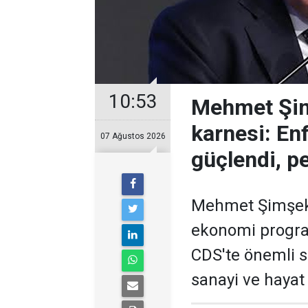
10:53
Mehmet Şimş
karnesi: En
07 Ağustos 2026
güçlendi, pe
Mehmet Şimşek'i
ekonomi program
CDS'te önemli 
sanayi ve hayat 