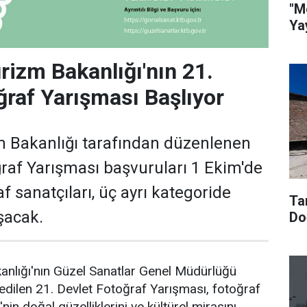
"M
Ya
rizm Bakanlığı'nın 21.
ğraf Yarışması Başlıyor
m Bakanlığı tarafından düzenlenen
ğraf Yarışması başvuruları 1 Ekim'de
af sanatçıları, üç ayrı kategoride
Ta
ışacak.
Do
anlığı'nın Güzel Sanatlar Genel Müdürlüğü
edilen 21. Devlet Fotoğraf Yarışması, fotoğraf
nin doğal güzelliklerini ve kültürel mirasını