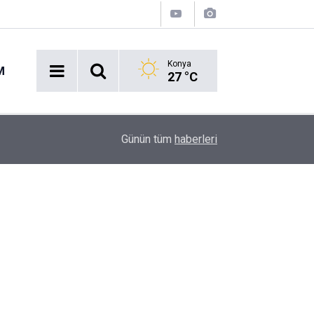
Konya
M
27 °C
Konyaspor'da Ayrılığı Yakınlaştıran Gerekçe: Ja
10:58
Günün tüm
haberleri
Transferi Tetikledi!