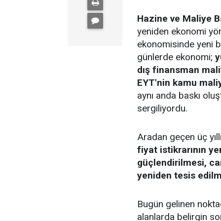
Hazine ve Maliye 
yeniden ekonomi yön
ekonomisinde yeni bi
günlerde ekonomi;
y
dış finansman mali
EYT'nin kamu maliye
aynı anda baskı olu
sergiliyordu.
Aradan geçen üç yıl
fiyat istikrarının 
güçlendirilmesi, ca
yeniden tesis edil
Bugün gelinen noktad
alanlarda belirgin so