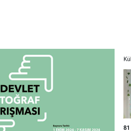
Kü
81