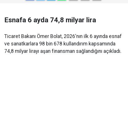
Esnafa 6 ayda 74,8 milyar lira
Ticaret Bakanı Ömer Bolat, 2026'nın ilk 6 ayında esnaf
ve sanatkarlara 98 bin 678 kullandırım kapsamında
74,8 milyar lirayı aşan finansman sağlandığını açıkladı.
Ticaret Bakanı
Ömer Bolat
, esnaf ve sanatkarlara
yönelik
Hazine destekli kredi
uygulamalarına ilişkin
güncel rakamları açıkladı. Buna göre
2026 yılının ilk 6
ayında 98 bin 678 kullandırım
gerçekleştirilirken,
sağlanan finansmanın toplam tutarı
74,8 milyar lirayı
aştı.
Bolat, açıklamayı Yeni Parti Mersin Milletvekili Talat