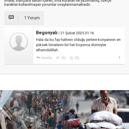
imalar, inançlara saldırı içeren, imla kuralları ile yazılmamış,Türkçe
karakter kullanılmayan yorumlar onaylanmamaktadır.
1 Yorum
Begonyalı
/ 21 Şubat 2025 01:16
Hala da bu fay hattının olduğu yerlere konyanının en
yüksek binalarını bir hat boyunca dizmişler
elhamdülillah.
Yanıtla
(0)
(0)