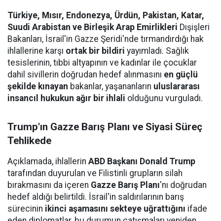
Türkiye, Mısır, Endonezya, Ürdün, Pakistan, Katar,
Suudi Arabistan ve Birleşik Arap Emirlikleri
Dışişleri
Bakanları, İsrail'in Gazze Şeridi'nde tırmandırdığı hak
ihlallerine karşı
ortak bir bildiri
yayımladı. Sağlık
tesislerinin, tıbbi altyapının ve kadınlar ile çocuklar
dahil sivillerin doğrudan hedef alınmasını
en güçlü
şekilde kınayan
bakanlar, yaşananların
uluslararası
insancıl hukukun ağır bir ihlali
olduğunu vurguladı.
Trump'ın Gazze Barış Planı ve Siyasi Süreç
Tehlikede
Açıklamada, ihlallerin
ABD Başkanı Donald Trump
tarafından duyurulan ve Filistinli grupların silah
bırakmasını da içeren
Gazze Barış Planı
'nı doğrudan
hedef aldığı belirtildi. İsrail'in saldırılarının barış
sürecinin
ikinci aşamasını sekteye uğrattığını
ifade
eden diplomatlar, bu durumun çatışmaları yeniden