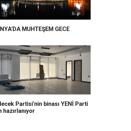
NYA'DA MUHTEŞEM GECE
lecek Partisi'nin binası YENİ Parti
n hazırlanıyor