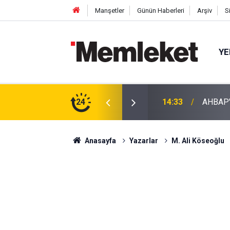
Manşetler
Günün Haberleri
Arşiv
S
YE
iyetleri Tedbiren Durduruldu!
24
14:31
Espress
Anasayfa
Yazarlar
M. Ali Köseoğlu