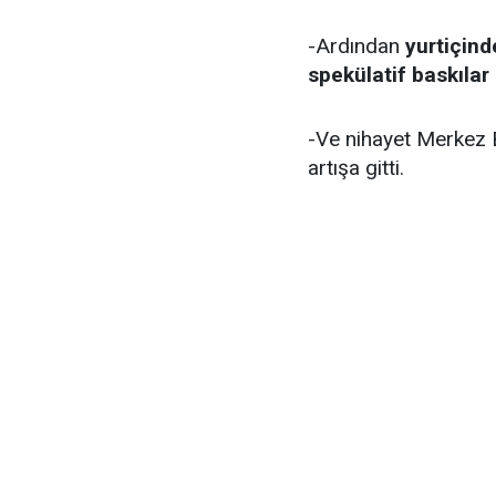
-Ardından
yurtiçind
spekülatif baskılar
-Ve nihayet Merkez B
artışa gitti.