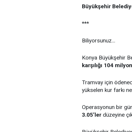
Büyükşehir Belediye
***
Biliyorsunuz…
Konya Büyükşehir Be
karşılığı 104 milyo
Tramvay için ödenec
yükselen kur farkı n
Operasyonun bir gü
3.05’ler
düzeyine çık
Büyükşehir Belediyes