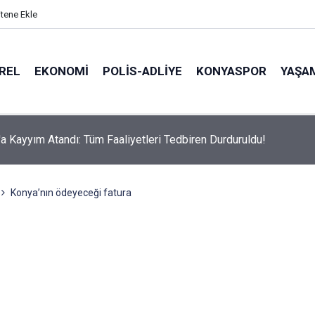
itene Ekle
REL
EKONOMI
POLİS-ADLİYE
KONYASPOR
YAŞA
olab'ın "Ömür Boyu Bedava Kahve" Ödülü Sahibini Buldu!
Konya’nın ödeyeceği fatura