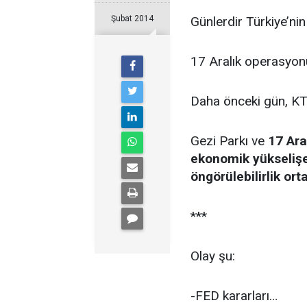
Şubat 2014
Günlerdir Türkiye’n
17 Aralık operasyon
Daha önceki gün, K
Gezi Parkı ve
17 Ara
ekonomik yükselişe 
öngörülebilirlik or
***
Olay şu:
-FED kararları…