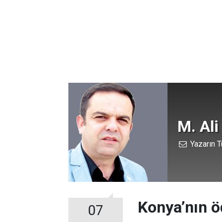
M. Ali
Yazarın T
Konya’nın ö
07