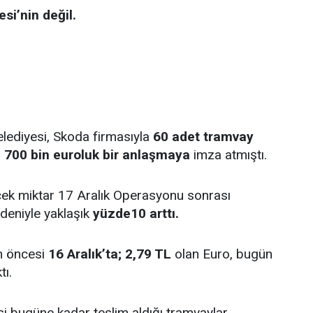
si’nin değil.
lediyesi, Skoda firmasıyla
60 adet tramvay
n 700 bin euroluk bir anlaşmaya
imza atmıştı.
ek miktar 17 Aralık Operasyonu sonrası
edeniyle yaklaşık
yüzde10 arttı.
n öncesi
16 Aralık’ta; 2,79 TL
olan Euro, bugün
tı.
i bugüne kadar teslim aldığı tramvaylar