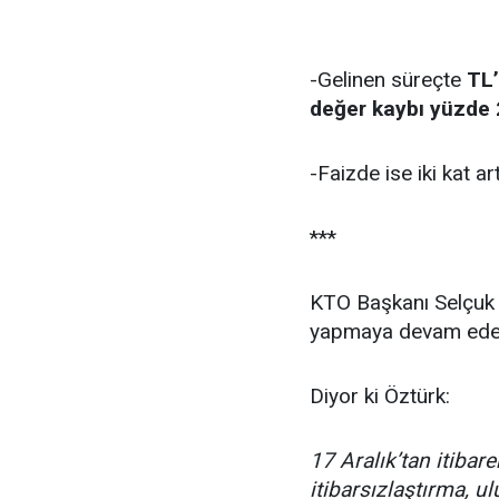
-Gelinen süreçte
TL’
değer kaybı yüzde 
-Faizde ise iki kat ar
***
KTO Başkanı Selçuk 
yapmaya devam ede
Diyor ki Öztürk:
17 Aralık’tan itibar
itibarsızlaştırma, u