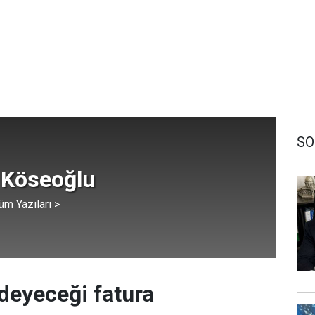
SO
 Köseoğlu
üm Yazıları >
deyeceği fatura