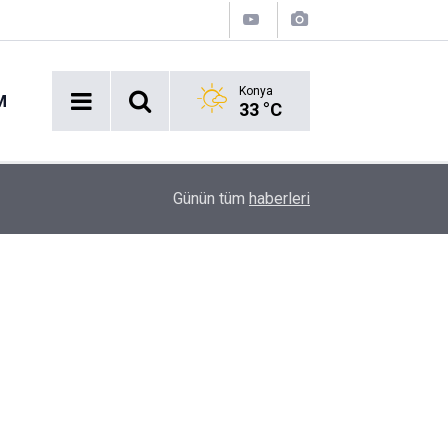
Konya
M
33 °C
14:27
Okullara 30 bin güvenlik personeli alınacak
Günün tüm
haberleri