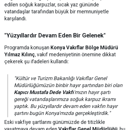
edilen soğuk karpuzlar, sıcak yaz gününde
vatandaşlar tarafından büyük bir memnuniyetle
karşılandı.
"Yüzyıllardır Devam Eden Bir Gelenek"
Programda konuşan
Konya Vakıflar Bölge Müdürü
Yılmaz Kılınç
, vakıf medeniyetinin önemine dikkat
çekerek şu ifadeleri kullandı:
"Kültür ve Turizm Bakanlığı Vakıflar Genel
Müdürlüğümüzün binbir hayır şartından biri olan
Kapıcı Mustafa Dede Vakfı
'mızın hayır şartı
gereği vatandaşlarımıza soğuk karpuz ikramı
yaptık. Bu yüzyıllardır devam eden vakfın hayır
şartını bugün Konya'mızda gerçekleştirdik."
Eski vakfiye şartlarını günümüzde de titizlikle
yaşatmaya devam eden
Vakıflar Genel Müdürlüğü
, bu