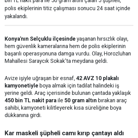
bin TL nakit para ile 50 gram altını çalan 5 şüpheli,
polis ekiplerinin titiz çalışması sonucu 24 saat içinde
yakalandı.
Konya'nın Selçuklu ilçesinde
yaşanan hırsızlık olayı,
hem güvenlik kameralarına hem de polis ekiplerinin
başarılı operasyonuna damga vurdu. Olay, Horozluhan
Mahallesi Saraycık Sokak'ta meydana geldi.
Avize işiyle uğraşan bir esnaf,
42 AVZ 10 plakalı
kamyonetiyle
boya almak için tadilat halindeki iş
yerine geldi. Araç içerisinde bulunan çantada yaklaşık
450 bin TL nakit para
ile
50 gram altın
bırakan araç
sahibi, kamyoneti kilitleyerek kısa süreliğine boya
dükkanına girdi.
Kar maskeli şüpheli camı kırıp çantayı aldı