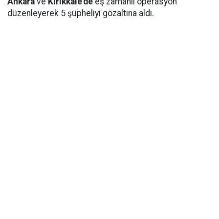
Ankara
ve
Kırıkkale'de
eş zamanlı operasyon
düzenleyerek 5 şüpheliyi gözaltına aldı.