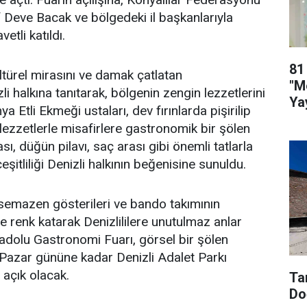
Deve Bacak ve bölgedeki il başkanlarıyla
etli katıldı.
81
ültürel mirasını ve damak çatlatan
"M
i halkına tanıtarak, bölgenin zengin lezzetlerini
Ya
ya Etli Ekmeği ustaları, dev fırınlarda pişirilip
lezzetlerle misafirlere gastronomik bir şölen
ı, düğün pilavı, saç arası gibi önemli tatlarla
şitliliği Denizli halkının beğenisine sunuldu.
semazen gösterileri ve bando takımının
e renk katarak Denizlililere unutulmaz anlar
adolu Gastronomi Fuarı, görsel bir şölen
Pazar gününe kadar Denizli Adalet Parkı
 açık olacak.
Ta
Do