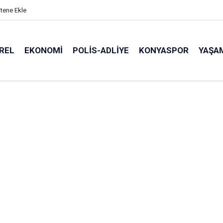
itene Ekle
REL
EKONOMI
POLİS-ADLİYE
KONYASPOR
YAŞA