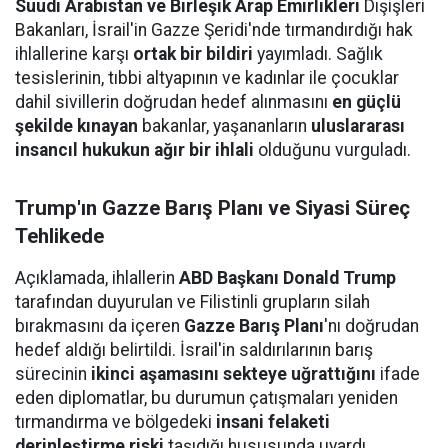
Suudi Arabistan ve Birleşik Arap Emirlikleri
Dışişleri
Bakanları, İsrail'in Gazze Şeridi'nde tırmandırdığı hak
ihlallerine karşı
ortak bir bildiri
yayımladı. Sağlık
tesislerinin, tıbbi altyapının ve kadınlar ile çocuklar
dahil sivillerin doğrudan hedef alınmasını
en güçlü
şekilde kınayan
bakanlar, yaşananların
uluslararası
insancıl hukukun ağır bir ihlali
olduğunu vurguladı.
Trump'ın Gazze Barış Planı ve Siyasi Süreç
Tehlikede
Açıklamada, ihlallerin
ABD Başkanı Donald Trump
tarafından duyurulan ve Filistinli grupların silah
bırakmasını da içeren
Gazze Barış Planı
'nı doğrudan
hedef aldığı belirtildi. İsrail'in saldırılarının barış
sürecinin
ikinci aşamasını sekteye uğrattığını
ifade
eden diplomatlar, bu durumun çatışmaları yeniden
tırmandırma ve bölgedeki
insani felaketi
derinleştirme riski
taşıdığı hususunda uyardı.