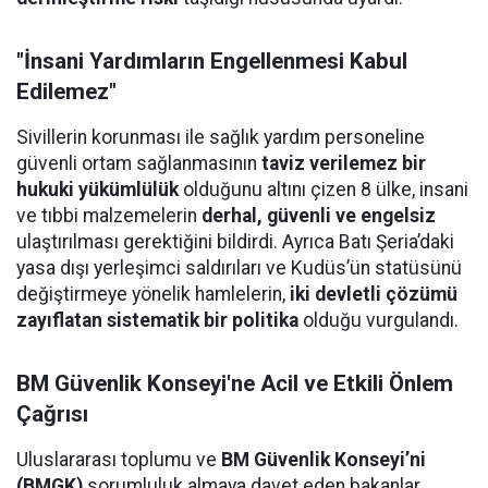
"İnsani Yardımların Engellenmesi Kabul
Edilemez"
Sivillerin korunması ile sağlık yardım personeline
güvenli ortam sağlanmasının
taviz verilemez bir
hukuki yükümlülük
olduğunu altını çizen 8 ülke, insani
ve tıbbi malzemelerin
derhal, güvenli ve engelsiz
ulaştırılması gerektiğini bildirdi. Ayrıca Batı Şeria’daki
yasa dışı yerleşimci saldırıları ve Kudüs’ün statüsünü
değiştirmeye yönelik hamlelerin,
iki devletli çözümü
zayıflatan sistematik bir politika
olduğu vurgulandı.
BM Güvenlik Konseyi'ne Acil ve Etkili Önlem
Çağrısı
Uluslararası toplumu ve
BM Güvenlik Konseyi’ni
(BMGK)
sorumluluk almaya davet eden bakanlar,