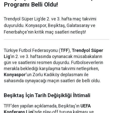
Programı Belli Oldu!
Trendyol Süper Lig’de 2. ve 3. hafta maç takvimi
duyuruldu. Konyaspor, Beşiktaş, Galatasaray ve
Fenerbahçe'nin kritik maç saatleri netleşti!
Türkiye Futbol Federasyonu (
TFF
),
Trendyol Süper
Lig
'in 2. ve 3. haftasında oynanacak müsabakaların
gün ve saatlerini resmen duyurdu. Futbolseverlerin
merakla beklediği karşılaşma takvimi netleşirken,
Konyaspor
'un Zorlu Kadıköy deplasmanı ile
sahasında oynayacağı maçın saatleri de belli oldu.
Beşiktaş İçin Tarih Değişikliği İhtimali
TFF'den yapılan açıklamada, Beşiktaş'ın
UEFA
Konferans Ligi
'nde play-off turuna kalması ve