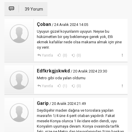
39 Yorum
Çoban
/ 24 Aralık 2024 14:05
Uyuyun güzel koyunlarım uyuyun. Neyse bu
hükümetten bir şey beklemeye gerek yok, Etli
ekmek kafalılar nede olsa makarna almak için yine
oy verir.
Yanıtla
(0)
(0)
Edfkrkgjskwkd
/ 20 Aralık 2024 23:30
Metro gibi oda yalan oldumu
Yanıtla
(1)
(0)
Garip
/ 20 Aralık 2024 21:49
Seydişehir maden dağına ve toroslara yapılan
masrafın 1/4 üne 4 şerit otaban yapılırdı. Fakat
mesele Konya olunca 1 ile idare edin dendi, uyu
Konyalım uyumaya devam. Konya ovasinda tarfik
felç, size ne Metro dan Havaalanından Sizin başkan