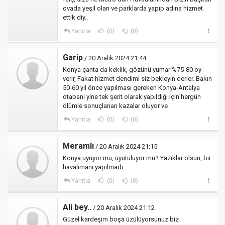
ovada yeşil olan ve parklarda yapıp adına hizmet
ettik diy..
Yanıtla
(0)
(0)
Garip
/ 20 Aralık 2024 21:44
Konya çanta da keklik, gözünü yumar %75-80 oy
verir, Fakat hizmet dendimi siz bekleyin derler. Bakın
50-60 yıl önce yapılması gereken Konya-Antalya
otabani yine tek şerit olarak yapıldığı için hergün
ölümle sonuçlanan kazalar oluyor ve
Yanıtla
(0)
(0)
Meramlı
/ 20 Aralık 2024 21:15
Konya uyuyor mu, uyutuluyor mu? Yazıklar olsun, bir
havalimani yapılmadı.
Yanıtla
(0)
(0)
Ali bey..
/ 20 Aralık 2024 21:12
Güzel kardeşim boşa üzülüyorsunuz biz