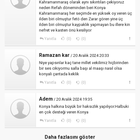
Kahramanmaraş olarak aynı sıkıntıları çekiyoruz
neden Refah döneminden beri Konya
Kahramanmaraş her seçimde en yüksek oy veren üç
ilden biri olmuştur fetö den Zarar gören yine üç
ilden biri olmuştur kaypaklık yapmayan bu illere kin
nefret ve kasten önü kesiliyor
Yanıtla
(0)
(0)
Ramazan kar
/ 20 Aralık 2024 20:33
Niye yapsınlar kaç tane millet vekilimiz hiçbirinden
bir ses cikiyormu salla başı al maaşı nasıl olsa
konyali çantada keklik
Yanıtla
(0)
(0)
Adem
/ 20 Aralık 2024 19:35
Konya halkına büyük bir haksızlık yapılıyor.Halbuki
en çok desteği veren Konya
Yanıtla
(0)
(0)
Daha fazlasını göster