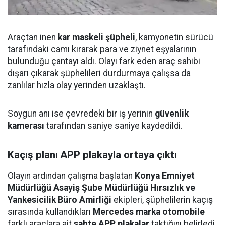
Araçtan inen
kar maskeli şüpheli
, kamyonetin sürücü
tarafındaki camı kırarak para ve ziynet eşyalarının
bulunduğu çantayı aldı. Olayı fark eden araç sahibi
dışarı çıkarak şüphelileri durdurmaya çalışsa da
zanlılar hızla olay yerinden uzaklaştı.
Soygun anı ise çevredeki bir iş yerinin
güvenlik
kamerası
tarafından saniye saniye kaydedildi.
Kaçış planı APP plakayla ortaya çıktı
Olayın ardından çalışma başlatan
Konya Emniyet
Müdürlüğü Asayiş Şube Müdürlüğü Hırsızlık ve
Yankesicilik Büro Amirliği
ekipleri, şüphelilerin kaçış
sırasında kullandıkları
Mercedes marka otomobile
farklı araçlara ait
sahte APP plakalar
taktığını belirledi.