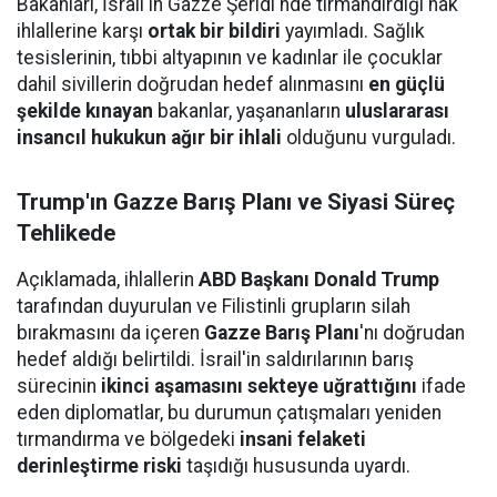
Bakanları, İsrail'in Gazze Şeridi'nde tırmandırdığı hak
ihlallerine karşı
ortak bir bildiri
yayımladı. Sağlık
tesislerinin, tıbbi altyapının ve kadınlar ile çocuklar
dahil sivillerin doğrudan hedef alınmasını
en güçlü
şekilde kınayan
bakanlar, yaşananların
uluslararası
insancıl hukukun ağır bir ihlali
olduğunu vurguladı.
Trump'ın Gazze Barış Planı ve Siyasi Süreç
Tehlikede
Açıklamada, ihlallerin
ABD Başkanı Donald Trump
tarafından duyurulan ve Filistinli grupların silah
bırakmasını da içeren
Gazze Barış Planı
'nı doğrudan
hedef aldığı belirtildi. İsrail'in saldırılarının barış
sürecinin
ikinci aşamasını sekteye uğrattığını
ifade
eden diplomatlar, bu durumun çatışmaları yeniden
tırmandırma ve bölgedeki
insani felaketi
derinleştirme riski
taşıdığı hususunda uyardı.