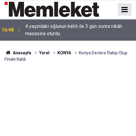
16:44
Mahallede korku dolu anlar: Gaz hattı delindi
Anasayfa
Yerel
KONYA
Konya Devlere Rakip Olup
Finale Kaldı