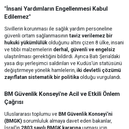
"İnsani Yardımların Engellenmesi Kabul
Edilemez"
Sivillerin korunması ile sağlık yardım personeline
güvenli ortam sağlanmasının
taviz verilemez bir
hukuki yükümlülük
olduğunu altını çizen 8 ülke, insani
ve tıbbi malzemelerin
derhal, güvenli ve engelsiz
ulaştırılması gerektiğini bildirdi. Ayrıca Batı Şeria’daki
yasa dışı yerleşimci saldırıları ve Kudüs’ün statüsünü
değiştirmeye yönelik hamlelerin,
iki devletli çözümü
zayıflatan sistematik bir politika
olduğu vurgulandı.
BM Güvenlik Konseyi'ne Acil ve Etkili Önlem
Çağrısı
Uluslararası toplumu ve
BM Güvenlik Konseyi’ni
(BMGK)
sorumluluk almaya davet eden bakanlar,
İsrail’in
2803 sayılı BMGK kararına
uyması için