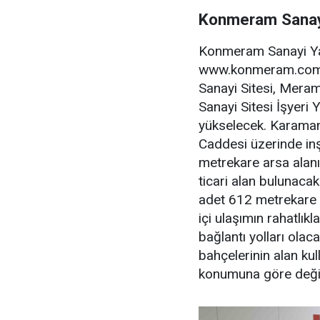
Konmeram Sanayi
Konmeram Sanayi Yap
www.konmeram.com.t
Sanayi Sitesi, Mera
Sanayi Sitesi İşyeri
yükselecek. Karama
Caddesi üzerinde inş
metrekare arsa alanı
ticari alan bulunaca
adet 612 metrekare br
içi ulaşımın rahatlık
bağlantı yolları olac
bahçelerinin alan kul
konumuna göre değiş