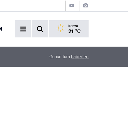
Konya
M
21 °C
08:50
Basın Mensupları Bu Kez Drone Ehliyeti İçin Sah
Günün tüm
haberleri