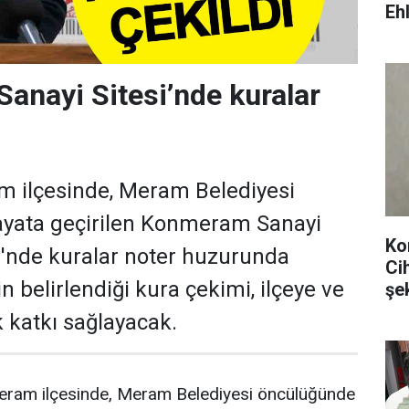
Ehl
nayi Sitesi’nde kuralar
m ilçesinde, Meram Belediyesi
yata geçirilen Konmeram Sanayi
Ko
i'nde kuralar noter huzurunda
Ci
in belirlendiği kura çekimi, ilçeye ve
şe
 katkı sağlayacak.
eram ilçesinde, Meram Belediyesi öncülüğünde