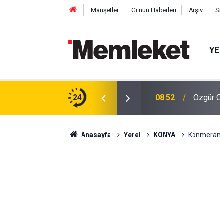
Manşetler
Günün Haberleri
Arşiv
S
YE
lu'na sert tepki! "Ulan siz kamu görevlisisiniz"
24
08:52
Özgür Ö
Anasayfa
Yerel
KONYA
Konmeram S