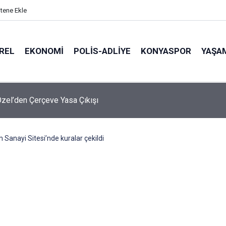
itene Ekle
REL
EKONOMI
POLİS-ADLİYE
KONYASPOR
YAŞA
zel’den Çerçeve Yasa Çıkışı
anayi Sitesi’nde kuralar çekildi