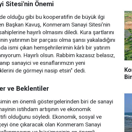
 Sitesi'nin Önemi
de olduğu gibi bu kooperatifin de büyük ilgi
n Başkan Kavuş, Konmeram Sanayi Sitesi'nin
ahiplerine hayırlı olmasını diledi. Kura şartlarını
inin yatırımın bir parçası olma şansı yakaladığını
da ismi çıkan hemşehrilerimin kârlı bir yatırım
nanıyorum. Hayırlı olsun. Rabbim kazasız belasız,
anıp sanayici ve esnaflarımızın yeni
Ko
klerini de görmeyi nasip etsin" dedi.
Bi
er ve Beklentiler
imin en önemli göstergelerinden biri de sanayi
anayinin istihdam artışının ve ekonomik
ifi olduğunu söyledi. Ekonomik, sosyal ve
ilçeyi öne çıkaracak olan Konmeram Sanayi