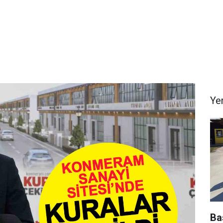
Ye
Ba