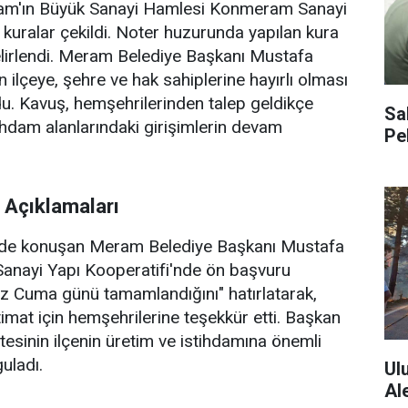
ram'ın Büyük Sanayi Hamlesi Konmeram Sanayi
 kuralar çekildi. Noter huzurunda yapılan kura
lirlendi. Meram Belediye Başkanı Mustafa
 ilçeye, şehre ve hak sahiplerine hayırlı olması
u. Kavuş, hemşehrilerinden talep geldikçe
Sa
tihdam alanlarındaki girişimlerin devam
Pe
 Açıklamaları
nde konuşan Meram Belediye Başkanı Mustafa
nayi Yapı Kooperatifi'nde ön başvuru
 Cuma günü tamamlandığını" hatırlatarak,
 itimat için hemşehrilerine teşekkür etti. Başkan
tesinin ilçenin üretim ve istihdamına önemli
uladı.
Ul
Al