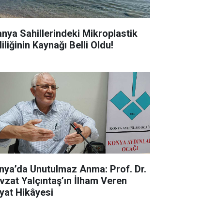
anya Sahillerindeki Mikroplastik
liliğinin Kaynağı Belli Oldu!
nya’da Unutulmaz Anma: Prof. Dr.
vzat Yalçıntaş’ın İlham Veren
yat Hikâyesi