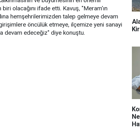
 kalkınmasının ve büyümesinin en önemli
 biri olacağını ifade etti. Kavuş, "Meram'ın
dına hemşehrilerimizden talep gelmeye devam
Al
 girişimlere öncülük etmeye, ilçemize yeni sanayi
Kir
ya devam edeceğiz" diye konuştu.
Ko
Ne
Ha