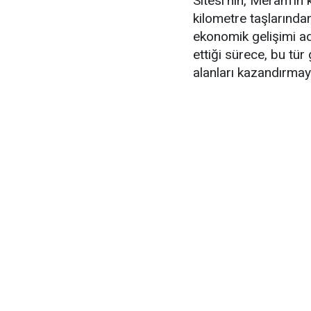
Sitesi'nin, Meram'ın
kilometre taşlarından
ekonomik gelişimi a
ettiği sürece, bu tür
alanları kazandırma