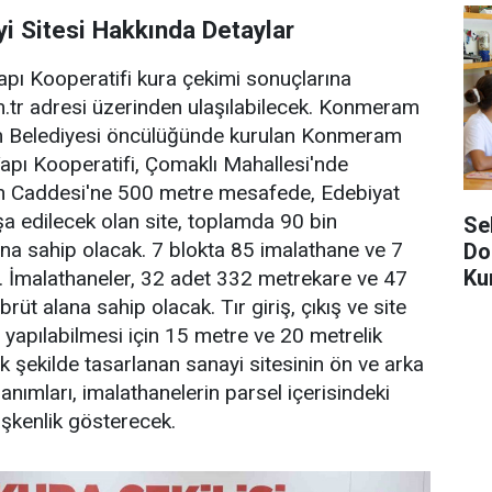
 Sitesi Hakkında Detaylar
ı Kooperatifi kura çekimi sonuçlarına
r adresi üzerinden ulaşılabilecek. Konmeram
m Belediyesi öncülüğünde kurulan Konmeram
 Yapı Kooperatifi, Çomaklı Mahallesi'nde
n Caddesi'ne 500 metre mesafede, Edebiyat
a edilecek olan site, toplamda 90 bin
Se
na sahip olacak. 7 blokta 85 imalathane ve 7
Do
Ku
k. İmalathaneler, 32 adet 332 metrekare ve 47
üt alana sahip olacak. Tır giriş, çıkış ve site
la yapılabilmesi için 15 metre ve 20 metrelik
ak şekilde tasarlanan sanayi sitesinin ön ve arka
lanımları, imalathanelerin parsel içerisindeki
kenlik gösterecek.