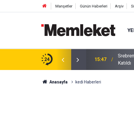
Manşetler
Günün Haberleri
Arşiv
S
YE
Srebren
m: Çivisiz Yapılan Sanat Eseri Hayran Bıraktı
24
15:47
Katıldı
Anasayfa
kedi Haberleri