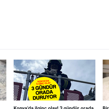
Konya'da ilginç olay! 3 gündür orada
Bir