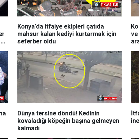
Konya’da itfaiye ekipleri çatıda
Ko
er
mahsur kalan kediyi kurtarmak için
ve
n
seferber oldu
ara
ma
Dünya tersine döndü! Kedinin
İtf
kovaladığı köpeğin başına gelmeyen
in
kalmadı