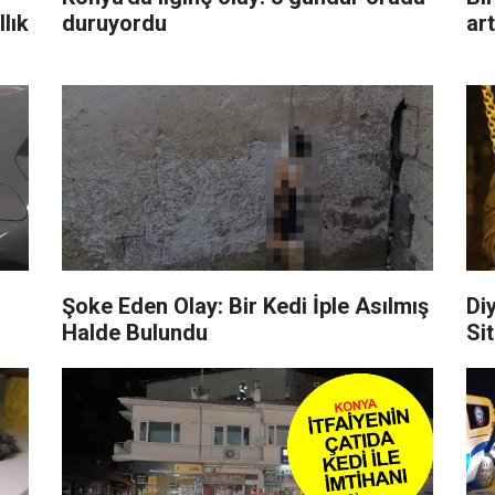
lık
duruyordu
art
Şoke Eden Olay: Bir Kedi İple Asılmış
Di
Halde Bulundu
Sit