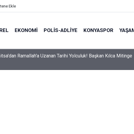
itene Ekle
REL
EKONOMI
POLİS-ADLİYE
KONYASPOR
YAŞA
itsa'dan Ramallah'a Uzanan Tarihi Yolculuk! Başkan Kılca Mitinge