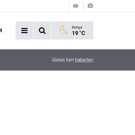
Konya
M
19 °C
Ekmek Temasıyla Yola Çıkan Dev Etkinlik Başlıyo
15:38
Günün tüm
haberleri
Geri Sayım!