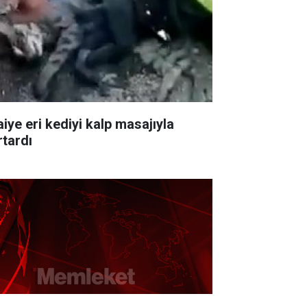
aiye eri kediyi kalp masajıyla
rtardı