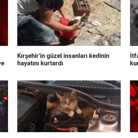
Kırşehir'in güzel insanları kedinin
İtf
ye
hayatını kurtardı
ku