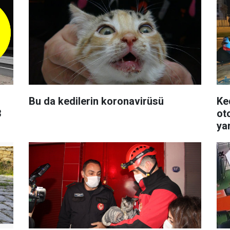
Bu da kedilerin koronavirüsü
Ke
3
ot
yar