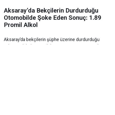
Aksaray’da Bekçilerin Durdurduğu
Otomobilde Şoke Eden Sonuç: 1.89
Promil Alkol
Aksaray’da bekçilerin şüphe üzerine durdurduğu
yabancı plakalı otomobilin sürücüsü 1.89 promil
alkollü çıktı. Ehliyetine 2 yıl el konuldu.
Aksaray’da alkollü araç kullanımı
polisin denetimi
sırasında ortaya çıktı. Olay,
Kılıçaslan Mahallesi
Somuncu Baba Külliyesi
önünde meydana geldi.
Edinilen bilgilere göre, bölgede devriye görevi yapan
mahalle ve çarşı bekçileri
, durumundan
şüphelendikleri yabancı plakalı bir otomobili durdurdu.