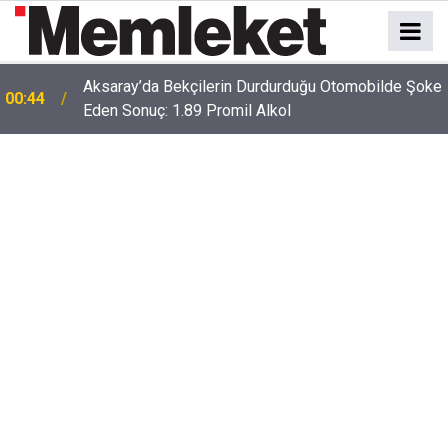
e
00:41
Polatlı-Haymana-Konya hattı bölünmüş yol oluyor