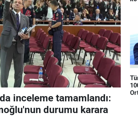
Tü
10
Or
nda inceleme tamamlandı:
oğlu'nun durumu karara