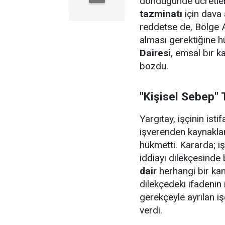
döndüğünde ücretler
tazminatı
için dava 
reddetse de, Bölge A
alması gerektiğine h
Dairesi
, emsal bir 
bozdu.
"Kişisel Sebep" 
Yargıtay, işçinin isti
işverenden kaynaklan
hükmetti. Kararda; i
iddiayı dilekçesinde
dair
herhangi bir ka
dilekçedeki ifadenin 
gerekçeyle ayrılan i
verdi.