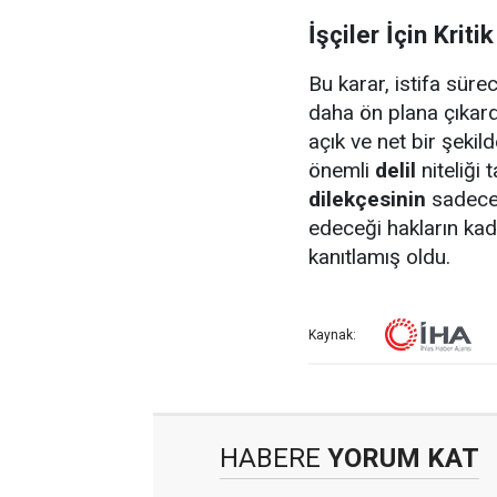
İşçiler İçin Kriti
Bu karar, istifa süre
daha ön plana çıkardı
açık ve net bir şekil
önemli
delil
niteliği 
dilekçesinin
sadece b
edeceği hakların kad
kanıtlamış oldu.
Kaynak:
HABERE
YORUM KAT