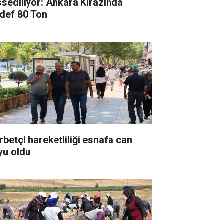
ssediliyor: Ankara Kirazında
def 80 Ton
rbetçi hareketliliği esnafa can
yu oldu