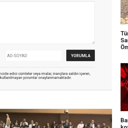
Tü
Sa
Öm
cide edici cümleler veya imalar, inançlara saldırı içeren,
er kullanılmayan yorumlar onaylanmamaktadır.
Ba
ko