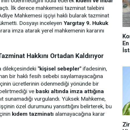
inin ödenmediğini iddia ederek
kıdem ve ihbar
açtı. İlk derece mahkemesi tazminat talebini
dliye Mahkemesi işçiyi haklı bularak tazminat
ükmetti. Dosyayı inceleyen
Yargıtay 9. Hukuk
karara imza atarak yerel mahkemenin kararını
Ko
En
İs
Tazminat Hakkını Ortadan Kaldırıyor
fa dilekçesindeki
"kişisel sebepler"
ifadesinin,
an bir haklı fesih sebebi sayılamayacağına
şçinin ücretlerinin ödenmediği yönünde bir
 belirtmediği ve
baskı altında imza attığına
nıt sunamadığı vurgulandı. Yüksek Mahkeme,
işçinin özel durumunu yansıttığını belirterek, bu
şçinin
kıdem tazminatı
alamayacağına karar
Zi