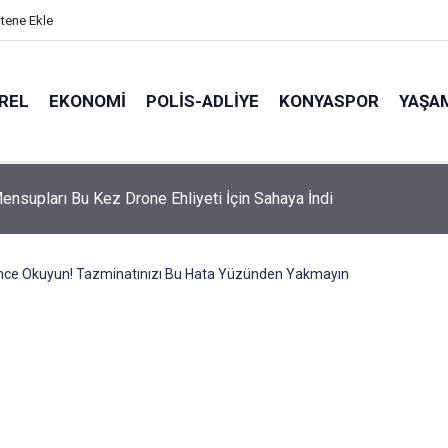
itene Ekle
REL
EKONOMI
POLİS-ADLİYE
KONYASPOR
YAŞA
ensupları Bu Kez Drone Ehliyeti İçin Sahaya İndi
nce Okuyun! Tazminatınızı Bu Hata Yüzünden Yakmayın