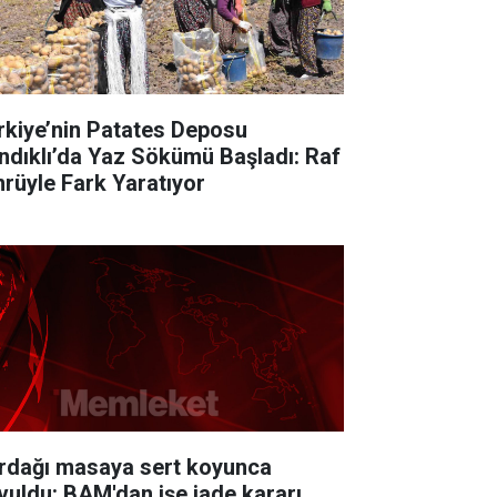
rkiye’nin Patates Deposu
ndıklı’da Yaz Sökümü Başladı: Raf
rüyle Fark Yaratıyor
rdağı masaya sert koyunca
vuldu: BAM'dan işe iade kararı