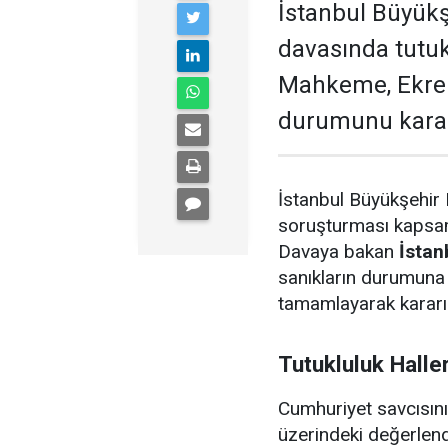
İstanbul Büyükş
davasında tutu
Mahkeme, Ekrem
durumunu karar
İstanbul Büyükşehir 
soruşturması kapsamı
Davaya bakan
İstan
sanıkların durumuna i
tamamlayarak kararın
Tutukluluk Halle
Cumhuriyet savcısın
üzerindeki değerlend