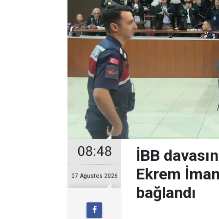
08:48
İBB davası
Ekrem İmam
07 Ağustos 2026
bağlandı