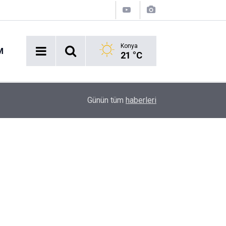
Konya
M
21 °C
İBB davasında inceleme tamamlandı: Ekrem İma
08:48
Günün tüm
haberleri
bağlandı