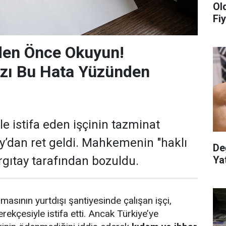
Ol
Fiy
den Önce Okuyun!
ızı Bu Hata Yüzünden
le istifa eden işçinin tazminat
ay’dan ret geldi. Mahkemenin "haklı
De
Yat
argıtay tarafından bozuldu.
irmasının yurtdışı şantiyesinde çalışan işçi,
rekçesiyle istifa etti. Ancak Türkiye’ye