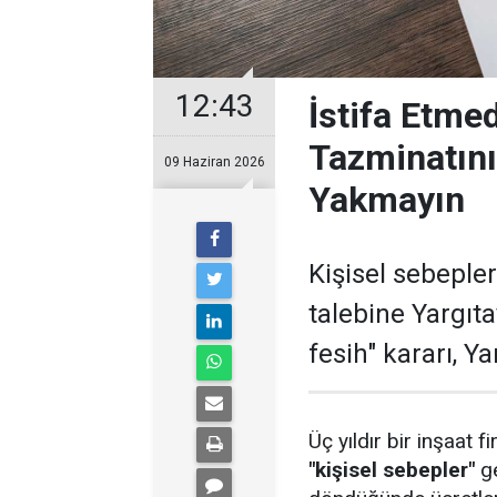
12:43
İstifa Etme
Tazminatın
09 Haziran 2026
Yakmayın
Kişisel sebepler
talebine Yargıt
fesih" kararı, Y
Üç yıldır bir inşaat f
"kişisel sebepler"
ge