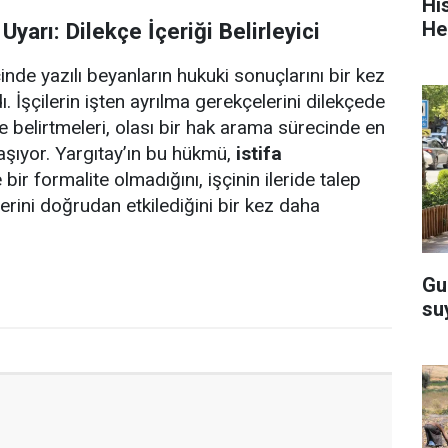
Hi
He
k Uyarı: Dilekçe İçeriği Belirleyici
cinde yazılı beyanların hukuki sonuçlarını bir kez
. İşçilerin işten ayrılma gerekçelerini dilekçede
de belirtmeleri, olası bir hak arama sürecinde en
taşıyor. Yargıtay’ın bu hükmü,
istifa
ir formalite olmadığını, işçinin ileride talep
erini doğrudan etkilediğini bir kez daha
Gu
su