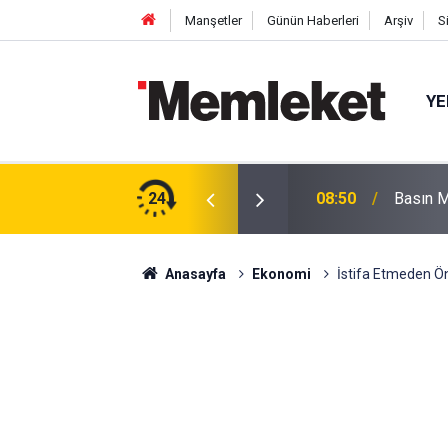
Manşetler
Günün Haberleri
Arşiv
S
YE
kışı
24
08:50
Basın M
Anasayfa
Ekonomi
İstifa Etmeden Ö