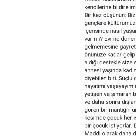
kendilerine bildirelim
Bir kez düşünün: Biz
gençlere kültürümüzü
içerisinde nasıl yaş
var mı? Evime dönerk
gelmemesine gayret 
önünüze kadar gelip
aldığı destekle size 
annesi yaşında kadın
diyebilen biri. Suçlu
hayatımı yaşayayım 
yetişen ve şımaran b
ve daha sonra dışla
gören bir mantığın ü
kesimde çocuk her i
bir çocuk istiyorlar
Maddi olarak daha d