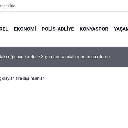
itene Ekle
REL
EKONOMI
POLİS-ADLİYE
KONYASPOR
YAŞA
de korku dolu anlar: Gaz hattı delindi
ç olaylar, sıra dışı insanlar...