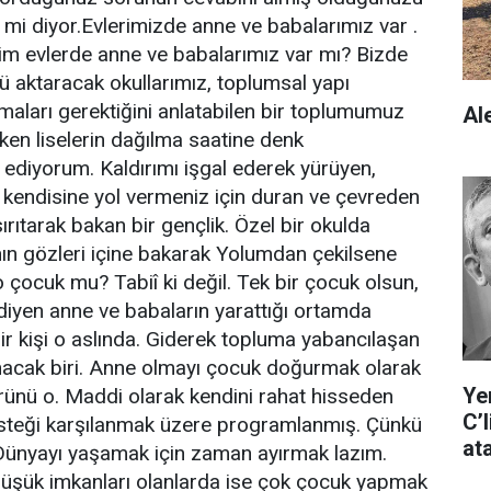
 mi diyor.Evlerimizde anne ve babalarımız var .
im evlerde anne ve babalarımız var mı? Bizde
 aktaracak okullarımız, toplumsal yapı
amaları gerektiğini anlatabilen bir toplumumuz
Al
en liselerin dağılma saatine denk
ediyorum. Kaldırımı işgal ederek yürüyen,
 kendisine yol vermeniz için duran ve çevreden
sırıtarak bakan bir gençlik. Özel bir okulda
ın gözleri içine bakarak Yolumdan çekilsene
 o çocuk mu? Tabiî ki değil. Tek bir çocuk olsun,
diyen anne ve babaların yarattığı ortamda
ir kişi o aslında. Giderek topluma yabancılaşan
nacak biri. Anne olmayı çocuk doğurmak olarak
Ye
rünü o. Maddi olarak kendini rahat hisseden
C’
steği karşılanmak üzere programlanmış. Çünkü
at
. Dünyayı yaşamak için zaman ayırmak lazım.
üşük imkanları olanlarda ise çok çocuk yapmak