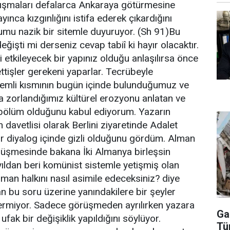
çalışmaları defalarca Ankaraya götürmesine
nca kızgınlığını istifa ederek çıkardığını
umu nazik bir sitemle duyuruyor. (Sh 91)Bu
şti mi derseniz cevap tabiî ki hayır olacaktır.
mi etkileyecek bir yapınız olduğu anlaşılırsa önce
ttişler gerekeni yaparlar. Tecrübeyle
önemli kısmının bugün içinde bulunduğumuz ve
a zorlandığımız kültürel erozyonu anlatan ve
bölüm olduğunu kabul ediyorum. Yazarın
avetlisi olarak Berlini ziyaretinde Adalet
bir diyalog içinde gizli olduğunu gördüm. Alman
rüşmesinde bakana İki Almanya birleşsin
yıldan beri komünist sistemle yetişmiş olan
man halkını nasıl asimile edeceksiniz? diye
 bu soru üzerine yanındakilere bir şeyler
vermiyor. Sadece görüşmeden ayrılırken yazara
Ga
fak bir değişiklik yapıldığını söylüyor.
Tü