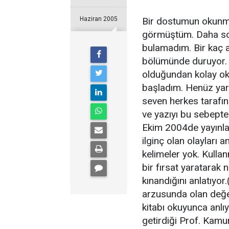
Haziran 2005
Bir dostumun okunmas
görmüştüm. Daha son
bulamadım. Bir kaç 
bölümünde duruyor. 
olduğundan kolay ok
başladım. Henüz yar
seven herkes tarafı
ve yazıyı bu sebepte
Ekim 2004de yayınla
ilginç olan olayları 
kelimeler yok. Kull
bir fırsat yaratarak 
kınandığını anlatıyo
arzusunda olan değer
kitabı okuyunca anlıy
getirdiği Prof. Kam