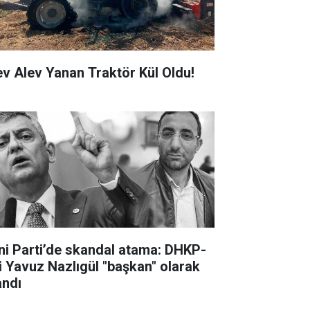
ev Alev Yanan Traktör Kül Oldu!
ni Parti’de skandal atama: DHKP-
li Yavuz Nazlıgül "başkan" olarak
andı