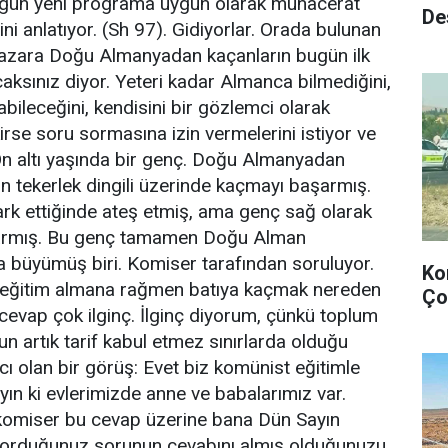
 gün yeni programa uygun olarak muhacerat
De
ni anlatıyor. (Sh 97). Gidiyorlar. Orada bulunan
 yazara Doğu Almanyadan kaçanların bugün ilk
ksınız diyor. Yeteri kadar Almanca bilmediğini,
abileceğini, kendisini bir gözlemci olarak
irse soru sormasına izin vermelerini istiyor ve
On altı yaşında bir genç. Doğu Almanyadan
 tekerlek dingili üzerinde kaçmayı başarmış.
rk ettiğinde ateş etmiş, ama genç sağ olarak
armış. Bu genç tamamen Doğu Alman
 büyümüş biri. Komiser tarafından soruluyor.
Ko
eğitim almana rağmen batıya kaçmak nereden
Ço
n cevap çok ilginç. İlginç diyorum, çünkü toplum
n artık tarif kabul etmez sınırlarda olduğu
olan bir görüş: Evet biz komünist eğitimle
ın ki evlerimizde anne ve babalarımız var.
omiser bu cevap üzerine bana Dün Sayın
sorduğunuz sorunun cevabını almış olduğunuzu