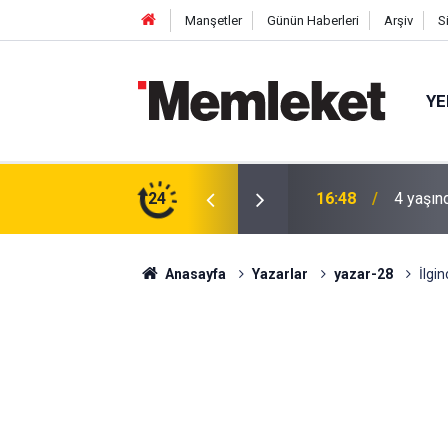
Manşetler
Günün Haberleri
Arşiv
S
YE
 gün sonra nikâh masasına oturdu
24
16:44
Mahalle
Anasayfa
Yazarlar
yazar-28
İlgin