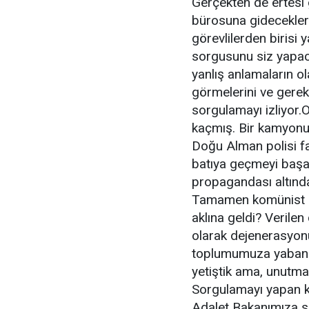
Gerçekten de ertesi
bürosuna gidecekleri
görevlilerden birisi
sorgusunu siz yapaca
yanlış anlamaların ol
görmelerini ve gerek
sorgulamayı izliyor.
kaçmış. Bir kamyonun
Doğu Alman polisi fa
batıya geçmeyi baş
propagandası altında
Tamamen komünist 
aklına geldi? Verile
olarak dejenerasyonu
toplumumuza yabancı 
yetiştik ama, unutmay
Sorgulamayı yapan k
Adalet Bakanımıza 