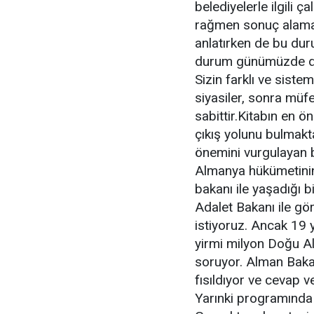
belediyelerle ilgili 
rağmen sonuç alamayı
anlatırken de bu dur
durum günümüzde deği
Sizin farklı ve siste
siyasiler, sonra müfe
sabittir.Kitabın en 
çıkış yolunu bulmakt
önemini vurgulayan 
Almanya hükümetinin d
bakanı ile yaşadığı 
Adalet Bakanı ile gö
istiyoruz. Ancak 19 
yirmi milyon Doğu Al
soruyor. Alman Bakan
fısıldıyor ve cevap 
Yarınki programında u