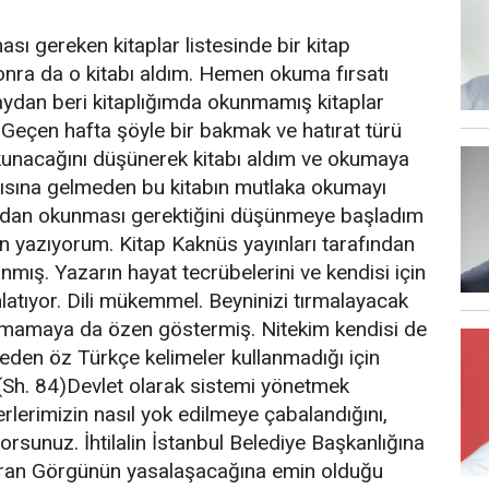
ı gereken kitaplar listesinde bir kitap
ra da o kitabı aldım. Hemen okuma fırsatı
aydan beri kitaplığımda okunmamış kitaplar
Geçen hafta şöyle bir bakmak ve hatırat türü
unacağını düşünerek kitabı aldım ve okumaya
ısına gelmeden bu kitabın mutlaka okumayı
ndan okunması gerektiğini düşünmeye başladım
n yazıyorum. Kitap Kaknüs yayınları tarafından
nmış. Yazarın hayat tecrübelerini ve kendisi için
anlatıyor. Dili mükemmel. Beyninizi tırmalayacak
anmamaya da özen göstermiş. Nitekim kendisi de
neden öz Türkçe kelimeler kullanmadığı için
r.(Sh. 84)Devlet olarak sistemi yönetmek
lerimizin nasıl yok edilmeye çabalandığını,
orsunuz. İhtilalin İstanbul Belediye Başkanlığına
uran Görgünün yasalaşacağına emin olduğu