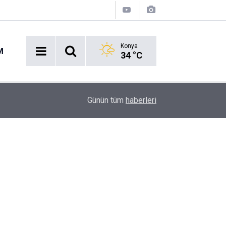
Konya
M
34 °C
16:43
Akaryakıt İstasyonunda Panik: Lastikçi Alevlere
Günün tüm
haberleri