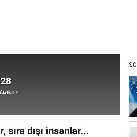
SO
-28
azıları >
r, sıra dışı insanlar...