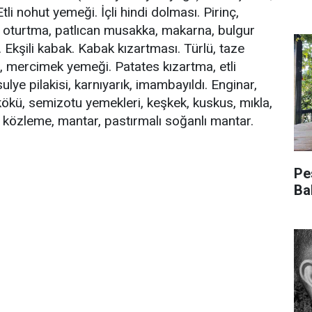
tli nohut yemeği. İçli hindi dolması. Pirinç,
can oturtma, patlıcan musakka, makarna, bulgur
 Ekşili kabak. Kabak kızartması. Türlü, taze
e, mercimek yemeği. Patates kızartma, etli
ulye pilakisi, karnıyarık, imambayıldı. Enginar,
zkökü, semizotu yemekleri, keşkek, kuskus, mıkla,
an közleme, mantar, pastırmalı soğanlı mantar.
Pe
Ba