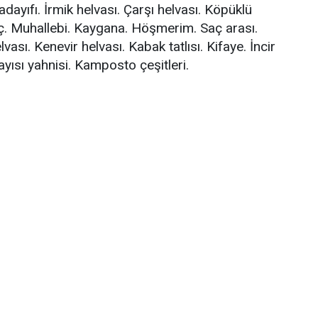
dayıfı. İrmik helvası. Çarşı helvası. Köpüklü
aç. Muhallebi. Kaygana. Höşmerim. Saç arası.
vası. Kenevir helvası. Kabak tatlısı. Kifaye. İncir
 Kayısı yahnisi. Kamposto çeşitleri.