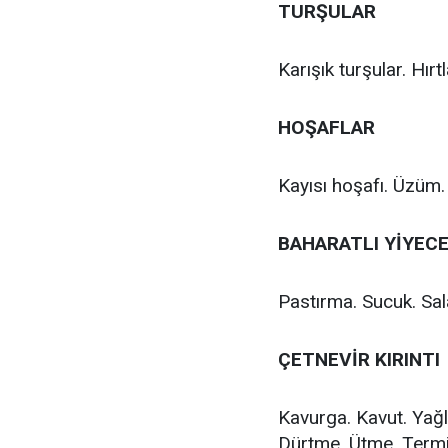
TURŞULAR
Karışık turşular. Hır
HOŞAFLAR
Kayısı hoşafı. Üzüm. E
BAHARATLI YİYEC
Pastırma. Sucuk. Sa
ÇETNEVİR KIRINTI
Kavurga. Kavut. Yağlı
Dürtme. Ütme. Termiye