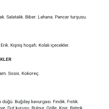
tlak. Salatalık. Biber. Lahana. Pancar turşusu.
rik. Kişniş hoşafı. Kolalı içecekler.
EKLER
lam. Sosis. Kokoreç.
 düğü. Buğday kavurgası. Fındık. Fıstık.
. Dut kurusu. Bulgur. Gölle. Kısır. Batırık.