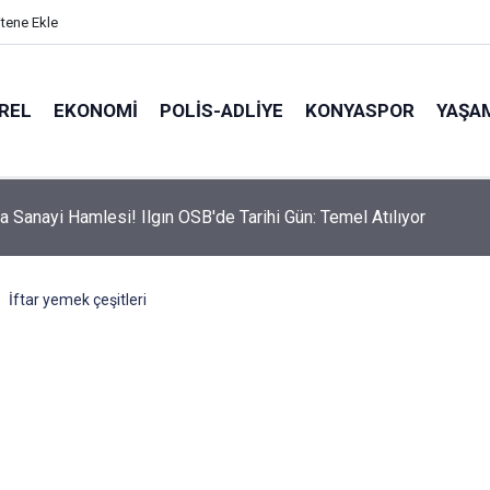
itene Ekle
REL
EKONOMI
POLİS-ADLİYE
KONYASPOR
YAŞA
ramitleri'nin Yasaklı Zirvesinde Bakın Ne Bulundu!
İftar yemek çeşitleri