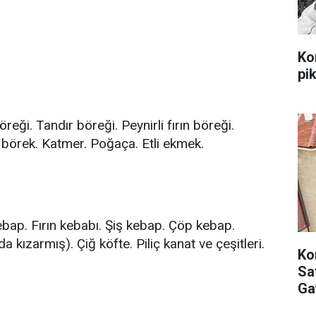
Ko
pi
reği. Tandır böreği. Peynirli fırın böreği.
börek. Katmer. Poğaça. Etli ekmek.
bap. Fırın kebabı. Şiş kebap. Çöp kebap.
 kızarmış). Çiğ köfte. Piliç kanat ve çeşitleri.
Ko
Sat
Ga