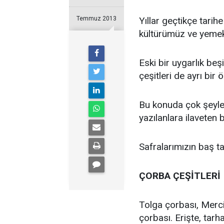
Temmuz 2013
Yıllar geçtikçe tarih
kültürümüz ve yemek 
Eski bir uygarlık b
çeşitleri de ayrı bir öz
Bu konuda çok şeyler
yazılanlara ilaveten 
Safralarımızın baş t
ÇORBA ÇEŞİTLERİ
Tolga çorbası, Merc
çorbası. Erişte, tarh