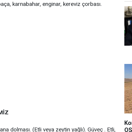
paça, karnabahar, enginar, kereviz çorbası.
MİZ
Ko
a dolması. (Etli veya zeytin yağlı). Güveç . Etli,
OS