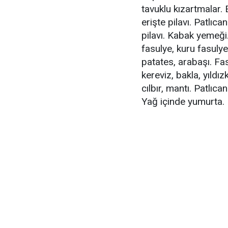
tavuklu kızartmalar. E
erişte pilavı. Patlı
pilavı. Kabak yemeği.
fasulye, kuru fasuly
patates, arabaşı. Fas
kereviz, bakla, yıldı
cılbır, mantı. Patlıc
Yağ içinde yumurta.