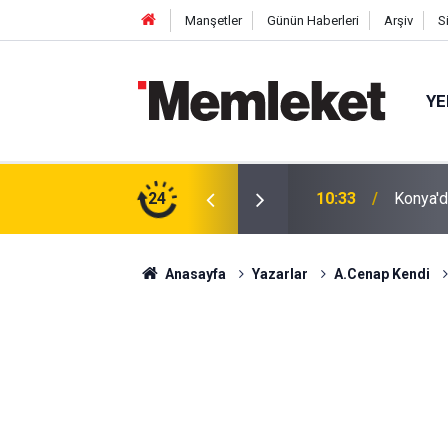
Manşetler
Günün Haberleri
Arşiv
S
YE
SB'de Tarihi Gün: Temel Atılıyor
24
10:29
Giza Pi
Anasayfa
Yazarlar
A.Cenap Kendi