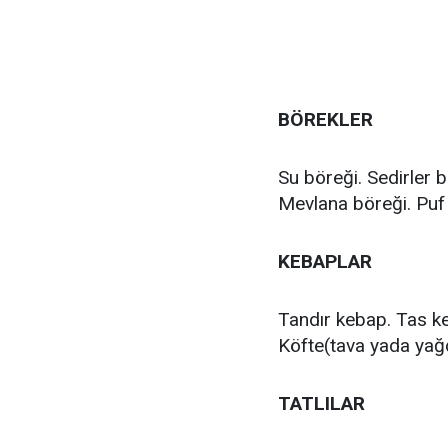
BÖREKLER
Su böreği. Sedirler bö
Mevlana böreği. Puf 
KEBAPLAR
Tandır kebap. Tas ke
Köfte(tava yada yağda
TATLILAR