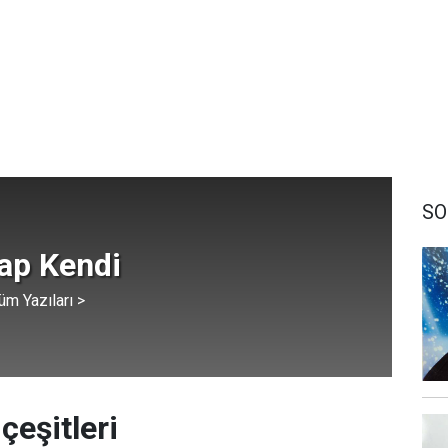
SO
ap Kendi
üm Yazıları >
çeşitleri