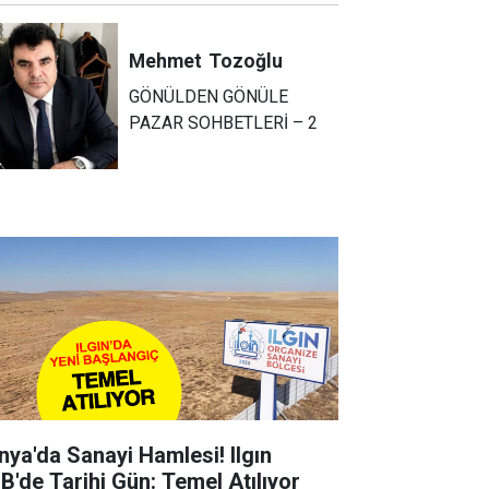
Mehmet
Tozoğlu
GÖNÜLDEN GÖNÜLE
PAZAR SOHBETLERİ – 2
nya'da Sanayi Hamlesi! Ilgın
B'de Tarihi Gün: Temel Atılıyor