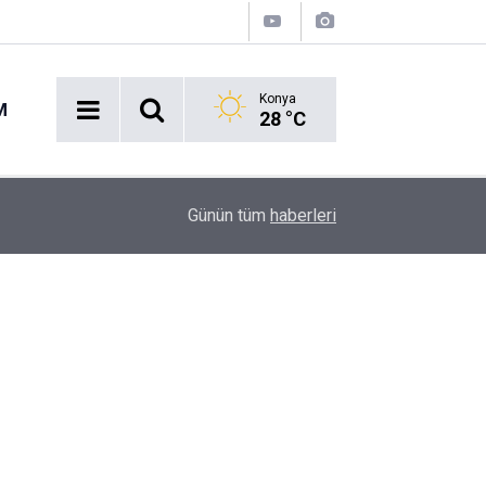
Konya
M
28 °C
10:24
Pes Dedirten Görüntü: Muhtarlık Bahçesinde Karp
Günün tüm
haberleri