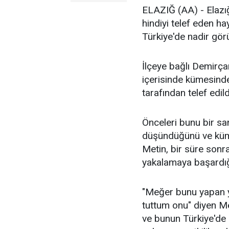
ELAZIĞ (AA) - Elazığ
hindiyi telef eden h
Türkiye'de nadir gör
İlçeye bağlı Demirça
içerisinde kümesinde
tarafından telef edildi
Önceleri bunu bir sa
düşündüğünü ve küm
Metin, bir süre sonr
yakalamaya başardığı
"Meğer bunu yapan y
tuttum onu" diyen Met
ve bunun Türkiye'de 