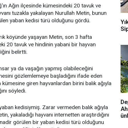
'ın Ağın ilçesinde kümesindeki 20 tavuk ve
ayvanı tuzakla yakalayan Nurullah Metin, bunun
ülen yaban kedisi türü olduğunu gördü.
Yı
Sip
rık köyünde yaşayan Metin, son 3 hafta
ki 20 tavuk ve hindinin yabani bir hayvan
ğini belirtti.
nsar ya da vaşağın yapmış olabileceğini
esini gözlemlemeye başladığını ifade eden
a kümesine giren hayvanlardan birini balık ağıyla
nı söyledi.
De
aban kedisiymiş. Zarar vermeden balık ağıyla
Ah
in, yakaladığı hayvanı internetten araştırdığını
ünl
nadir görülen bir yaban kedisi türü olduğunu