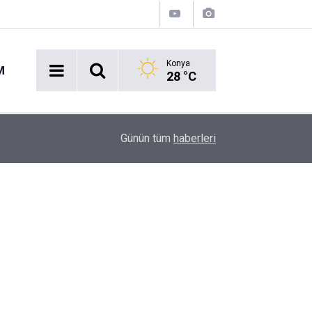
Konya
M
28 °C
16:43
Akaryakıt İstasyonunda Panik: Lastikçi Alevlere
Günün tüm
haberleri