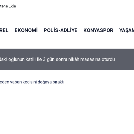
itene Ekle
REL
EKONOMI
POLİS-ADLİYE
KONYASPOR
YAŞA
de korku dolu anlar: Gaz hattı delindi
 eden yaban kedisini doğaya bıraktı