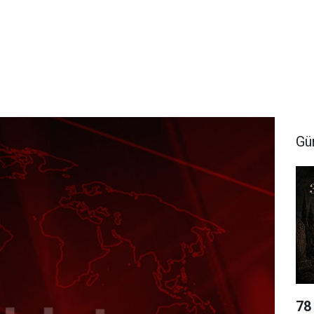
Gü
78