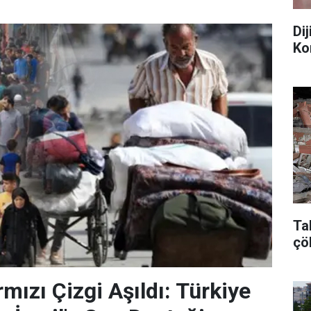
Di
Ko
Ta
çö
mızı Çizgi Aşıldı: Türkiye