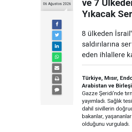
ve 7 Ülkeden
06 Ağustos 2026
Yıkacak Ser
8 ülkeden İsrail'
saldırılarına ser
eden ihlallere k
Türkiye, Mısır, End
Arabistan ve Birleşi
Gazze Şeridi'nde tırm
yayımladı. Sağlık tesi
dahil sivillerin doğ
bakanlar, yaşananla
olduğunu vurguladı.