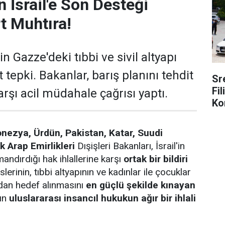
 İsrail'e Son Desteği
t Muhtıra!
in Gazze'deki tıbbi ve sivil altyapı
t tepki. Bakanlar, barış planını tehdit
Sr
Fi
arşı acil müdahale çağrısı yaptı.
Ko
onezya, Ürdün, Pakistan, Katar, Suudi
k Arap Emirlikleri
Dışişleri Bakanları, İsrail'in
andırdığı hak ihlallerine karşı
ortak bir bildiri
slerinin, tıbbi altyapının ve kadınlar ile çocuklar
rudan hedef alınmasını
en güçlü şekilde kınayan
rın
uluslararası insancıl hukukun ağır bir ihlali