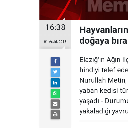
16:38
Hayvanların
doğaya bıra
01 Aralık 2018
Elazığ'ın Ağın 
hindiyi telef e
Nurullah Metin,
yaban kedisi tü
yaşadı - Durumu
yakaladığı yavr