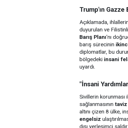
Trump'ın Gazze B
Açıklamada, ihlalleri
duyurulan ve Filistin
Barış Planı
'nı doğrud
barış sürecinin
ikin
diplomatlar, bu dur
bölgedeki
insani fel
uyardı.
"İnsani Yardımla
Sivillerin korunması 
sağlanmasının
taviz
altını çizen 8 ülke, 
engelsiz
ulaştırılmas
dışı yerleşimci sald