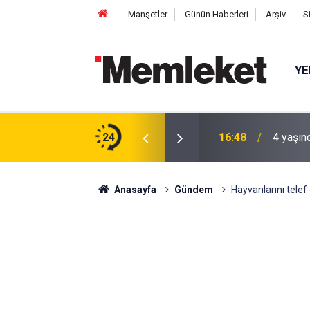
Manşetler
Günün Haberleri
Arşiv
S
YE
 gün sonra nikâh masasına oturdu
24
16:44
Mahalle
Anasayfa
Gündem
Hayvanlarını telef