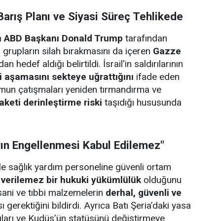
arış Planı ve Siyasi Süreç Tehlikede
n
ABD Başkanı Donald Trump
tarafından
li grupların silah bırakmasını da içeren
Gazze
an hedef aldığı belirtildi. İsrail'in saldırılarının
ci aşamasını sekteye uğrattığını
ifade eden
umun çatışmaları yeniden tırmandırma ve
aketi derinleştirme riski
taşıdığı hususunda
rın Engellenmesi Kabul Edilemez"
ile sağlık yardım personeline güvenli ortam
 verilemez bir hukuki yükümlülük
olduğunu
insani ve tıbbi malzemelerin
derhal, güvenli ve
ı gerektiğini bildirdi. Ayrıca Batı Şeria’daki yasa
ırıları ve Kudüs’ün statüsünü değiştirmeye