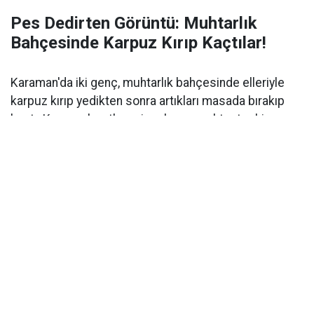
Pes Dedirten Görüntü: Muhtarlık
Bahçesinde Karpuz Kırıp Kaçtılar!
Karaman'da iki genç, muhtarlık bahçesinde elleriyle
karpuz kırıp yedikten sonra artıkları masada bırakıp
kaçtı. Kamera kayıtlarını inceleyen muhtar tepki
gösterdi.
Karaman’da gece saatlerinde yaşanan olay, görenlere
“bu kadarına da pes”
dedirtti. Sekiçeşme
Mahallesi’nde yer alan muhtarlık ofisinin önüne gelen
iki genç, yanlarında getirdikleri karpuzu sıra dışı bir
yöntemle tüketip çevreyi kirleterek kayıplara karıştı.
Muhtar Sabah Geldiğinde Gördüğü