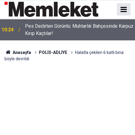
Pes Dedirten Görüntü: Muhtarlık Bahçesinde Karpuz
10:24
Kırıp Kaçtılar!
Zirai Donun Etkileri Bu Sezon da Hissediliyor:
10:23
Ankara Kirazında Hedef 80 Ton
Anasayfa
POLİS-ADLİYE
Halatla çekilen 6 katlı bina
böyle devrildi