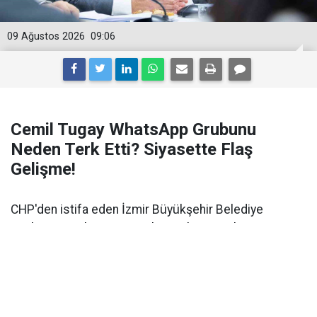
09 Ağustos 2026
09:06
Cemil Tugay WhatsApp Grubunu
Neden Terk Etti? Siyasette Flaş
Gelişme!
CHP'den istifa eden İzmir Büyükşehir Belediye
Başkanı Cemil Tugay, meclis üyelerinin WhatsApp
grubunda çıkan YENİ Parti tartışmalarının ardından
dikkat çeken bir kararla gruptan ayrıldı.
CHP'den istifası sonrasında siyasi geleceği merak