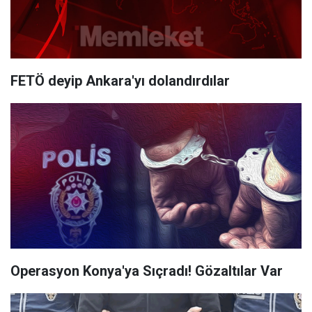
FETÖ deyip Ankara'yı dolandırdılar
Operasyon Konya'ya Sıçradı! Gözaltılar Var