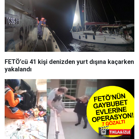
FETÖ’cü 41 kişi denizden yurt dışına kaçarken
yakalandı