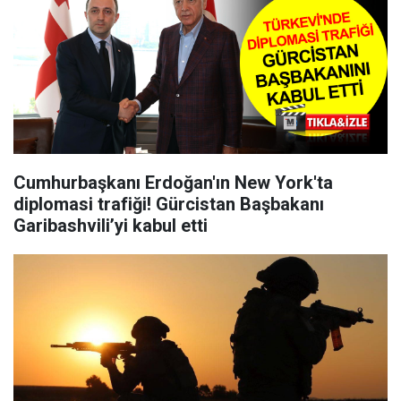
Cumhurbaşkanı Erdoğan'ın New York'ta
diplomasi trafiği! Gürcistan Başbakanı
Garibashvili’yi kabul etti