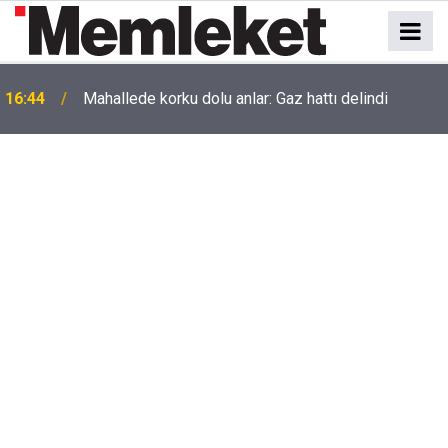
Akaryakıt İstasyonunda Panik: Lastikçi Alevlere
16:43
Teslim Oldu!