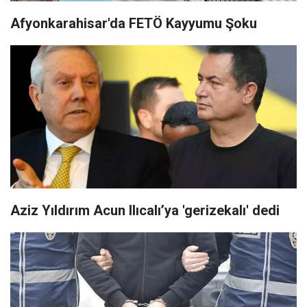
Afyonkarahisar'da FETÖ Kayyumu Şoku
Aziz Yıldırım Acun Ilıcalı’ya 'gerizekalı' dedi