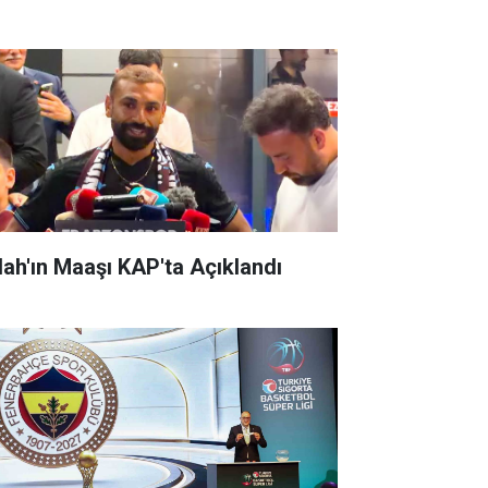
lah'ın Maaşı KAP'ta Açıklandı