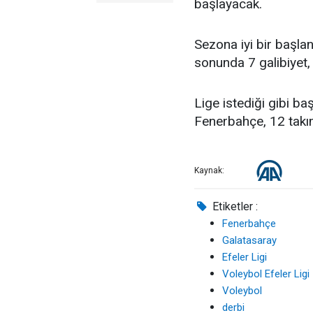
başlayacak.
Sezona iyi bir başla
sonunda 7 galibiyet,
Lige istediği gibi b
Fenerbahçe, 12 takıml
Kaynak:
Etiketler :
Fenerbahçe
Galatasaray
Efeler Ligi
Voleybol Efeler Ligi
Voleybol
derbi