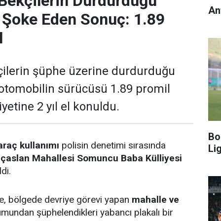
Bekçilerin Durdurduğu
An
 Şoke Eden Sonuç: 1.89
l
çilerin şüphe üzerine durdurduğu
 otomobilin sürücüsü 1.89 promil
liyetine 2 yıl el konuldu.
Bo
araç kullanımı
polisin denetimi sırasında
Li
lıçaslan Mahallesi Somuncu Baba Külliyesi
di.
öre, bölgede devriye görevi yapan
mahalle ve
umundan şüphelendikleri yabancı plakalı bir