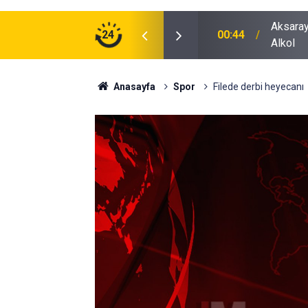
ğu Otomobilde Şoke Eden Sonuç: 1.89 Promil
24
00:41
Polatlı
Anasayfa
Spor
Filede derbi heyecanı