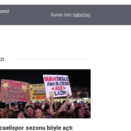
00:37
Erkin Koray'ı bir tek onlar hatırladı
Günün tüm
haberleri
or
caelispor sezonu böyle açtı