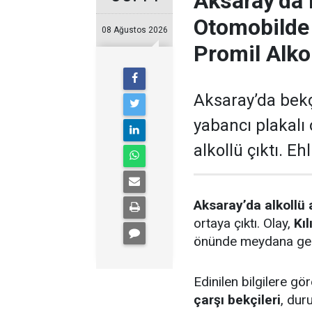
Aksaray’da 
Otomobilde
08 Ağustos 2026
Promil Alko
Aksaray’da bek
yabancı plakalı
alkollü çıktı. Eh
Aksaray’da alkollü 
ortaya çıktı. Olay,
Kı
önünde meydana gel
Edinilen bilgilere g
çarşı bekçileri
, dur