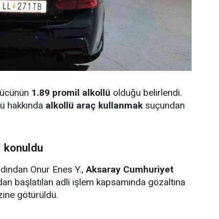
rücünün
1.89 promil alkollü
olduğu belirlendi.
cü hakkında
alkollü araç kullanmak
suçundan
el konuldu
dından Onur Enes Y.,
Aksaray Cumhuriyet
dan başlatılan adli işlem kapsamında gözaltına
zine götürüldü.