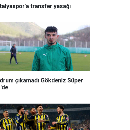
talyaspor'a transfer yasağı
drum çıkamadı Gökdeniz Süper
g'de