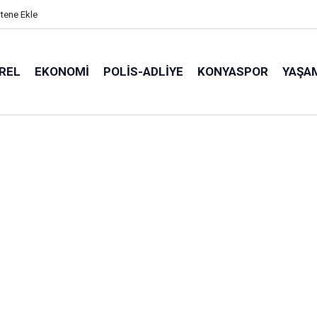
itene Ekle
REL
EKONOMI
POLİS-ADLİYE
KONYASPOR
YAŞA