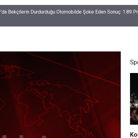
-Haymana-Konya hattı bölünmüş yol oluyor
Sp
Ko