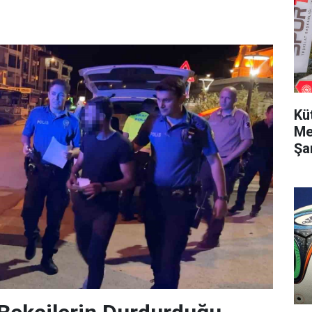
Kü
Me
Şa