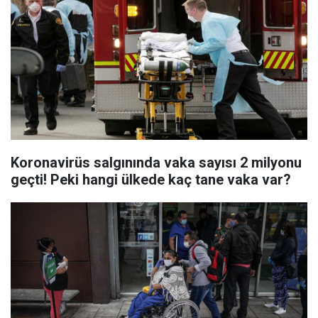
Koronavirüs salgınında vaka sayısı 2 milyonu
geçti! Peki hangi ülkede kaç tane vaka var?