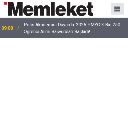
İzmir soruşturmasında sıcak gelişme! Veli
09:05
Ağbaba'nın ağabeyi Hür Ağbaba tutuklandı