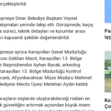
rçekleştirildi.
rüşmeye Dinar Belediye Başkanı Veysel
alışmaları yerinde takip etti. Görüşmede, kaçış
Pa
süreci, teknik detayları ve kurumlar arası
işç
ı kapsamlı şekilde değerlendirildi.
şmeye ayrıca Karayolları Genel Müdürlüğü
ısı Gökhan Macit, Karayolları 13. Bölge
je Başmühendisi Ayhan Bacak, arkeolog
rayolları 13. Bölge Müdürlüğü Kontrol
zcanlı, Afyonkarahisar Müze Müdürü Mehmet
lediyesi Meclis Üyesi Metehan Aydın katıldı.
 araçların inişlerde oluşturabileceği riskleri en
Ko
ik güvenliğini artırmak açısından büyük önem
Ço