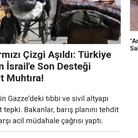
"A
Sa
mızı Çizgi Aşıldı: Türkiye
 İsrail'e Son Desteği
t Muhtıra!
in Gazze'deki tıbbi ve sivil altyapı
t tepki. Bakanlar, barış planını tehdit
arşı acil müdahale çağrısı yaptı.