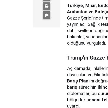
Türkiye, Mısır, End
Arabistan ve Birleşi
Gazze Şeridi'nde tırm
yayımladı. Sağlık tesi
dahil sivillerin doğ
bakanlar, yaşananla
olduğunu vurguladı.
Trump'ın Gazze B
Açıklamada, ihlalleri
duyurulan ve Filistin
Barış Planı
'nı doğrud
barış sürecinin
ikin
diplomatlar, bu dur
bölgedeki
insani fel
uyardı.