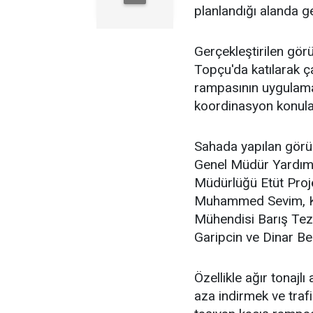
planlandığı alanda ge
Gerçekleştirilen gö
Topçu'da katılarak ç
rampasının uygulama 
koordinasyon konular
Sahada yapılan görü
Genel Müdür Yardımc
Müdürlüğü Etüt Pro
Muhammed Sevim, Ka
Mühendisi Barış Te
Garipcin ve Dinar Be
Özellikle ağır tonajlı
aza indirmek ve traf