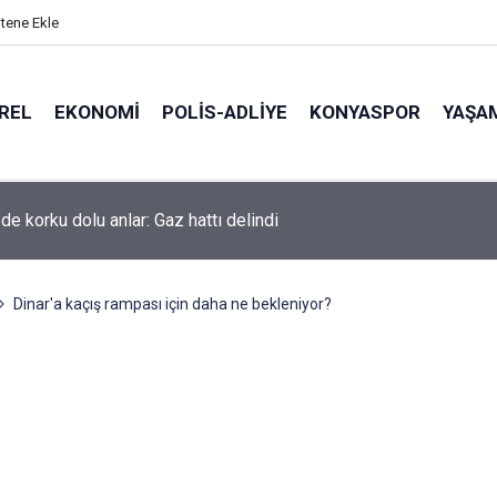
itene Ekle
REL
EKONOMI
POLİS-ADLİYE
KONYASPOR
YAŞA
de korku dolu anlar: Gaz hattı delindi
Dinar'a kaçış rampası için daha ne bekleniyor?