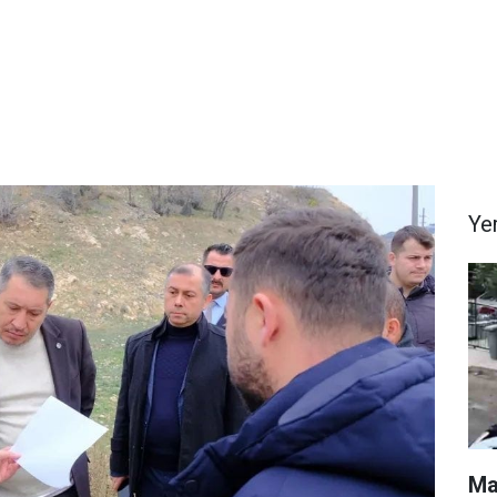
Ye
Ma