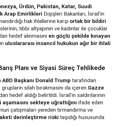
onezya, Ürdün, Pakistan, Katar, Suudi
k Arap Emirlikleri
Dışişleri Bakanları, İsrail'in
andırdığı hak ihlallerine karşı
ortak bir bildiri
slerinin, tıbbi altyapının ve kadınlar ile çocuklar
rudan hedef alınmasını
en güçlü şekilde kınayan
rın
uluslararası insancıl hukukun ağır bir ihlali
arış Planı ve Siyasi Süreç Tehlikede
n
ABD Başkanı Donald Trump
tarafından
li grupların silah bırakmasını da içeren
Gazze
an hedef aldığı belirtildi. İsrail'in saldırılarının
ci aşamasını sekteye uğrattığını
ifade eden
umun çatışmaları yeniden tırmandırma ve
aketi derinleştirme riski
taşıdığı hususunda