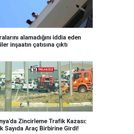
ralarını alamadığını iddia eden
iler inşaatın çatısına çıktı
nya'da Zincirleme Trafik Kazası:
k Sayıda Araç Birbirine Girdi!