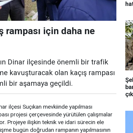
hat
ış rampası için daha ne
n Dinar ilçesinde önemli bir trafik
e kavuşturacak olan kaçış rampası
Şe
li bir aşamaya geçildi.
bar
çık
nar ilçesi Suçıkan mevkiinde yapılması
ası projesi çerçevesinde yürütülen çalışmalar
r. Projeye ilişkin teknik ve idari sürecin ele
görüşme bugün doğrudan rampanın yapılmasının