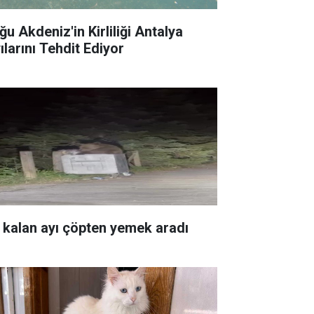
ğu Akdeniz'in Kirliliği Antalya
ılarını Tehdit Ediyor
 kalan ayı çöpten yemek aradı