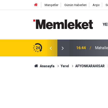
Manşetler
Günün Haberleri
Arşiv
S
YE
 gün sonra nikâh masasına oturdu
24
16:44
Mahalle
Anasayfa
Yerel
AFYONKARAHİSAR