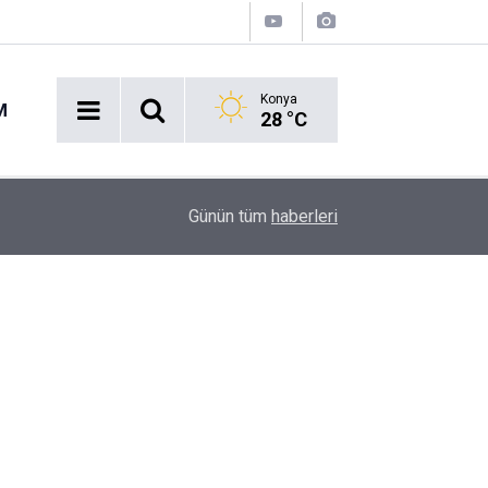
Konya
M
28 °C
16:43
Akaryakıt İstasyonunda Panik: Lastikçi Alevlere
Günün tüm
haberleri