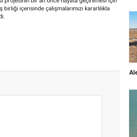
ı projesinin bir an önce hayata geçirilmesi için
ş birliği içerisinde çalışmalarımızı kararlılıkla
i.
Al