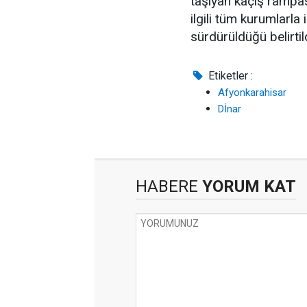
taşıyan kaçış rampas
ilgili tüm kurumlarla i
sürdürüldüğü belirtild
Etiketler :
Afyonkarahisar
Dİnar
HABERE
YORUM KAT