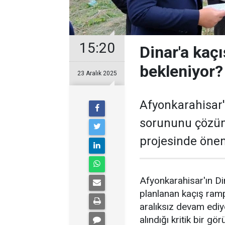
15:20
Dinar'a kaç
bekleniyor?
23 Aralık 2025
Afyonkarahisar'ı
sorununu çözüm
projesinde önem
Afyonkarahisar'ın Di
planlanan kaçış ramp
aralıksız devam ediyo
alındığı kritik bir 