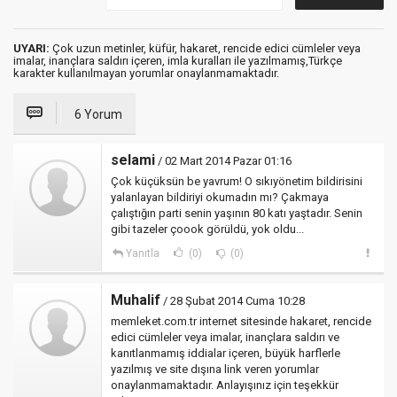
UYARI:
Çok uzun metinler, küfür, hakaret, rencide edici cümleler veya
imalar, inançlara saldırı içeren, imla kuralları ile yazılmamış,Türkçe
karakter kullanılmayan yorumlar onaylanmamaktadır.
6 Yorum
selami
/ 02 Mart 2014 Pazar 01:16
Çok küçüksün be yavrum! O sıkıyönetim bildirisini
yalanlayan bildiriyi okumadın mı? Çakmaya
çalıştığın parti senin yaşının 80 katı yaştadır. Senin
gibi tazeler çoook görüldü, yok oldu...
Yanıtla
(0)
(0)
Muhalif
/ 28 Şubat 2014 Cuma 10:28
memleket.com.tr internet sitesinde hakaret, rencide
edici cümleler veya imalar, inançlara saldırı ve
kanıtlanmamış iddialar içeren, büyük harflerle
yazılmış ve site dışına link veren yorumlar
onaylanmamaktadır. Anlayışınız için teşekkür