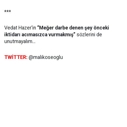
***
Vedat Hazer’in
“Meğer darbe denen şey önceki
iktidarı acımasızca vurmakmış”
sözlerini de
unutmayalım…
TWİTTER:
@malikoseoglu