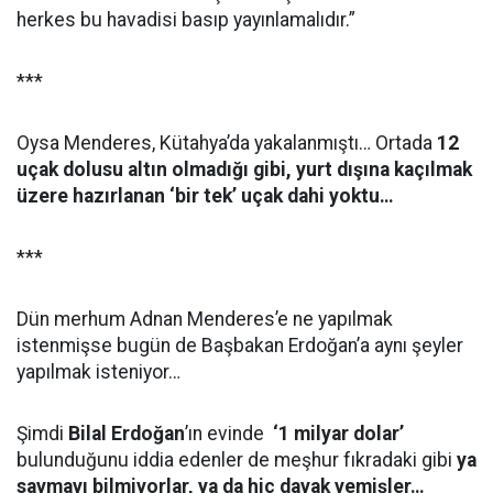
herkes bu havadisi basıp yayınlamalıdır.”
***
Oysa Menderes, Kütahya’da yakalanmıştı… Ortada
12
uçak dolusu altın olmadığı gibi, yurt dışına kaçılmak
üzere hazırlanan ‘bir tek’ uçak dahi yoktu…
***
Dün merhum Adnan Menderes’e ne yapılmak
istenmişse bugün de Başbakan Erdoğan’a aynı şeyler
yapılmak isteniyor…
Şimdi
Bilal Erdoğan
’ın evinde
‘1 milyar dolar’
bulunduğunu iddia edenler de meşhur fıkradaki gibi
ya
saymayı bilmiyorlar, ya da hiç dayak yemişler…