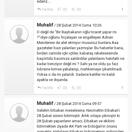
ederiz....
Yanıtla
(0)
(0)
Muhalif
/ 28 Şubat 2014 Cuma 10:26
O değil de “Bir Başbakanın oğlu ticaret yapar mı
?”diye oğlunu fırçalayan ve engelleyen Adnan
Menderesi de alet etmiyor musunuz bunlara.Aaa
gazeteler bazı yalanları yazmışlar. Bu haberler bana,
birden camide içki içtiler, kabataş iskelesesinde
başörtülü bacımıza saldırdılar yalanlarını hatırlattı ne
kadar benziyor değil mi ? Sahi ya ne oldu şu faiz
lobisine kimse yakalanıp, mahkemeye çıkartılmadı.
Yoksa o da mı yalandı. Sadece katiller mi kaldı
ayakta ve dışarıda.
Yanıtla
(0)
(0)
Muhalif
/ 28 Şubat 2014 Cuma 09:57
Gelelim Erbakan meselesine, Necmettin Erbakan’ı
28 Şubat süreci bitirmiştir. Artık ortaya çıkmıştır ki
28 Şubatı yapanların amacı, Erbakan ve ekibini
bitirmekten ziyade AK Parti ve Erdoğan’ın önünü
açmaktır. Hatırlayın Erbakan hükümetinin gidişinden