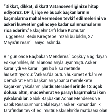
“Dikkat, dikkat, dikkat! Vatanseverliğinize hitap
ediyoruz. DP il, ilçe ve bucak başkanlarının
kaçmalarına mahal vermeden tevkif edilmelerini ve
askeri kuvvetler gelinceye kadar salınmamalarını
rica ederim.”
Eskişehir Örfi İdare Komutanı
Tuğgeneral Bedii Kireçtepe imzalı bu bildiri, 27
Mayıs’ın resmî ilanıydı aslında.
Bir gün önce Başbakan Menderes’i coşkuyla ağırlayan
Eskişehirliler, ihtilal anonslarıyla uyanmıştı. Asker
kararlıydı ve kararlılığını bu kısa metinde
hissettiriyordu: “Ankara’da bütün hükümet erkânı ve
Demokrat Parti başkanları yabancı memlekete
kaçarken yakalanmışlardır.
Beraberlerinde 12 uçak
dolusu altın, mücevherat ve parayı kaçırmakta iken
yakalandılar.
Sabık Başbakan Adnan Menderes ve
sabık Reisicumhur Celal Bayar, askeri kumandanlık
tarafından tevkif edilmiştir. Eskişehir’de matbaası olan