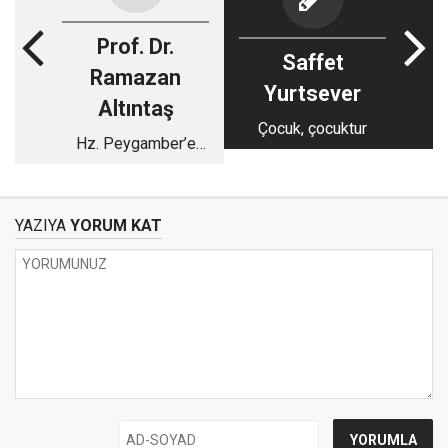
Prof. Dr.
Saffet
Ramazan
Yurtsever
Altıntaş
Çocuk, çocuktur
Hz. Peygamber’e
(s.a.v) saygı
YAZIYA
YORUM KAT