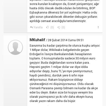
sonra kurulan koalisyon da, Ecevit yürüyemiyor, ağır
hasta öldü ölecek dedikoduları ile bitirilmiş, BOP
Eşbaşkanına dikensiz bir yol açılmıştır. Hatta ordu
gibi sorun çıkarabilecek dikenler debugün yolların
ayrıldığı cemaat aracılığıyla temizlenmiştir.
Yanıtla
(0)
(0)
MKuhalif
/ 28 Şubat 2014 Cuma 09:51
Savunma bu kadar çarpıtma ile olunca kuşku artıyor.
1 Milyar dolar, Wikileaks belgelerinde geçen
Erdoğan’ın İsviçre Bankalarındaki hesaplarının
toplamı. O konuşmalarda sadece 30 milyon euro
geçiyor. Buda dağıtılandan sonra kalan para.
Hepsini geçtim 1 milyar dolar var diye iddia
ediyorlar deyip, bunu TL’ye niye çeviriyorsunuz,
haydi çevirdiniz, durduk yere 6 sıfırı niye
ekliyorsunuz. Rakam büyüyünce iddiayı
çürüteceğinizi mi düşünüyorsunuz. Oldu olacak
Osmanlı Parasına çevirip bilmem ne kadar da akçe
eder bu deyin. Bakın size bir kopya vereyim lira
olarak yazmışsınız ya iki sfır daha ekeyin kuruş
olarak yazın rakam daha da büyür.