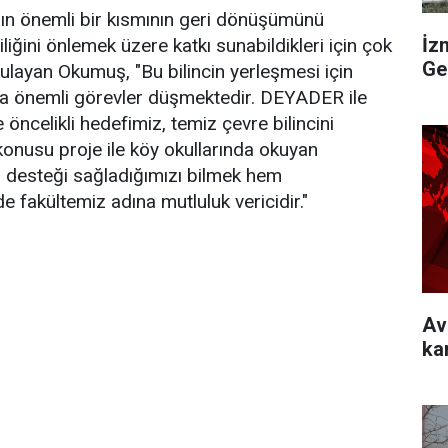
arın önemli bir kısmının geri dönüşümünü
İz
iliğini önlemek üzere katkı sunabildikleri için çok
Ge
layan Okumuş, "Bu bilincin yerleşmesi için
da önemli görevler düşmektedir. DEYADER ile
öncelikli hedefimiz, temiz çevre bilincini
 konusu proje ile köy okullarında okuyan
m desteği sağladığımızı bilmek hem
e fakültemiz adına mutluluk vericidir."
Av
ka