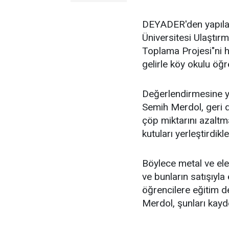
DEYADER'den yapılan
Üniversitesi Ulaştırma
Toplama Projesi"ni h
gelirle köy okulu öğr
Değerlendirmesine 
Semih Merdol, geri 
çöp miktarını azaltm
kutuları yerleştirdikler
Böylece metal ve elek
ve bunların satışıyla
öğrencilere eğitim d
Merdol, şunları kayde