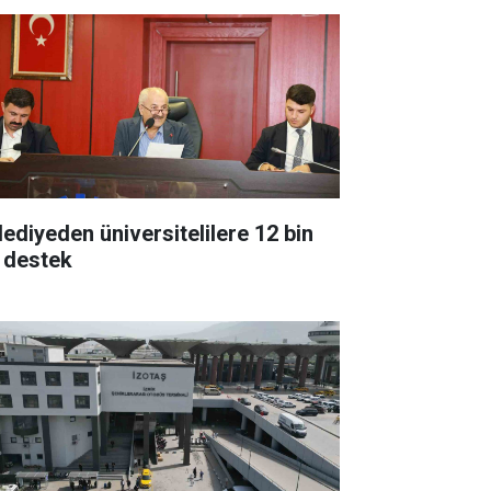
lediyeden üniversitelilere 12 bin
 destek