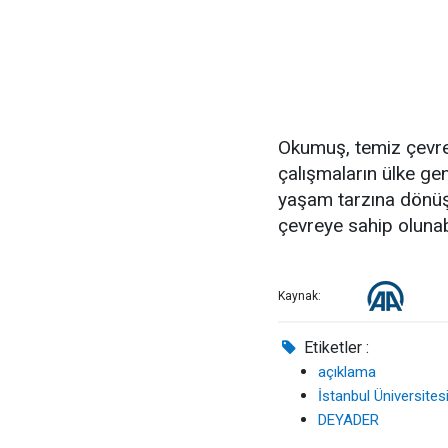
Okumuş, temiz çevre b
çalışmaların ülke gen
yaşam tarzına dönüşt
çevreye sahip olunab
Kaynak:
Etiketler :
açıklama
İstanbul Üniversites
DEYADER