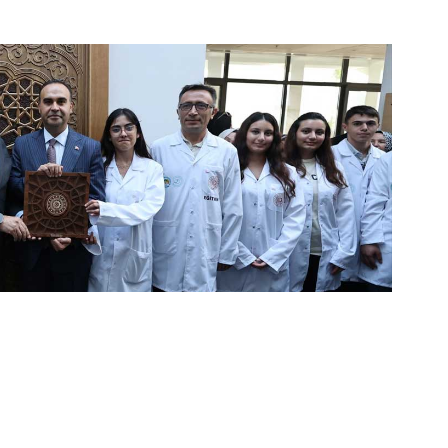
kan Kacır’a Özel Sunum: