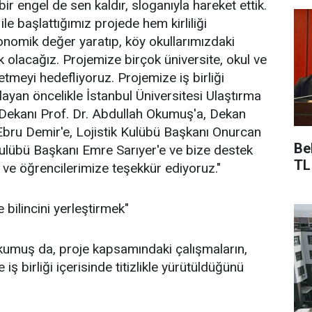
bir engel de sen kaldır, sloganıyla hareket ettik.
ile başlattığımız projede hem kirliliği
nomik değer yaratıp, köy okullarımızdaki
 olacağız. Projemize birçok üniversite, okul ve
tmeyi hedefliyoruz. Projemize iş birliği
layan öncelikle İstanbul Üniversitesi Ulaştırma
i Dekanı Prof. Dr. Abdullah Okumuş'a, Dekan
Ebru Demir'e, Lojistik Kulübü Başkanı Onurcan
Be
ulübü Başkanı Emre Sarıyer'e ve bize destek
TL
ve öğrencilerimize teşekkür ediyoruz."
 bilincini yerleştirmek"
kumuş da, proje kapsamındaki çalışmaların,
e iş birliği içerisinde titizlikle yürütüldüğünü