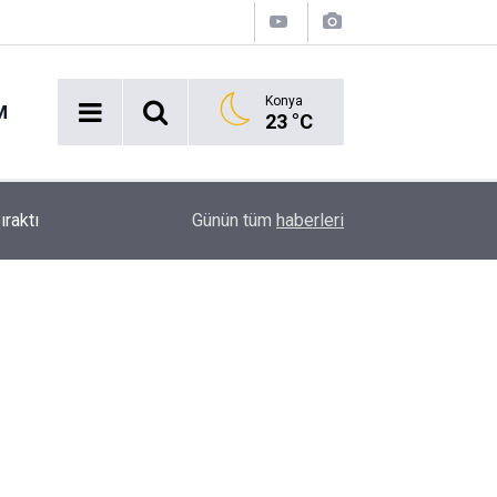
Konya
M
23 °C
Ekmek Temasıyla Yola Çıkan Dev Etkinlik Başlıyo
15:38
Günün tüm
haberleri
Geri Sayım!