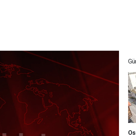
Gü
Os