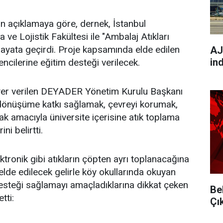
 açıklamaya göre, dernek, İstanbul
 ve Lojistik Fakültesi ile "Ambalaj Atıkları
ayata geçirdi. Proje kapsamında elde edilen
AJ
in
encilerine eğitim desteği verilecek.
yer verilen DEYADER Yönetim Kurulu Başkanı
dönüşüme katkı sağlamak, çevreyi korumak,
ak amacıyla üniversite içerisine atık toplama
ini belirtti.
tronik gibi atıkların çöpten ayrı toplanacağına
 elde edilecek gelirle köy okullarında okuyan
esteği sağlamayı amaçladıklarına dikkat çeken
Be
tti:
Çı