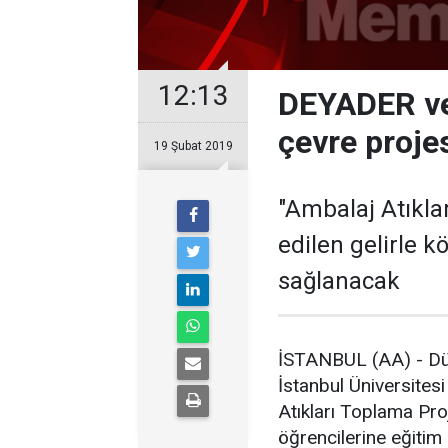
12:13
DEYADER ve 
çevre projesi
19 Şubat 2019
"Ambalaj Atıkla
edilen gelirle k
sağlanacak
İSTANBUL (AA) - Dü
İstanbul Üniversitesi
Atıkları Toplama Proj
öğrencilerine eğitim