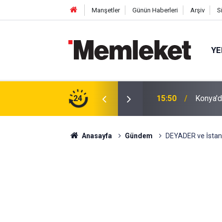
Manşetler
Günün Haberleri
Arşiv
S
YE
Srebren
m: Çivisiz Yapılan Sanat Eseri Hayran Bıraktı
24
15:47
Katıldı
Anasayfa
Gündem
DEYADER ve İstanbu