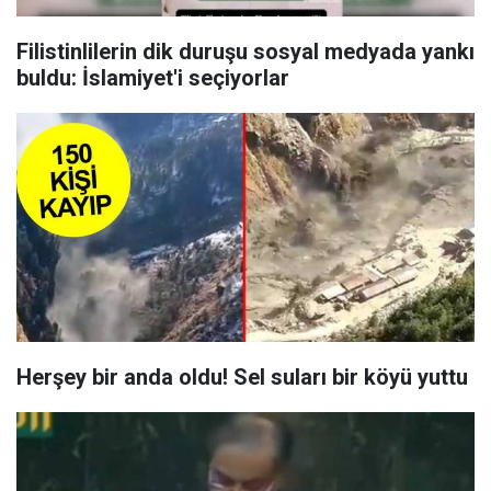
Filistinlilerin dik duruşu sosyal medyada yankı
buldu: İslamiyet'i seçiyorlar
Herşey bir anda oldu! Sel suları bir köyü yuttu