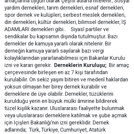
amaçlarına uygun olarak çeşitli adlarla nitelenir; Sosyal
yardım dernekleri, tarım dernekleri, esnaf dernekleri,
spor dernek ve kulüpleri, serbest meslek dernekleri,
din dernekleri, kültür dernekleri, bilimsel dernekler, İŞ
ADAMLARI dernekleri gibi.. Siyasî partiler ve
sendikalar bu kapsamın dışında tutulmuştur. Bazı
dernekler de kamuya yararlı olarak nitelenir. Bir
derneğin kamuya yararlı sayılarak bazı vergi
kolaylıklarından yararlanabilmesi için Bakanlar Kurulu
izni ve kararı gerekir.
Derneklerin Kuruluşu;
Bir amaç
çerçevesinde birleşen en az 7 kişi tarafından
kurulabilir. On sekiz yaşını bitiren ve medenî haklardan
yoksun olmayan her birey dernek kurabilir ve
derneklere de üye olabilir. Dernekler, tüzüklerini
kurulduğu yerin en büyük mülki âmirine bildirerek
tüzel kişilik kazanır. Uluslararası faaliyette bulunmak
veya uluslararası derneklere katılmak ve şube açmak
için İçişleri Bakanlığı’nın izni gereklidir. Dernek
adlarında; Türk, Türkiye, Cumhuriyet, Atatürk