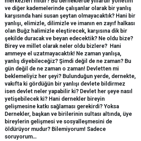
merkezleri midir? Bu derneklerde yıllardır yönetim
ve diğer kademelerinde çalışanlar olarak bir yanlış
karşısında hani susan şeytan olmayacaktık? Hani bir
yanlışı, elimizle, dilimizle ve imanın en zayıf halkası
olan Buğz halimizle eleştirecek, karşısına dik bir
şekilde duracak ve beyan edecektik? Ne oldu bize?
Birey ve millet olarak neler oldu bizlere? Hani
ammeye el uzatmayacaktık! Ne zaman yanlışa,
yanlış diyebileceğiz? Şimdi değil de ne zaman? Bu
gün değil de ne zaman o zaman! Devletten mi
beklemeliyiz her şeyi? Bulunduğun yerde, dernekte,
vakıfta ki gördüğün bir yanlışı devlete bildirmez
isen devlet neler yapabilir ki? Devlet her şeye nasıl
yetişebilecek ki? Hani dernekler bireyin
gelişmesine katkı sağlaması gerekirdi? Yoksa
Dernekler, başkan ve birilerinin sultası altında, üye
bireylerin gelişmesi ve sosyalleşmesini de
öldürüyor mudur? Bilemiyorum! Sadece
soruyorum…