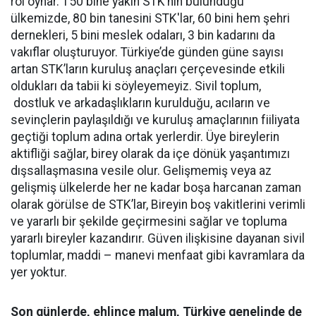
rol oynar. 150 bine yakın STK’nın bulunduğu
ülkemizde, 80 bin tanesini STK'lar, 60 bini hem şehri
dernekleri, 5 bini meslek odaları, 3 bin kadarını da
vakıflar oluşturuyor. Türkiye’de günden güne sayısı
artan STK’ların kuruluş anaçları çerçevesinde etkili
oldukları da tabii ki söyleyemeyiz. Sivil toplum,
dostluk ve arkadaşlıkların kurulduğu, acıların ve
sevinçlerin paylaşıldığı ve kuruluş amaçlarının fiiliyata
geçtiği toplum adına ortak yerlerdir. Üye bireylerin
aktifliği sağlar, birey olarak da içe dönük yaşantımızı
dışsallaşmasına vesile olur. Gelişmemiş veya az
gelişmiş ülkelerde her ne kadar boşa harcanan zaman
olarak görülse de STK’lar, Bireyin boş vakitlerini verimli
ve yararlı bir şekilde geçirmesini sağlar ve topluma
yararlı bireyler kazandırır. Güven ilişkisine dayanan sivil
toplumlar, maddi – manevi menfaat gibi kavramlara da
yer yoktur.
Son günlerde, ehlince malum, Türkiye genelinde de