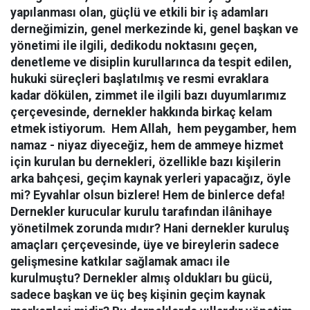
yapılanması olan, güçlü ve etkili bir iş adamları
derneğimizin, genel merkezinde ki, genel başkan ve
yönetimi ile ilgili, dedikodu noktasını geçen,
denetleme ve disiplin kurullarınca da tespit edilen,
hukuki süreçleri başlatılmış ve resmi evraklara
kadar dökülen, zimmet ile ilgili bazı duyumlarımız
çerçevesinde, dernekler hakkında birkaç kelam
etmek istiyorum. Hem Allah, hem peygamber, hem
namaz - niyaz diyeceğiz, hem de ammeye hizmet
için kurulan bu dernekleri, özellikle bazı kişilerin
arka bahçesi, geçim kaynak yerleri yapacağız, öyle
mi? Eyvahlar olsun bizlere! Hem de binlerce defa!
Dernekler kurucular kurulu tarafından ilânihaye
yönetilmek zorunda mıdır? Hani dernekler kuruluş
amaçları çerçevesinde, üye ve bireylerin sadece
gelişmesine katkılar sağlamak amacı ile
kurulmuştu? Dernekler almış oldukları bu gücü,
sadece başkan ve üç beş kişinin geçim kaynak