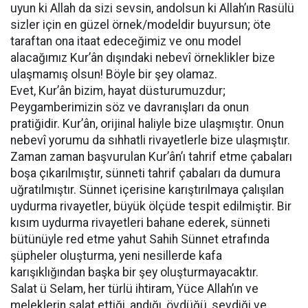
uyun ki Allah da sizi sevsin, andolsun ki Allah’ın Rasülü
sizler için en güzel örnek/modeldir buyursun; öte
taraftan ona itaat edeceğimiz ve onu model
alacağımız Kur’ân dışındaki nebevî örneklikler bize
ulaşmamış olsun! Böyle bir şey olamaz.
Evet, Kur’ân bizim, hayat düsturumuzdur;
Peygamberimizin söz ve davranışları da onun
pratiğidir. Kur’ân, orijinal haliyle bize ulaşmıştır. Onun
nebevî yorumu da sıhhatli rivayetlerle bize ulaşmıştır.
Zaman zaman başvurulan Kur’ân’ı tahrif etme çabaları
boşa çıkarılmıştır, sünneti tahrif çabaları da dumura
uğratılmıştır. Sünnet içerisine karıştırılmaya çalışılan
uydurma rivayetler, büyük ölçüde tespit edilmiştir. Bir
kısım uydurma rivayetleri bahane ederek, sünneti
bütünüyle red etme yahut Sahih Sünnet etrafında
şüpheler oluşturma, yeni nesillerde kafa
karışıklığından başka bir şey oluşturmayacaktır.
Salat ü Selam, her türlü ihtiram, Yüce Allah’ın ve
meleklerin salat ettiği, andığı, övdüğü, sevdiği ve