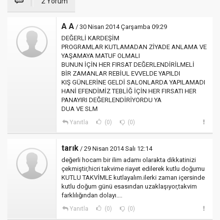
2 Yorum
A A
/ 30 Nisan 2014 Çarşamba 09:29
DEĞERLİ KARDEŞİM
PROGRAMLAR KUTLAMADAN ZİYADE ANLAMA VE
YAŞAMAYA MATUF OLMALI
BUNUN İÇİN HER FIRSAT DEĞERLENDİRİLMELİ
BİR ZAMANLAR REBİUL EVVELDE YAPILDI
KIŞ GÜNLERİNE GELDİ SALONLARDA YAPILAMADI
HANİ EFENDİMİZ TEBLİĞ İÇİN HER FIRSATI HER
PANAYIRI DEĞERLENDİRİYORDU YA
DUA VE SLM
Yanıtla
(0)
(0)
tarık
/ 29 Nisan 2014 Salı 12:14
değerli hocam bir ilim adamı olarakta dikkatinizi
çekmiştir,hicri takvime riayet edilerek kutlu doğumu
KUTLU TAKVİMLE kutlayalım.ilerki zaman içersinde
kutlu doğum günü esasından uzaklaşıyor,takvim
farklılığından dolayı....
Yanıtla
(0)
(0)