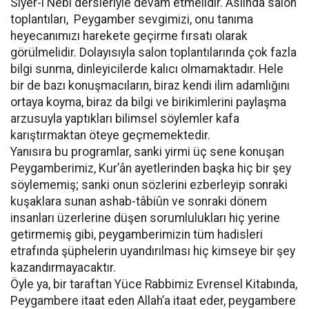
Siyer-i Nebî dersleriyle devam etmelidir. Aslında salon
toplantıları, Peygamber sevgimizi, onu tanıma
heyecanımızı harekete geçirme fırsatı olarak
görülmelidir. Dolayısıyla salon toplantılarında çok fazla
bilgi sunma, dinleyicilerde kalıcı olmamaktadır. Hele
bir de bazı konuşmacıların, biraz kendi ilim adamlığını
ortaya koyma, biraz da bilgi ve birikimlerini paylaşma
arzusuyla yaptıkları bilimsel söylemler kafa
karıştırmaktan öteye geçmemektedir.
Yanısıra bu programlar, sanki yirmi üç sene konuşan
Peygamberimiz, Kur’ân ayetlerinden başka hiç bir şey
söylememiş; sanki onun sözlerini ezberleyip sonraki
kuşaklara sunan ashab-tâbiûn ve sonraki dönem
insanları üzerlerine düşen sorumlulukları hiç yerine
getirmemiş gibi, peygamberimizin tüm hadisleri
etrafında şüphelerin uyandırılması hiç kimseye bir şey
kazandırmayacaktır.
Öyle ya, bir taraftan Yüce Rabbimiz Evrensel Kitabında,
Peygambere itaat eden Allah’a itaat eder, peygambere