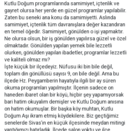
Kutlu Doğum programlarında samimiyet, içtenlik ve
gayret olursa her yerde en güzel programlar yapılabilir.
Zaten bu seneki ana konu da samimiyetti. Aslında
samimiyet, içtenlik tüm davranışlara değer kazandıran
en temel öğedir. Samimiyet, gönülden o işi yapmaktır.
Ne olursa olsun, bir iş gönülden yapılırsa güzel ve özel
olmaktadır. Gönülden yapılan yemek bile lezzetli
olurken, gönülden yapılan ibadetler, programlar lezzetli
ve kaliteli olmaz mı?
İşte küçük bir ilçedeyiz. Nüfusu iki bin bile değil,
toplam din gönüllüsü sayısı 9, on bile değil. Ama bu
ilçede Hz. Peygamberin hayatıyla ilgili bir ay süren
okuma programları yapılmıştır. İlçenin sadece on
haneden ibaret olan bir köyü, hiçbir şey yapamıyorsak
bari hatim okuyalım demişler ve Kutlu Doğum anısına
on hatim okumuşlar. Bir başka köy muhtarı, Kutlu
Doğum Aşı ikram etmiş köydekilere. Biz geçtiğimiz
senelerde Sivas’ın en küçük ilçesinde meydan mitingi
yaptığımızı hatırladık. İlçede salon yoktu ve ilçe