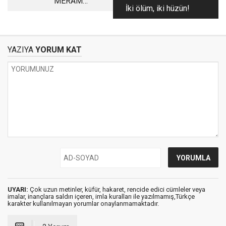
MERAM
İki ölüm, iki hüzün!
BELEDİYESİNDEN
İKİ GÜZEL ESER
YAZIYA
YORUM KAT
UYARI:
Çok uzun metinler, küfür, hakaret, rencide edici cümleler veya
imalar, inançlara saldırı içeren, imla kuralları ile yazılmamış,Türkçe
karakter kullanılmayan yorumlar onaylanmamaktadır.