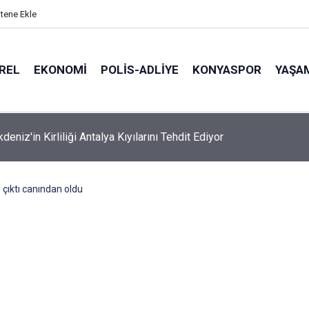
itene Ekle
REL
EKONOMI
POLİS-ADLİYE
KONYASPOR
YAŞA
eniz'in Kirliliği Antalya Kıyılarını Tehdit Ediyor
e çıktı canından oldu