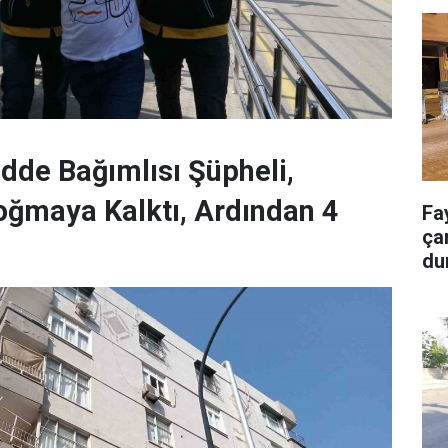
de Bağımlısı Şüpheli,
Boğmaya Kalktı, Ardından 4
Fa
ça
du