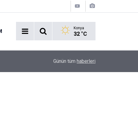
Konya
M
32 °C
14:16
Avukatlar sustu, silahlar konuştu: Meslektaşını a
Günün tüm
haberleri