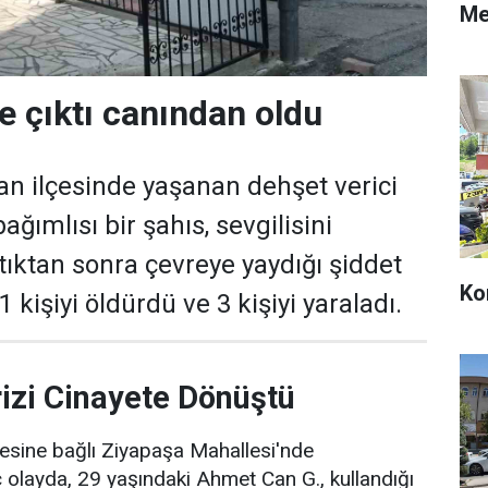
Me
e çıktı canından oldu
n ilçesinde yaşanan dehşet verici
ğımlısı bir şahıs, sevgilisini
ıktan sonra çevreye yaydığı şiddet
Ko
 kişiyi öldürdü ve 3 kişiyi yaraladı.
rizi Cinayete Dönüştü
esine bağlı Ziyapaşa Mahallesi'nde
olayda, 29 yaşındaki Ahmet Can G., kullandığı