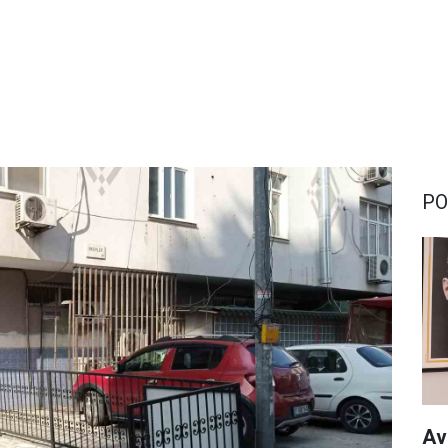
PO
Av