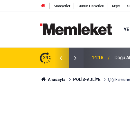
Manşetler
Günün Haberleri
Arşiv
S
YE
P-C’li Yavuz Nazlıgül "başkan" olarak atandı
24
14:18
Doğu Akd
Anasayfa
POLİS-ADLİYE
Çığlık sesin