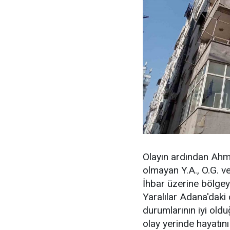
Olayın ardından Ahme
olmayan Y.A., O.G. ve
İhbar üzerine bölgeye
Yaralılar Adana'daki ç
durumlarının iyi old
olay yerinde hayatın