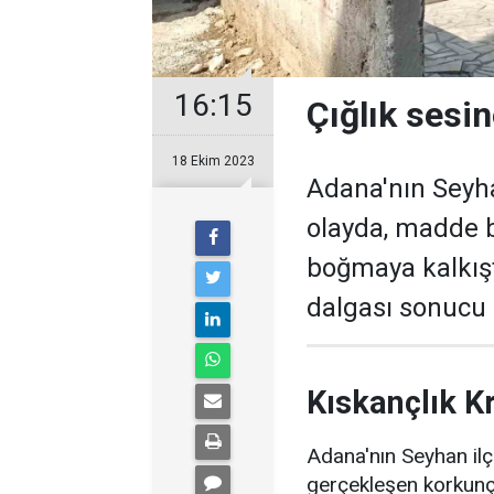
16:15
Çığlık sesin
18 Ekim 2023
Adana'nın Seyha
olayda, madde ba
boğmaya kalkışt
dalgası sonucu 1
Kıskançlık K
Adana'nın Seyhan ilç
gerçekleşen korkunç 