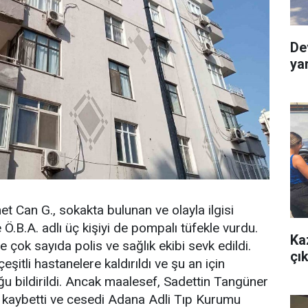
De
ya
t Can G., sokakta bulunan ve olayla ilgisi
 Ö.B.A. adlı üç kişiyi de pompalı tüfekle vurdu.
Ka
 çok sayıda polis ve sağlık ekibi sevk edildi.
çık
eşitli hastanelere kaldırıldı ve şu an için
uğu bildirildi. Ancak maalesef, Sadettin Tangüner
ı kaybetti ve cesedi Adana Adli Tıp Kurumu