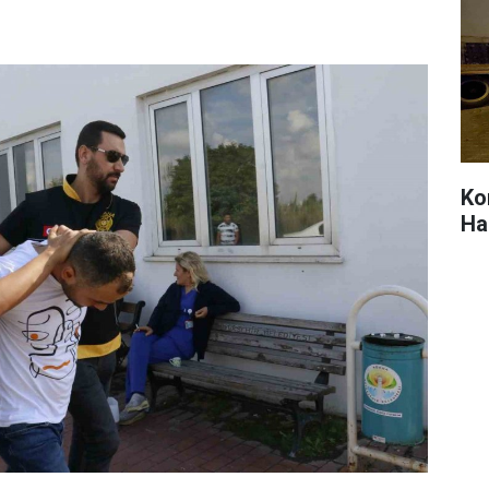
Ko
Ha