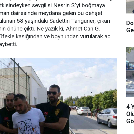
kisindeyken sevgilisi Nesrin S.'yi boğmaya
tman dairesinde meydana gelen bu dehşet
ulunan 58 yaşındaki Sadettin Tangüner, çıkan
Do
nın önüne çıktı. Ne yazık ki, Ahmet Can G.
Ge
üfekle kasığından ve boynundan vurularak acı
aybetti.
4 
Öl
Gö