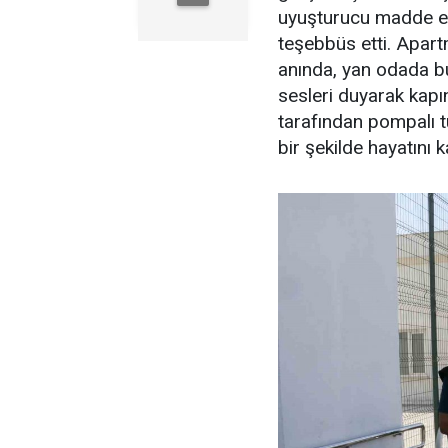
uyuşturucu madde et
teşebbüs etti. Apar
anında, yan odada b
sesleri duyarak kapı
tarafından pompalı t
bir şekilde hayatını k