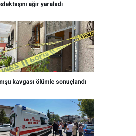
slektaşını ağır yaraladı
mşu kavgası ölümle sonuçlandı