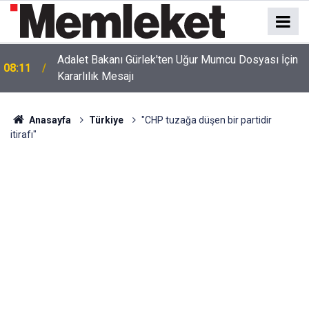
e
Adalet Bakanı Gürlek'ten Uğur Mumcu Dosyası İçin
08:11
Kararlılık Mesajı
Anasayfa
Türkiye
"CHP tuzağa düşen bir partidir
itirafı"