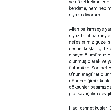
ve güzel kelimelerle
kendime, hem hepimi
niyaz ediyorum.
Allah bir kimseye ya
niyaz tarafına meylet
nefeslerimiz güzel s
cennet kuşları gitti
nihayet ölümümüz d
olunmuş olarak ve y
üstümüze. Son nefes
O’nun mağfiret olun
gönderdiğimiz kuşları
döksünler başımızda
gibi kavuşalım sevgi
Hadi cennet kuşları 