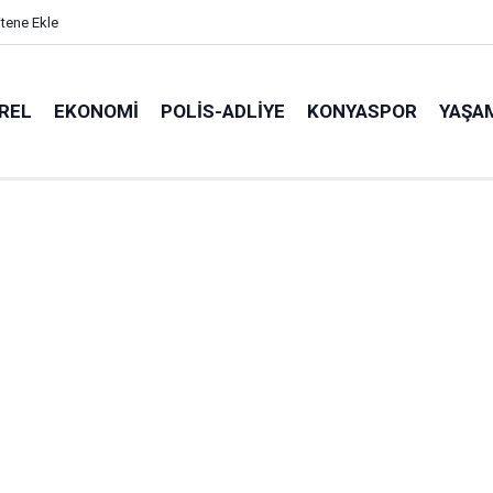
itene Ekle
REL
EKONOMI
POLİS-ADLİYE
KONYASPOR
YAŞA