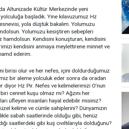
da Altunizade Kültür Merkezinde yeni
r yolculuğa başladık. Yine kılavuzumuz Hz
snevisi, yola düştük bakalım. Yolumuzu
amdolsun. Yolumuzu kesiştiren sebepleri
z hamdolsun. Kendisini konuşturan, kendisini
erimizi kendisini anmaya meylettirene minnet ve
 hamd ederim.
ni birisi olur ve her nefes, içini doldurduğumuz
imiz bir aleme yolculuk eder sonra da oradan
er diyor Hz Pir. Nefes ve kelimelerimizi O’nun
 biri cennet kuşu olmaz mı? Ağzını her
arı üfleyen insanları hayal edebilir misiniz?
güzel kelime ve cümle sahiplerini? Dünyamızın
likle sabah saatlerinde olduğu gibi, henüz
ğı saatlerdeki gibi kuş cıvıltılarıyla dolduğunu?