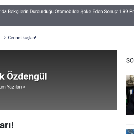
-Haymana-Konya hattı bölünmüş yol oluyor
l
Cennet kuşları!
SO
ik Özdengül
üm Yazıları >
arı!