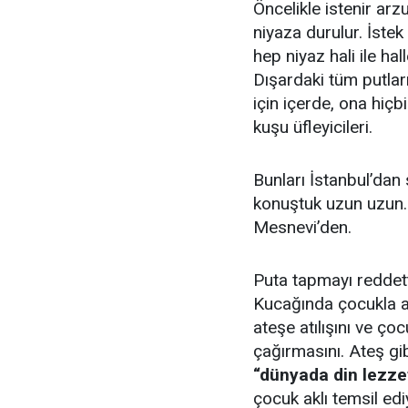
Öncelikle istenir arz
niyaza durulur. İstek
hep niyaz hali ile hall
Dışardaki tüm putları
için içerde, ona hiç
kuşu üfleyicileri.
Bunları İstanbul’dan
konuştuk uzun uzun.
Mesnevi’den.
Puta tapmayı reddetti
Kucağında çocukla a
ateşe atılışını ve ço
çağırmasını. Ateş gi
“dünyada din lezze
çocuk aklı temsil ed