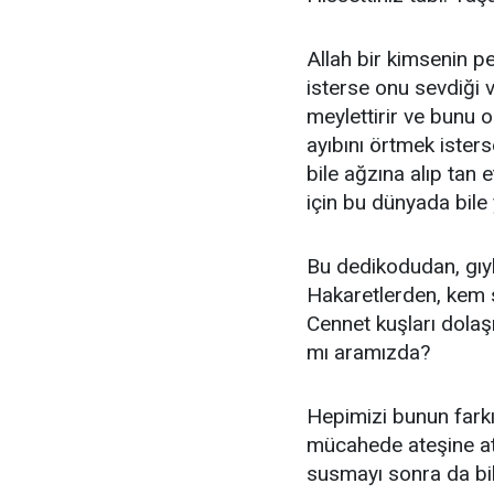
Allah bir kimsenin p
isterse onu sevdiği 
meylettirir ve bunu o
ayıbını örtmek isterse
bile ağzına alıp tan 
için bu dünyada bile 
Bu dedikodudan, gıy
Hakaretlerden, kem
Cennet kuşları dol
mı aramızda?
Hepimizi bunun farkı
mücahede ateşine at
susmayı sonra da bil