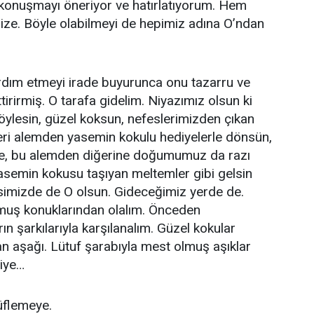
 konuşmayı öneriyor ve hatırlatıyorum. Hem
ze. Böyle olabilmeyi de hepimiz adına O’ndan
rdım etmeyi irade buyurunca onu tazarru ve
tirirmiş. O tarafa gidelim. Niyazımız olsun ki
öylesin, güzel koksun, nefeslerimizden çıkan
kleri alemden yasemin kokulu hediyelerle dönsün,
e, bu alemden diğerine doğumumuz da razı
asemin kokusu taşıyan meltemler gibi gelsin
imizde de O olsun. Gideceğimiz yerde de.
muş konuklarından olalım. Önceden
n şarkılarıyla karşılanalım. Güzel kokular
n aşağı. Lütuf şarabıyla mest olmuş aşıklar
liye…
üflemeye.