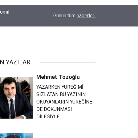
00:37
Erkin Koray'ı bir tek onlar hatırladı
Günün tüm
haberleri
N YAZILAR
Mehmet
Tozoğlu
YAZARKEN YÜREĞİMİ
SIZLATAN BU YAZININ,
OKUYANLARIN YÜREĞİNE
DE DOKUNMASI
DİLEĞİYLE…