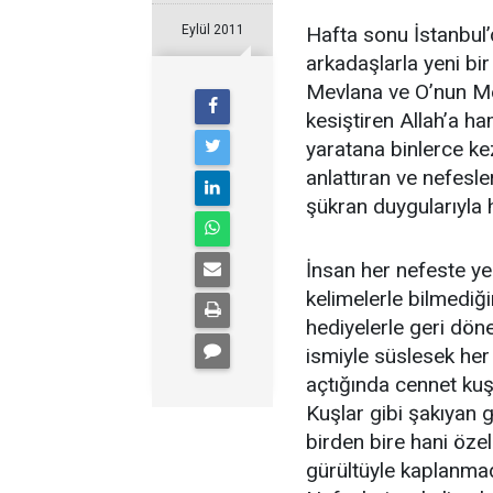
Eylül 2011
Hafta sonu İstanbul’
arkadaşlarla yeni bi
Mevlana ve O’nun Me
kesiştiren Allah’a h
yaratana binlerce ke
anlattıran ve nefesl
şükran duygularıyla
İnsan her nefeste ye
kelimelerle bilmediğ
hediyelerle geri dön
ismiyle süslesek her
açtığında cennet kuşl
Kuşlar gibi şakıyan 
birden bire hani özel
gürültüyle kaplanmadı