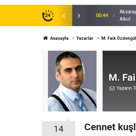
ğu Otomobilde Şoke Eden Sonuç: 1.89 Promil
24
00:41
Polatlı
Anasayfa
Yazarlar
M. Faik Özdengü
M. Fa
Yazarın T
Cennet kuşl
14