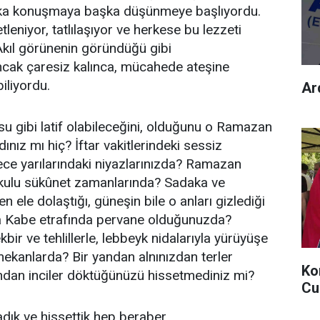
şka konuşmaya başka düşünmeye başlıyordu.
tleniyor, tatlılaşıyor ve herkese bu lezzeti
Akıl görünenin göründüğü gibi
ncak çaresiz kalınca, mücahede ateşine
iliyordu.
Ard
su gibi latif olabileceğini, olduğunu o Ramazan
ınız mı hiç? İftar vakitlerindeki sessiz
ece yarılarındaki niyazlarınızda? Ramazan
okulu sükûnet zamanlarında? Sadaka ve
en ele dolaştığı, güneşin bile o anları gizlediği
a Kabe etrafında pervane olduğunuzda?
ekbir ve tehlillerle, lebbeyk nidalarıyla yürüyüşe
mekanlarda? Bir yandan alnınızdan terler
Ko
ndan inciler döktüğünüzü hissetmediniz mi?
Cu
adık ve hissettik hep beraber.