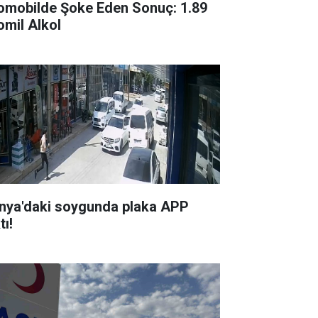
omobilde Şoke Eden Sonuç: 1.89
omil Alkol
nya'daki soygunda plaka APP
tı!