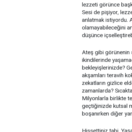
lezzeti görünce ba
Sesi de pişiyor, lezze
anlatmak istiyordu. 
olamayabileceğini a
düşünce içselleştireb
Ateş gibi görünenin 
ikindilerinde yaşamad
bekleyişlerinizde? G
akşamları teravih k
zekatların gizlice eld
zamanlarda? Sıcakt
Milyonlarla birlikte t
geçtiğinizde kutsal 
boşanırken diğer ya
Hissettiniz tabi. Yaş