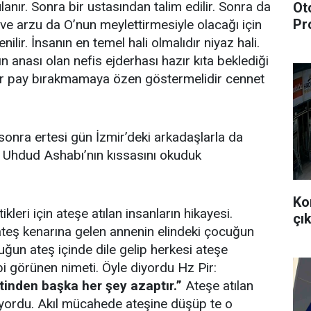
ulanır. Sonra bir ustasından talim edilir. Sonra da
Ot
Pr
 ve arzu da O’nun meylettirmesiyle olacağı için
enilir. İnsanın en temel hali olmalıdır niyaz hali.
n anası olan nefis ejderhası hazır kıta beklediği
bir pay bırakmamaya özen göstermelidir cennet
 sonra ertesi gün İzmir’deki arkadaşlarla da
 Uhdud Ashabı’nın kıssasını okuduk
Ko
kleri için ateşe atılan insanların hikayesi.
çık
teş kenarına gelen annenin elindeki çocuğun
cuğun ateş içinde dile gelip herkesi ateşe
bi görünen nimeti. Öyle diyordu Hz Pir:
tinden başka her şey azaptır.”
Ateşe atılan
iyordu. Akıl mücahede ateşine düşüp te o