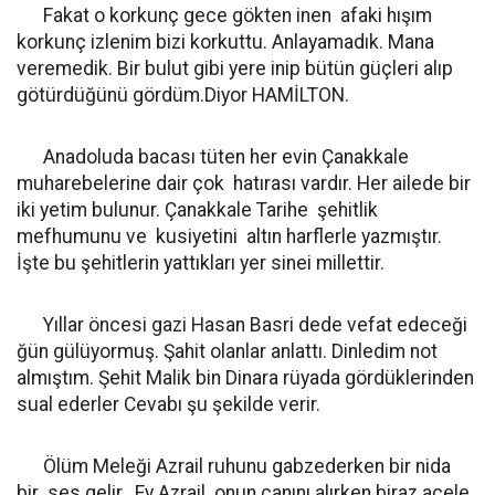
Fakat o korkunç gece gökten inen afaki hışım
korkunç izlenim bizi korkuttu. Anlayamadık. Mana
veremedik. Bir bulut gibi yere inip bütün güçleri alıp
götürdüğünü gördüm.Diyor HAMİLTON.
Anadoluda bacası tüten her evin Çanakkale
muharebelerine dair çok hatırası vardır. Her ailede bir
iki yetim bulunur. Çanakkale Tarihe şehitlik
mefhumunu ve kusiyetini altın harflerle yazmıştır.
İşte bu şehitlerin yattıkları yer sinei millettir.
Yıllar öncesi gazi Hasan Basri dede vefat edeceği
ğün gülüyormuş. Şahit olanlar anlattı. Dinledim not
almıştım. Şehit Malik bin Dinara rüyada gördüklerinden
sual ederler Cevabı şu şekilde verir.
Ölüm Meleği Azrail ruhunu gabzederken bir nida
bir ses gelir. Ey Azrail onun canını alırken biraz acele