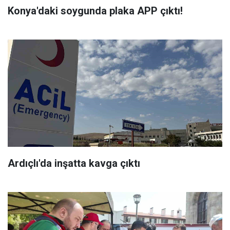
Konya'daki soygunda plaka APP çıktı!
Ardıçlı'da inşatta kavga çıktı