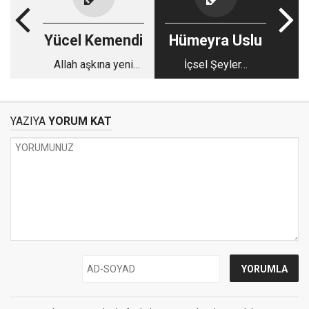
Yücel Kemendi
Hümeyra Uslu
Allah aşkına yeni
İçsel Şeyler…
yalanlarla, bizi
aldatmayın
YAZIYA
YORUM KAT