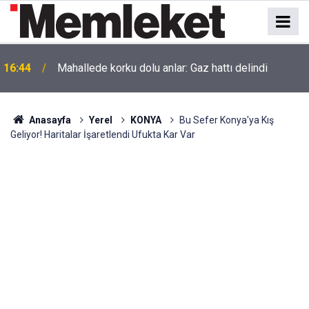
16:44
Mahallede korku dolu anlar: Gaz hattı delindi
Anasayfa
Yerel
KONYA
Bu Sefer Konya'ya Kış
Geliyor! Haritalar İşaretlendi Ufukta Kar Var