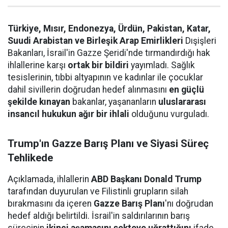
Türkiye, Mısır, Endonezya, Ürdün, Pakistan, Katar,
Suudi Arabistan ve Birleşik Arap Emirlikleri
Dışişleri
Bakanları, İsrail'in Gazze Şeridi'nde tırmandırdığı hak
ihlallerine karşı
ortak bir bildiri
yayımladı. Sağlık
tesislerinin, tıbbi altyapının ve kadınlar ile çocuklar
dahil sivillerin doğrudan hedef alınmasını
en güçlü
şekilde kınayan
bakanlar, yaşananların
uluslararası
insancıl hukukun ağır bir ihlali
olduğunu vurguladı.
Trump'ın Gazze Barış Planı ve Siyasi Süreç
Tehlikede
Açıklamada, ihlallerin
ABD Başkanı Donald Trump
tarafından duyurulan ve Filistinli grupların silah
bırakmasını da içeren
Gazze Barış Planı
'nı doğrudan
hedef aldığı belirtildi. İsrail'in saldırılarının barış
sürecinin
ikinci aşamasını sekteye uğrattığını
ifade