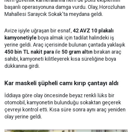
hem güvenlik kameralarına hem de polis ekiplerinin
başarılı operasyonuna damga vurdu. Olay, Horozluhan
Mahallesi Saraycık Sokak'ta meydana geldi.
Avize işiyle uğraşan bir esnaf,
42 AVZ 10 plakalı
kamyonetiyle
boya almak için tadilat halindeki iş
yerine geldi. Araç içerisinde bulunan çantada yaklaşık
450 bin TL nakit para
ile
50 gram altın
bırakan araç
sahibi, kamyoneti kilitleyerek kısa süreliğine boya
dükkanına girdi.
Kar maskeli şüpheli camı kırıp çantayı aldı
İddiaya göre olay öncesinde beyaz renkli lüks bir
otomobil, kamyonetin bulunduğu sokaktan geçerek
çevreyi kontrol etti. Kısa süre sonra aynı araç yeniden
olay yerine geldi.