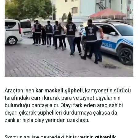
Araçtan inen
kar maskeli şüpheli
, kamyonetin sürücü
tarafındaki camı kırarak para ve ziynet eşyalarının
bulunduğu çantayı aldı. Olayı fark eden araç sahibi
dışarı çıkarak şüphelileri durdurmaya çalışsa da
zanlılar hızla olay yerinden uzaklaştı.
Soygun anı ise çevredeki bir iş yerinin
güvenlik