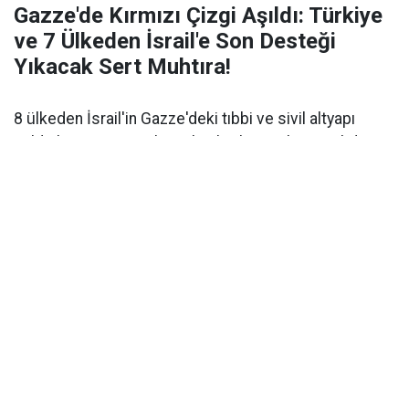
Gazze'de Kırmızı Çizgi Aşıldı: Türkiye
ve 7 Ülkeden İsrail'e Son Desteği
Yıkacak Sert Muhtıra!
8 ülkeden İsrail'in Gazze'deki tıbbi ve sivil altyapı
saldırılarına sert tepki. Bakanlar, barış planını tehdit
eden ihlallere karşı acil müdahale çağrısı yaptı.
Türkiye, Mısır, Endonezya, Ürdün, Pakistan, Katar,
Suudi Arabistan ve Birleşik Arap Emirlikleri
Dışişleri
Bakanları, İsrail'in Gazze Şeridi'nde tırmandırdığı hak
ihlallerine karşı
ortak bir bildiri
yayımladı. Sağlık
tesislerinin, tıbbi altyapının ve kadınlar ile çocuklar
dahil sivillerin doğrudan hedef alınmasını
en güçlü
şekilde kınayan
bakanlar, yaşananların
uluslararası
insancıl hukukun ağır bir ihlali
olduğunu vurguladı.