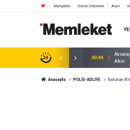
Manşetler
Günün Haberleri
Arşiv
S
YE
ğu Otomobilde Şoke Eden Sonuç: 1.89 Promil
24
00:41
Polatlı
Anasayfa
POLİS-ADLİYE
Batuhan A'n