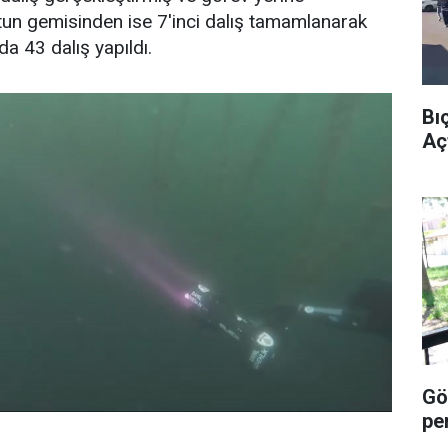
n gemisinden ise 7'inci dalış tamamlanarak
a 43 dalış yapıldı.
Bı
Açt
Göz
pe