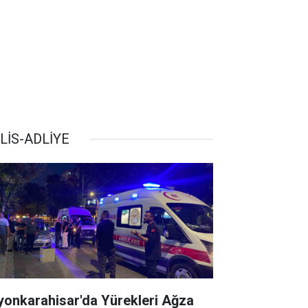
LİS-ADLİYE
yonkarahisar'da Yürekleri Ağza