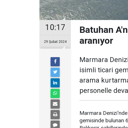
10:17
Batuhan A'n
aranıyor
29 Şubat 2024
Marmara Denizi
isimli ticari g
arama kurtarma
personelle deva
Marmara Denizi'nde 
gemisinde bulunan 6
Balıkesir sahillerin