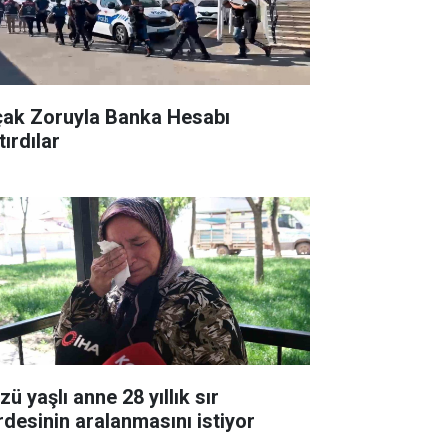
çak Zoruyla Banka Hesabı
ırdılar
ü yaşlı anne 28 yıllık sır
rdesinin aralanmasını istiyor