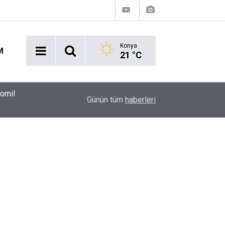
Konya
M
21 °C
00:37
Erkin Koray'ı bir tek onlar hatırladı
Günün tüm
haberleri