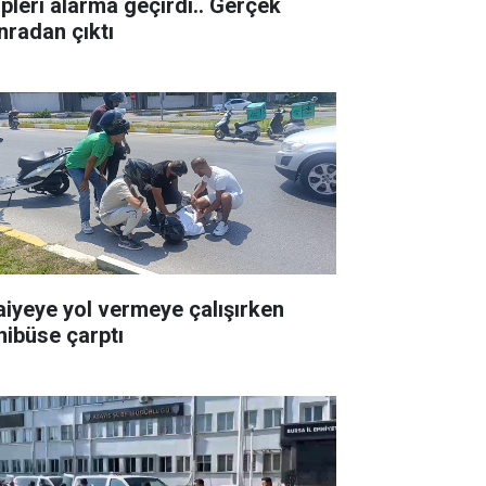
ipleri alarma geçirdi.. Gerçek
nradan çıktı
faiyeye yol vermeye çalışırken
nibüse çarptı