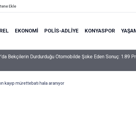
itene Ekle
REL
EKONOMI
POLİS-ADLİYE
KONYASPOR
YAŞA
-Haymana-Konya hattı bölünmüş yol oluyor
ın kayıp mürettebatı hala aranıyor