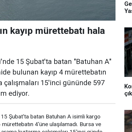
Ge
Ya
Ve
ın kayıp mürettebatı hala
'nde 15 Şubat'ta batan "Batuhan A"
emide bulunan kayıp 4 mürettebatın
 çalışmaları 15'inci gününde 597
Ko
m ediyor.
çık
15 Şubat'ta batan Batuhan A isimli kargo
 mürettebatın 4'üne ulaşılamadı. Bursa ve
de arama kurtarma çalışmaları 15'inci günde