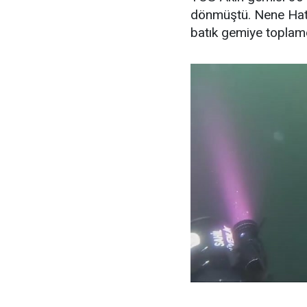
dönmüştü. Nene Hatu
batık gemiye toplamd