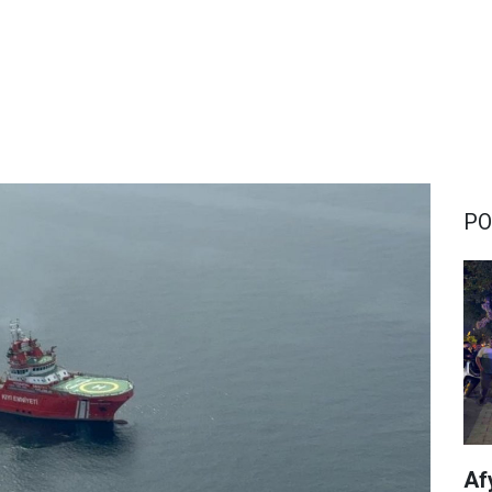
PO
Af