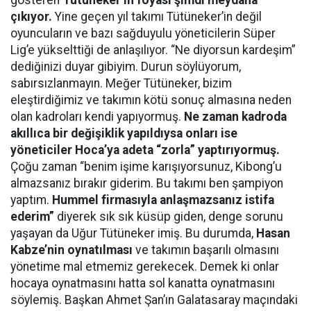
gösteren
Tütüneker’in foyası şimdi meydana
çıkıyor.
Yine geçen yıl takımı Tütüneker’in değil
oyuncuların ve bazı sağduyulu yöneticilerin Süper
Lig’e yükselttiği de anlaşılıyor. “Ne diyorsun kardeşim”
dediğinizi duyar gibiyim. Durun söylüyorum,
sabırsızlanmayın. Meğer Tütüneker, bizim
eleştirdiğimiz ve takımın kötü sonuç almasına neden
olan kadroları kendi yapıyormuş.
Ne zaman kadroda
akıllıca bir değişiklik yapıldıysa onları ise
yöneticiler Hoca’ya adeta “zorla” yaptırıyormuş.
Çoğu zaman “benim işime karışıyorsunuz, Kibong’u
almazsanız bırakır giderim. Bu takımı ben şampiyon
yaptım.
Hummel firmasıyla anlaşmazsanız istifa
ederim”
diyerek sık sık küsüp giden, denge sorunu
yaşayan da Uğur Tütüneker imiş. Bu durumda,
Hasan
Kabze’nin oynatılması
ve takımın başarılı olmasını
yönetime mal etmemiz gerekecek. Demek ki onlar
hocaya oynatmasını hatta sol kanatta oynatmasını
söylemiş. Başkan Ahmet Şan’ın Galatasaray maçındaki