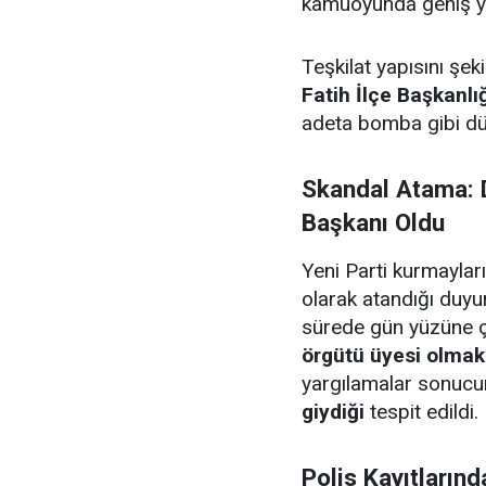
kamuoyunda geniş ya
Teşkilat yapısını şek
Fatih İlçe Başkanlı
adeta bomba gibi dü
Skandal Atama: 
Başkanı Oldu
Yeni Parti kurmayları
olarak atandığı duy
sürede gün yüzüne çı
örgütü üyesi olmak
yargılamalar sonuc
giydiği
tespit edildi.
Polis Kayıtlarınd