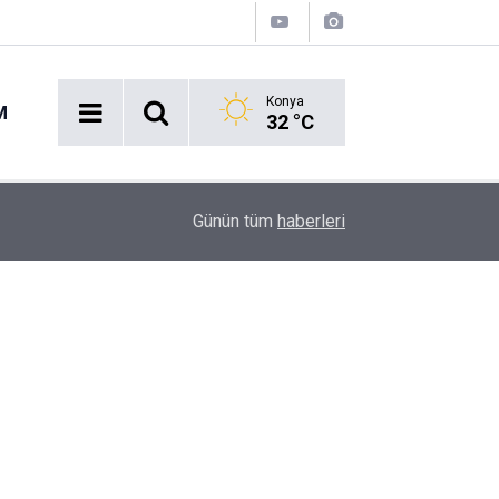
Konya
M
32 °C
14:16
Avukatlar sustu, silahlar konuştu: Meslektaşını a
Günün tüm
haberleri