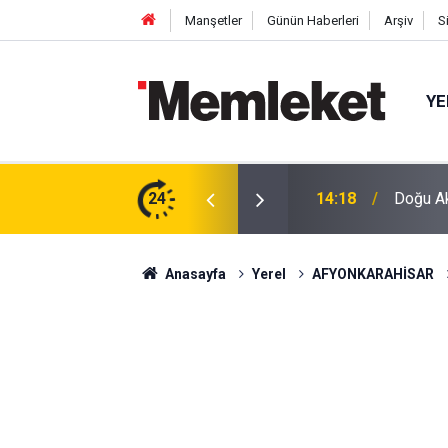
Manşetler
Günün Haberleri
Arşiv
S
YE
P-C’li Yavuz Nazlıgül "başkan" olarak atandı
24
14:18
Doğu Akd
Anasayfa
Yerel
AFYONKARAHİSAR