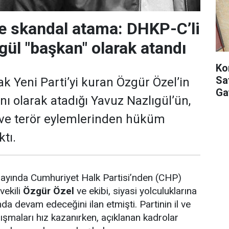
de skandal atama: DHKP-C’li
gül "başkan" olarak atandı
Ko
Sat
k Yeni Parti’yi kuran Özgür Özel’in
Ga
nı olarak atadığı Yavuz Nazlıgül’ün,
 ve terör eylemlerinden hüküm
ktı.
yında Cumhuriyet Halk Partisi’nden (CHP)
vekili
Özgür Özel
ve ekibi, siyasi yolculuklarına
ında devam edeceğini ilan etmişti. Partinin il ve
lışmaları hız kazanırken, açıklanan kadrolar