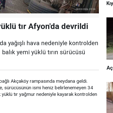
Kıy
üklü tır Afyon'da devrildi
da yağışlı hava nedeniyle kontrolden
 balık yemi yüklü tırın sürücüsü
Aç
e bağlı Akçaköy rampasında meydana geldi.
öre, sürücüsünün ismi heniz belirlenemeyen 34
k yüklü tır yağmur nedeniyle kayarak kontrolden