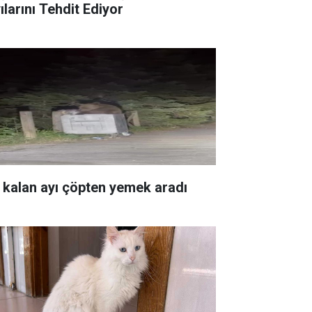
ılarını Tehdit Ediyor
 kalan ayı çöpten yemek aradı