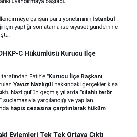
nkı uyandırmaya başladı.
illendirmeye çalışan parti yönetiminin
İstanbul
ğı
için yaptığı son atama ise siyaset gündemine
ştü.
DHKP-C Hükümlüsü Kurucu İlçe
 tarafından Fatih’e
"Kurucu İlçe Başkanı"
urulan
Yavuz Nazlıgül
hakkındaki gerçekler kısa
ktı. Nazlıgül’ün geçmiş yıllarda
"silahlı terör
"
suçlamasıyla yargılandığı ve yapılan
unda
hapis cezasına çarptırılarak hüküm
aki Eylemleri Tek Tek Ortaya Çıktı