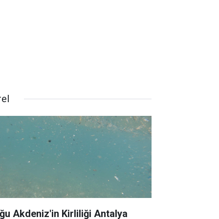
rel
ğu Akdeniz'in Kirliliği Antalya