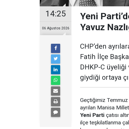
14:25
Yeni Parti’
Yavuz Nazlı
06 Ağustos 2026
CHP’den ayrılara
Fatih İlçe Başka
DHKP-C üyeliği
giydiği ortaya çı
Geçtiğimiz Temmuz a
ayrılan Manisa Millet
Yeni Parti
çatısı alt
ilçe teşkilatlanma ça