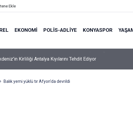
itene Ekle
REL
EKONOMI
POLİS-ADLİYE
KONYASPOR
YAŞA
eniz'in Kirliliği Antalya Kıyılarını Tehdit Ediyor
Balık yemi yüklü tır Afyon'da devrildi