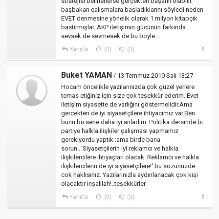
stratejisi belirlerlerse gerçekten başarılı olabilir.
başbakan çalışmalara başladıklarını söyledi neden
EVET denmesine yönelik olarak 1 milyon kitapçık
bastırmışlar. AKP iletişimin gücünün farkında...
sevsek de sevmesek de bu böyle...
Yanıtla
(0)
(0)
Buket YAMAN
/ 13 Temmuz 2010 Salı 13:27
Hocam öncelikle yazılarınızda çok güzel yerlere
temas etiğiniz için size çok teşekkür ederim. Evet
iletişim siyasette de varlığını göstermelidir.Ama
gercekten de iyi siyasetçilere ihtiyacımız var.Ben
bunu bu sene daha iyi anladım. Politika dersinde bi
partiye halkla ilişkiler çalışması yapmamız
gerekiyordu yaptık ;ama birde bana
sorun...'Siyasetçilerin iyi reklamcı ve halkla
ilişkilercilere ihtiyaçları olacak. Reklamcı ve halkla
ilişkilercilerin de iyi siyasetçilere!' bu sözünüzde
cok haklısınız. Yazılarınızla aydınlanacak çok kişi
olacaktır inşalllah!..teşekkürler
Yanıtla
(0)
(0)