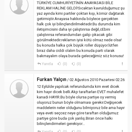
TÜRKİYE CUMHURİYETİNİN ANAYASASI BİLE
REKLAM HALİNE GELDİ!Sıcaktan kavrulduğumuz şu
yaz ayında kimi partiler çoktan kışı, kömür dağıtarak
getirmiştir.Anayasa hakkında böylece gerçekten
halk çok iyi bilinçlendirilmektedir.Bu durumda kim
iletişimcisini daha iyi çalıştırırsa değil,cEbini
çalıştırırsa referandumdan galip çıkacak gibi
görülmektedir.reklamın iyisi kötü olmaz nede olsa!
bu konuda halka çok büyük roller düşüyor.lütfen
biraz daha ciddi olalım bu konuda.parti olarak
bakmayalım olaya.burada geleceğimiz söz konusu!
Yanıtla
(0)
(0)
Furkan Yalçın
/ 02 Ağustos 2010 Pazartesi 02:26
12 Eylülde yapılcak referundumda kim evet dicek
kim hayır dicek belli.Akp taraftarları EVET muhalefet
kanadı HAYIR.Bu böyle olursa partiye oy vermiş
oluyoruz bunun böyle olmaması gerekir.Değişecek
maddelerin neler olduğunu bilmiyoruz bile ama hayır
veya eveti seçcez neye göre taraftarı olduğumuz
partiye göre buda çok yanlış.Biran önce halkı
bilinçlendirmeleri gerekiyor...
Yanıtla
(0)
(0)