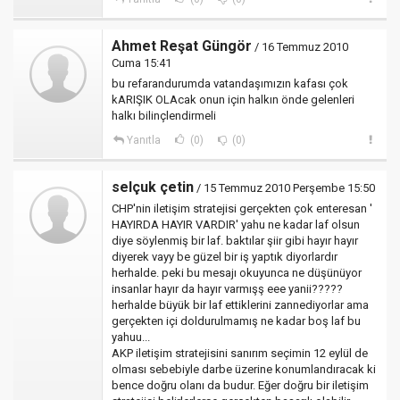
Ahmet Reşat Güngör
/ 16 Temmuz 2010
Cuma 15:41
bu refarandurumda vatandaşımızın kafası çok
kARIŞIK OLAcak onun için halkın önde gelenleri
halkı bilinçlendirmeli
Yanıtla
(0)
(0)
selçuk çetin
/ 15 Temmuz 2010 Perşembe 15:50
CHP'nin iletişim stratejisi gerçekten çok enteresan '
HAYIRDA HAYIR VARDIR' yahu ne kadar laf olsun
diye söylenmiş bir laf. baktılar şiir gibi hayır hayır
diyerek vayy be güzel bir iş yaptık diyorlardır
herhalde. peki bu mesajı okuyunca ne düşünüyor
insanlar hayır da hayır varmışş eee yanii?????
herhalde büyük bir laf ettiklerini zannediyorlar ama
gerçekten içi doldurulmamış ne kadar boş laf bu
yahuu...
AKP iletişim stratejisini sanırım seçimin 12 eylül de
olması sebebiyle darbe üzerine konumlandıracak ki
bence doğru olanı da budur. Eğer doğru bir iletişim