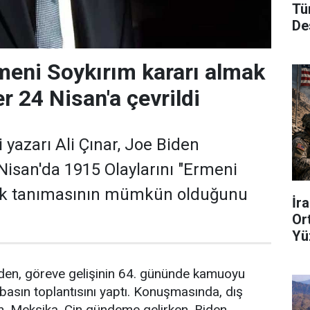
Tü
De
eni Soykırım kararı almak
r 24 Nisan'a çevrildi
i yazarı Ali Çınar, Joe Biden
Nisan'da 1915 Olaylarını "Ermeni
rak tanımasının mümkün olduğunu
İr
Or
Yü
Di
en, göreve gelişinin 64. gününde kamuoyu
basın toplantısını yaptı. Konuşmasında, dış
n, Meksika, Çin gündeme gelirken, Biden,