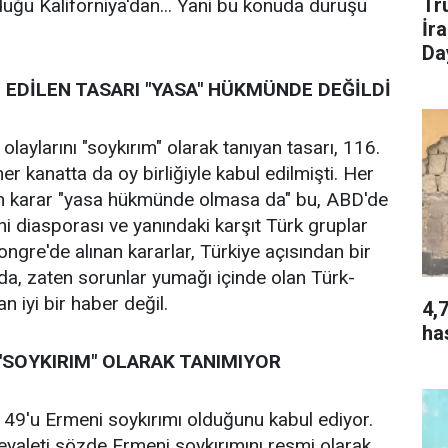
Tr
uğu Kaliforniya'dan... Yani bu konuda duruşu
İr
Da
EDİLEN TASARI "YASA" HÜKMÜNDE DEĞİLDİ
 olaylarını "soykırım" olarak tanıyan tasarı, 116.
 kanatta da oy birliğiyle kabul edilmişti. Her
en karar "yasa hükmünde olmasa da" bu, ABD'de
 diasporası ve yanındaki karşıt Türk gruplar
ongre'de alınan kararlar, Türkiye açısından bir
 da, zaten sorunlar yumağı içinde olan Türk-
an iyi bir haber değil.
4,
ha
"SOYKIRIM" OLARAK TANIMIYOR
49'u Ermeni soykırımı olduğunu kabul ediyor.
yaleti sözde Ermeni soykırımını resmi olarak