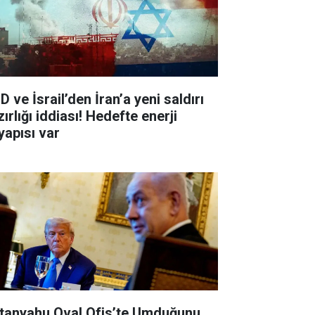
 ve İsrail’den İran’a yeni saldırı
ırlığı iddiası! Hedefte enerji
yapısı var
tanyahu Oval Ofis’te Umduğunu