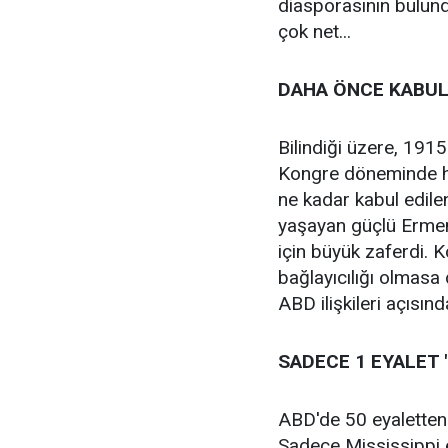
diasporasının bulund
çok net...
DAHA ÖNCE KABUL 
Bilindiği üzere, 1915
Kongre döneminde her
ne kadar kabul edil
yaşayan güçlü Ermeni
için büyük zaferdi. K
bağlayıcılığı olmasa
ABD ilişkileri açısınd
SADECE 1 EYALET 
ABD'de 50 eyaletten 
Sadece Mississippi e