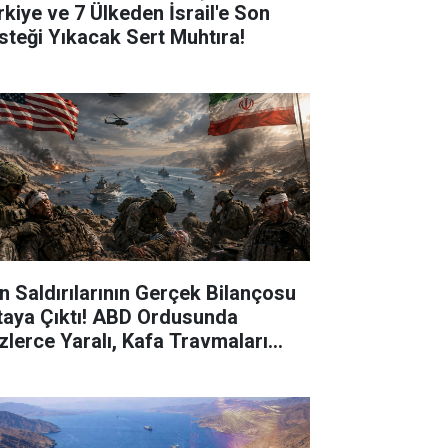
rkiye ve 7 Ülkeden İsrail'e Son
steği Yıkacak Sert Muhtıra!
an Saldırılarının Gerçek Bilançosu
taya Çıktı! ABD Ordusunda
zlerce Yaralı, Kafa Travmaları
kkat Çekti