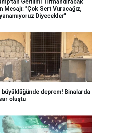
ump'tan Gerilimi Tırmandıracak
an Mesajı: "Çok Sert Vuracağız,
yanamıyoruz Diyecekler"
7 büyüklüğünde deprem! Binalarda
sar oluştu