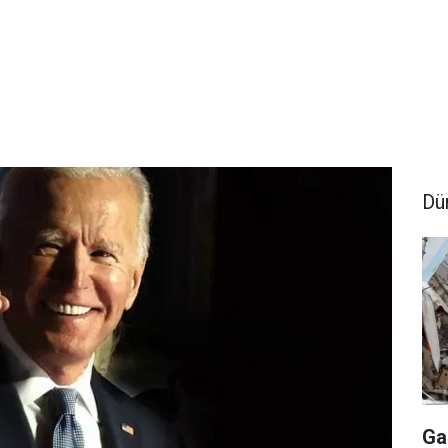
Dü
Ga