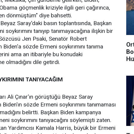
bama göçmenlik kriziyle ilgili geri çağırınca,
den dönmüştüm" diye bahsetti.
Beyaz Saray'daki basın toplantısında, Başkan
 soykırımını tanıyıp tanımayacağına ilişkin bir
 Sözcüsü Jen Psaki, Senatör Robert
Or
 Biden'a sözde Ermeni soykırımını tanıma
Bo
lerini ama an itibariyle bu konudaki
Hı
me olmadığını dile getirdi.
YKIRIMINI TANIYACAĞIM
zarı Ali Çınar'ın görüştüğü Beyaz Saray
n Biden'ın sözde Ermeni soykırımını tanımaması
olmadığını belirtti. Başkan Biden kampanya
ni soykırımını tanıyacağını söylemişti zaten.
kan Yardımcısı Kamala Harris, büyük bir Ermeni