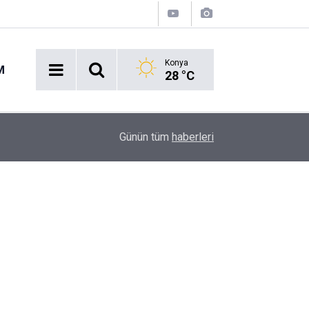
Konya
M
28 °C
16:43
Akaryakıt İstasyonunda Panik: Lastikçi Alevlere
Günün tüm
haberleri