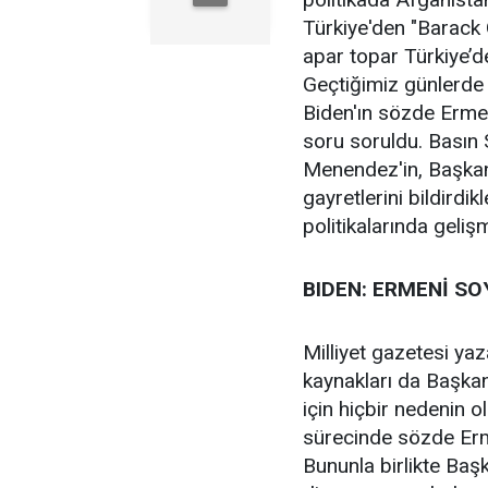
Türkiye'den "Barack O
apar topar Türkiye’
Geçtiğimiz günlerde 
Biden'ın sözde Ermeni
soru soruldu. Basın
Menendez'in, Başkan
gayretlerini bildirdik
politikalarında geliş
BIDEN: ERMENİ SO
Milliyet gazetesi ya
kaynakları da Başka
için hiçbir nedenin 
sürecinde sözde Erme
Bununla birlikte Baş