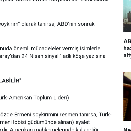
oykırım" olarak tanırsa, ABD'nin sonraki
ABD
haz
onuda önemli mücadeleler vermiş isimlerle
alt
ray'dan 24 Nisan sinyali" adlı köşe yazısına
LABİLİR"
 Türk-Amerikan Toplum Lideri)
özde Ermeni soykırımını resmen tanırsa, Türk-
eni lobisi güdümünde alınan) eyalet
llardır Amerikan mahkemelerinde kullandığı
Ne