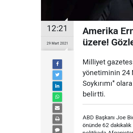
12:21
Amerika Erm
üzere! Gözle
29 Mart 2021
Milliyet gazetes
yönetiminin 24 
Soykırımı" ola
belirtti.
ABD Başkanı Joe Bid
önünde 62 dakikalık 
politikada Afganista