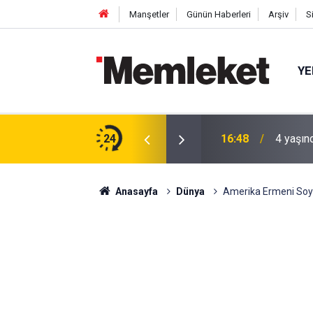
Manşetler
Günün Haberleri
Arşiv
S
YE
 gün sonra nikâh masasına oturdu
24
16:44
Mahalle
Anasayfa
Dünya
Amerika Ermeni Soykı