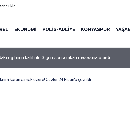
itene Ekle
REL
EKONOMI
POLİS-ADLİYE
KONYASPOR
YAŞA
de korku dolu anlar: Gaz hattı delindi
rım kararı almak üzere! Gözler 24 Nisan'a çevrildi