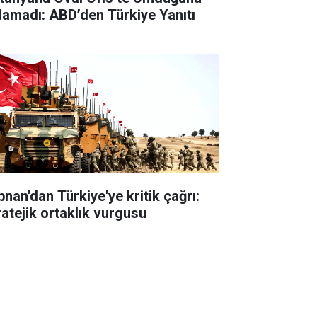
lamadı: ABD’den Türkiye Yanıtı
bnan'dan Türkiye'ye kritik çağrı:
ratejik ortaklık vurgusu