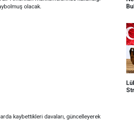
Bu
kaybolmuş olacak.
Lü
St
arda kaybettikleri davaları, güncelleyerek