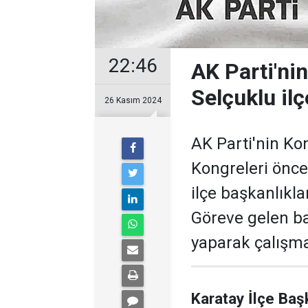
22:46
AK Parti'ni
Selçuklu ilç
26 Kasım 2024
AK Parti'nin Kon
Kongreleri önc
ilçe başkanlıkla
Göreve gelen ba
yaparak çalışma
Karatay İlçe Baş