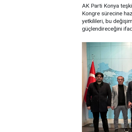
AK Parti Konya teşkila
Kongre sürecine hazı
yetkilileri, bu değiş
güçlendireceğini ifa