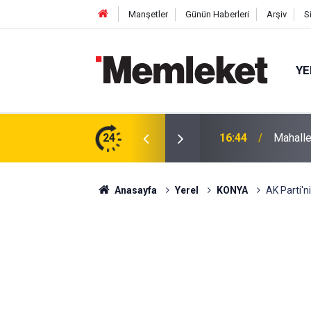
Manşetler
Günün Haberleri
Arşiv
S
YE
 gün sonra nikâh masasına oturdu
24
16:44
Mahalle
Anasayfa
Yerel
KONYA
AK Parti'n