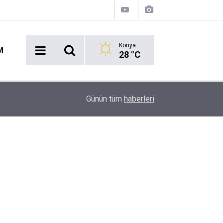
Konya
M
28 °C
16:43
Akaryakıt İstasyonunda Panik: Lastikçi Alevlere
Günün tüm
haberleri