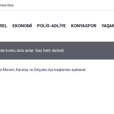
itene Ekle
REL
EKONOMI
POLİS-ADLİYE
KONYASPOR
YAŞA
de korku dolu anlar: Gaz hattı delindi
in Meram, Karatay ve Selçuklu ilçe başkanları açıklandı