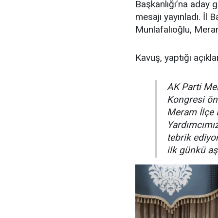
Başkanlığı’na aday g
mesajı yayınladı. İl 
Munlafalıoğlu, Meram
Kavuş, yaptığı açıkla
AK Parti Me
Kongresi ön
Meram İlçe B
Yardımcımız
tebrik ediyo
ilk günkü a