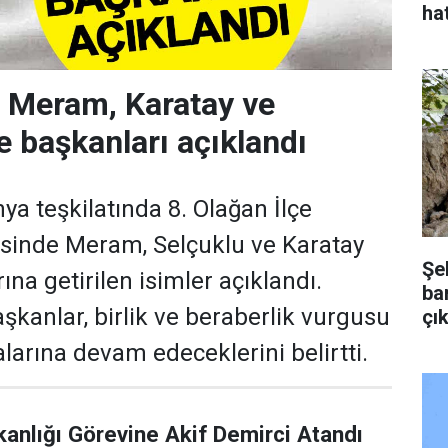
hat
n Meram, Karatay ve
e başkanları açıklandı
ya teşkilatında 8. Olağan İlçe
esinde Meram, Selçuklu ve Karatay
Şe
rına getirilen isimler açıklandı.
bar
şkanlar, birlik ve beraberlik vurgusu
çık
larına devam edeceklerini belirtti.
kanlığı Görevine Akif Demirci Atandı