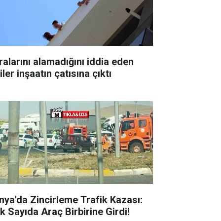
ralarını alamadığını iddia eden
iler inşaatın çatısına çıktı
nya'da Zincirleme Trafik Kazası:
k Sayıda Araç Birbirine Girdi!