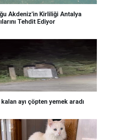
ğu Akdeniz'in Kirliliği Antalya
ılarını Tehdit Ediyor
 kalan ayı çöpten yemek aradı