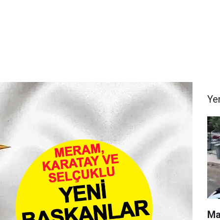
Ye
Ma