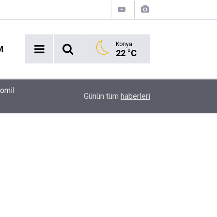
Konya
M
22 °C
00:37
Erkin Koray'ı bir tek onlar hatırladı
Günün tüm
haberleri