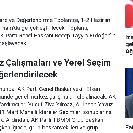
işare ve Değerlendirme Toplantısı, 1-2 Haziran
amam'da gerçekleştirilecek. Toplantı,
 Parti Genel Başkanı Recep Tayyip Erdoğan'ın
İz
başlayacak.
ge
Ağ
 Çalışmaları ve Yerel Seçim
ğerlendirilecek
umunda, AK Parti Genel Başkanvekili Efkan
ünde genel merkez çalışmaları ele alınacak. AK
ardımcıları Yusuf Ziya Yılmaz, Ali İhsan Yavuz
1 Mart Mahalli İdareler Seçimleri sonuçlarına
ak. Ardından, AK Parti TBMM Grup Başkanı
Fa
şkanlığında, grup başkanvekilleri ve grup