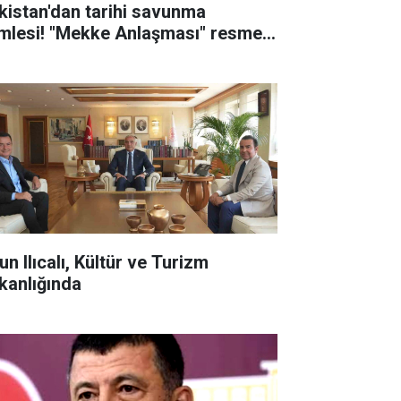
kistan'dan tarihi savunma
mlesi! "Mekke Anlaşması" resmen
zalandı
n Ilıcalı, Kültür ve Turizm
kanlığında