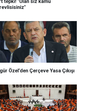
rt tepki! "Ulan siz kamu
evlisisiniz"
gür Özel’den Çerçeve Yasa Çıkışı