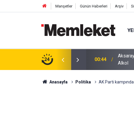
Manşetler
Günün Haberleri
Arşiv
S
YE
ğu Otomobilde Şoke Eden Sonuç: 1.89 Promil
24
00:41
Polatlı
Anasayfa
Politika
AK Parti kampınd