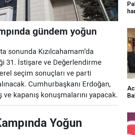
Pa
ha
im
ampında gündem yoğun
afta sonunda Kızılcahamam'da
ği 31. İstişare ve Değerlendirme
erel seçim sonuçları ve parti
 alınacak. Cumhurbaşkanı Erdoğan,
Acu
lış ve kapanış konuşmalarını yapacak.
Ba
 Kampında Yoğun