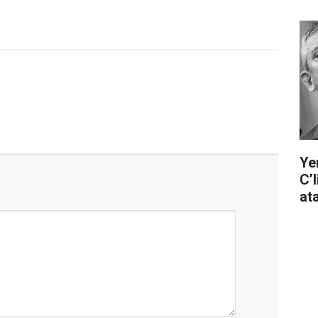
Ye
C’
at