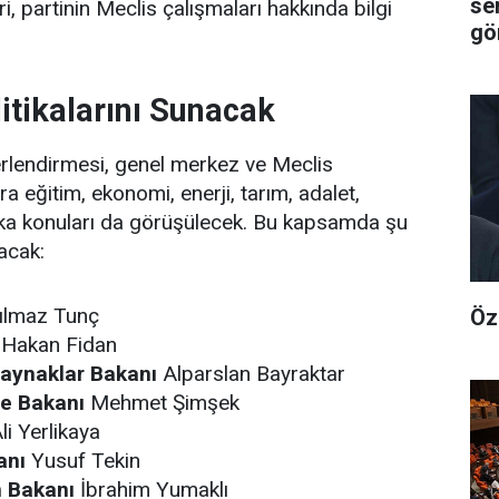
se
i, partinin Meclis çalışmaları hakkında bilgi
gör
itikalarını Sunacak
lendirmesi, genel merkez ve Meclis
ra eğitim, ekonomi, enerji, tarım, adalet,
tika konuları da görüşülecek. Bu kapsamda şu
acak:
ılmaz Tunç
Öz
Hakan Fidan
 Kaynaklar Bakanı
Alparslan Bayraktar
ye Bakanı
Mehmet Şimşek
li Yerlikaya
anı
Yusuf Tekin
 Bakanı
İbrahim Yumaklı