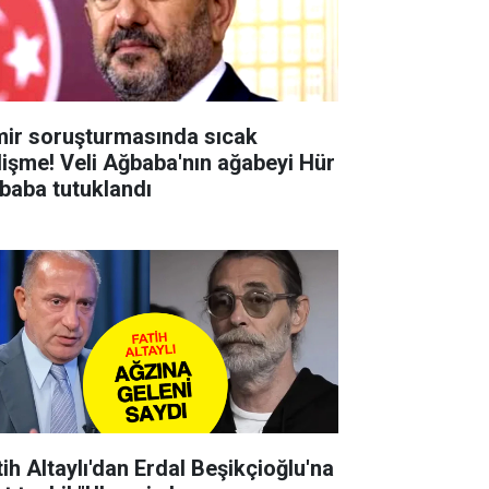
mir soruşturmasında sıcak
lişme! Veli Ağbaba'nın ağabeyi Hür
baba tutuklandı
tih Altaylı'dan Erdal Beşikçioğlu'na