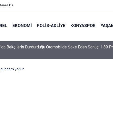
itene Ekle
REL
EKONOMI
POLİS-ADLİYE
KONYASPOR
YAŞA
-Haymana-Konya hattı bölünmüş yol oluyor
a gündem yoğun