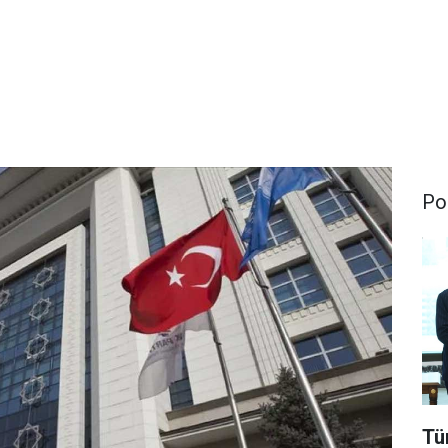
Pol
Tü