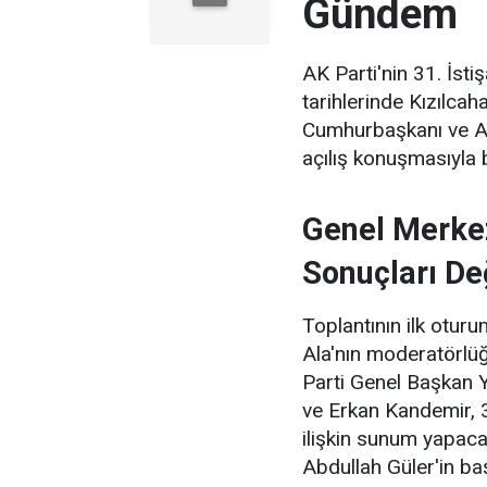
Gündem
AK Parti'nin 31. İst
tarihlerinde Kızılcah
Cumhurbaşkanı ve AK
açılış konuşmasıyla 
Genel Merkez
Sonuçları De
Toplantının ilk otur
Ala'nın moderatörlüğ
Parti Genel Başkan Y
ve Erkan Kandemir, 3
ilişkin sunum yapac
Abdullah Güler'in ba