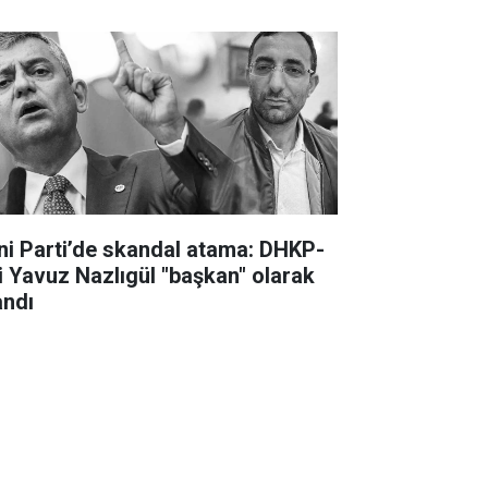
ni Parti’de skandal atama: DHKP-
li Yavuz Nazlıgül "başkan" olarak
andı