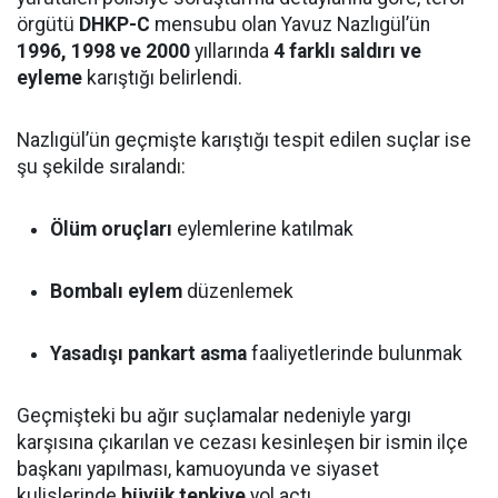
örgütü
DHKP-C
mensubu olan Yavuz Nazlıgül’ün
1996, 1998 ve 2000
yıllarında
4 farklı saldırı ve
eyleme
karıştığı belirlendi.
Nazlıgül’ün geçmişte karıştığı tespit edilen suçlar ise
şu şekilde sıralandı:
Ölüm oruçları
eylemlerine katılmak
Bombalı eylem
düzenlemek
Yasadışı pankart asma
faaliyetlerinde bulunmak
Geçmişteki bu ağır suçlamalar nedeniyle yargı
karşısına çıkarılan ve cezası kesinleşen bir ismin ilçe
başkanı yapılması, kamuoyunda ve siyaset
kulislerinde
büyük tepkiye
yol açtı.