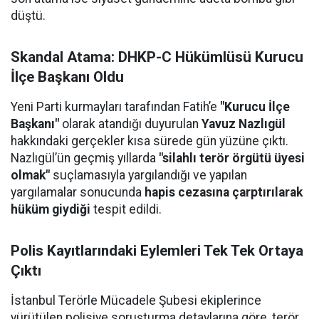
düştü.
Skandal Atama: DHKP-C Hükümlüsü Kurucu
İlçe Başkanı Oldu
Yeni Parti kurmayları tarafından Fatih’e
"Kurucu İlçe
Başkanı"
olarak atandığı duyurulan
Yavuz Nazlıgül
hakkındaki gerçekler kısa sürede gün yüzüne çıktı.
Nazlıgül’ün geçmiş yıllarda
"silahlı terör örgütü üyesi
olmak"
suçlamasıyla yargılandığı ve yapılan
yargılamalar sonucunda
hapis cezasına çarptırılarak
hüküm giydiği
tespit edildi.
Polis Kayıtlarındaki Eylemleri Tek Tek Ortaya
Çıktı
İstanbul Terörle Mücadele Şubesi ekiplerince
yürütülen polisiye soruşturma detaylarına göre, terör