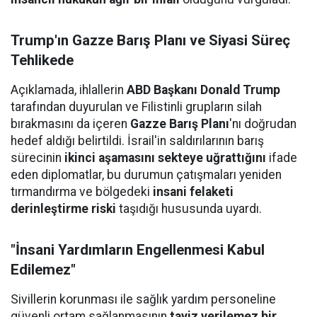
Trump'ın Gazze Barış Planı ve Siyasi Süreç
Tehlikede
Açıklamada, ihlallerin
ABD Başkanı Donald Trump
tarafından duyurulan ve Filistinli grupların silah
bırakmasını da içeren
Gazze Barış Planı
'nı doğrudan
hedef aldığı belirtildi. İsrail'in saldırılarının barış
sürecinin
ikinci aşamasını sekteye uğrattığını
ifade
eden diplomatlar, bu durumun çatışmaları yeniden
tırmandırma ve bölgedeki
insani felaketi
derinleştirme riski
taşıdığı hususunda uyardı.
"İnsani Yardımların Engellenmesi Kabul
Edilemez"
Sivillerin korunması ile sağlık yardım personeline
güvenli ortam sağlanmasının
taviz verilemez bir