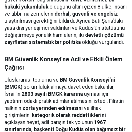
hukuki yükümlülük
olduğunu altını çizen 8 ülke, insani
ve tıbbi malzemelerin
derhal, güvenli ve engelsiz
ulaştırılması gerektiğini bildirdi. Ayrıca Batı Şeria’daki
yasa dışı yerleşimci saldırıları ve Kudüs’ün statüsünü
değiştirmeye yönelik hamlelerin,
iki devletli çözümü
zayıflatan sistematik bir politika
olduğu vurgulandı.
BM Güvenlik Konseyi'ne Acil ve Etkili Önlem
Çağrısı
Uluslararası toplumu ve
BM Güvenlik Konseyi’ni
(BMGK)
sorumluluk almaya davet eden bakanlar,
İsrail’in
2803 sayılı BMGK kararına
uyması için
yaptırım odaklı pratik adımlar atılmasını istedi. Filistin
halkının
zorla yerinden edilmesini
ve ilhak
girişimlerini
kategorik olarak reddettiklerini
açıklayan heyet, adil barışın tek yolunun
1967
sınırlarında, başkenti Doğu Kudüs olan bağımsız bir