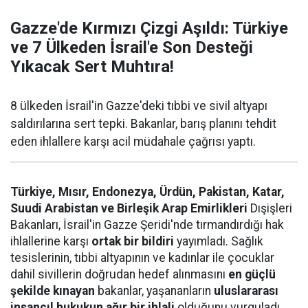
Gazze'de Kırmızı Çizgi Aşıldı: Türkiye
ve 7 Ülkeden İsrail'e Son Desteği
Yıkacak Sert Muhtıra!
8 ülkeden İsrail'in Gazze'deki tıbbi ve sivil altyapı
saldırılarına sert tepki. Bakanlar, barış planını tehdit
eden ihlallere karşı acil müdahale çağrısı yaptı.
Türkiye, Mısır, Endonezya, Ürdün, Pakistan, Katar,
Suudi Arabistan ve Birleşik Arap Emirlikleri
Dışişleri
Bakanları, İsrail'in Gazze Şeridi'nde tırmandırdığı hak
ihlallerine karşı
ortak bir bildiri
yayımladı. Sağlık
tesislerinin, tıbbi altyapının ve kadınlar ile çocuklar
dahil sivillerin doğrudan hedef alınmasını
en güçlü
şekilde kınayan
bakanlar, yaşananların
uluslararası
insancıl hukukun ağır bir ihlali
olduğunu vurguladı.