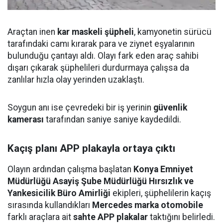
Araçtan inen
kar maskeli şüpheli
, kamyonetin sürücü
tarafındaki camı kırarak para ve ziynet eşyalarının
bulunduğu çantayı aldı. Olayı fark eden araç sahibi
dışarı çıkarak şüphelileri durdurmaya çalışsa da
zanlılar hızla olay yerinden uzaklaştı.
Soygun anı ise çevredeki bir iş yerinin
güvenlik
kamerası
tarafından saniye saniye kaydedildi.
Kaçış planı APP plakayla ortaya çıktı
Olayın ardından çalışma başlatan
Konya Emniyet
Müdürlüğü Asayiş Şube Müdürlüğü Hırsızlık ve
Yankesicilik Büro Amirliği
ekipleri, şüphelilerin kaçış
sırasında kullandıkları
Mercedes marka otomobile
farklı araçlara ait
sahte APP plakalar
taktığını belirledi.