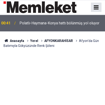
e
00:41
Polatlı-Haymana-Konya hattı bölünmüş yol oluyor
Anasayfa
Yerel
AFYONKARAHİSAR
Afyon'da Gün
Batımıyla Gökyüzünde Renk Şöleni